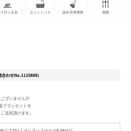
アイロン＆台
ユニットバス
温水洗浄便座
食器
わせNo.1110888）
はございませんが
歯ブラシセットを
てご活用頂けます。
西２丁目9-1 アルファスクエア札幌北口