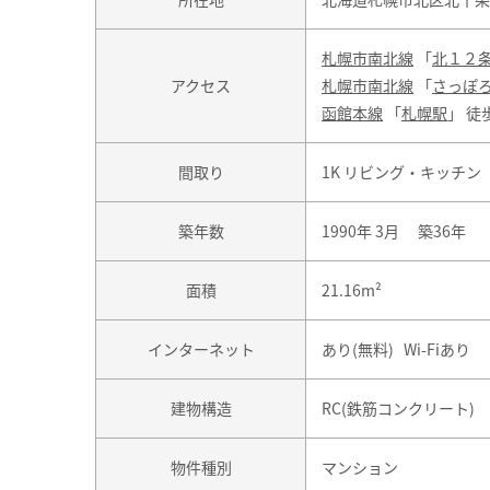
札幌市南北線
「
北１２
アクセス
札幌市南北線
「
さっぽ
函館本線
「
札幌駅
」 徒
間取り
1K リビング・キッチン
築年数
1990年 3月 築36年
面積
21.16m²
インターネット
あり(無料) Wi-Fiあり
建物構造
RC(鉄筋コンクリート)
物件種別
マンション