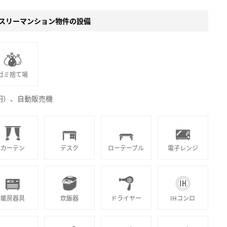
スリーマンション物件の設備
ゴミ捨て場
0円）、自動販売機
カーテン
デスク
ローテーブル
電子レンジ
暖房器具
炊飯器
ドライヤー
IHコンロ