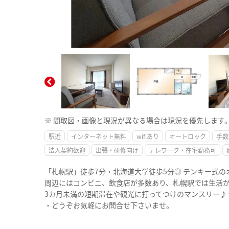
※ 間取図・画像と現況が異なる場合は現況を優先します
駅近
インターネット無料
wifiあり
オートロック
手数
法人契約歓迎
出張・研修向け
テレワーク・在宅勤務可
「札幌駅」徒歩7分・北海道大学徒歩5分◎ テンキー式
周辺にはコンビニ、飲食店が多数あり、札幌駅では生活
3カ月未満の短期滞在や観光に打ってつけのマンスリー♪
・どうぞお気軽にお問合せ下さいませ。