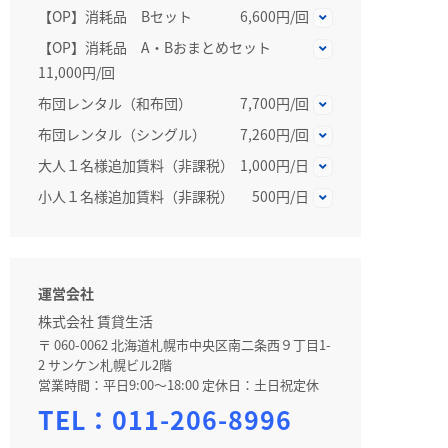
【OP】消耗品 Bセット
6,600円/回
【OP】消耗品 A・Bおまとめセット
11,000円/回
布団レンタル（和布団）
7,700円/回
布団レンタル（シングル）
7,260円/回
大人１名様追加賃料（非課税）
1,000円/日
小人１名様追加賃料（非課税）
500円/日
運営会社
株式会社 賃貸生活
〒 060-0062 北海道札幌市中央区南二条西９丁目1-
2 サンケン札幌ビル2階
営業時間：平日9:00～18:00 定休日：土日祝定休
TEL：
011-206-8996