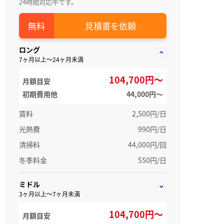
24時間対応中です。
見積書を依頼
ロング
7ヶ月以上～24ヶ月未満
104,700円～
月額目安
初期費用他
44,000円〜
賃料
2,500円/日
光熱費
990円/日
清掃料
44,000円/回
冬季料金
550円/日
ミドル
3ヶ月以上～7ヶ月未満
104,700円～
月額目安