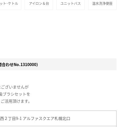
ット･ケトル
アイロン＆台
ユニットバス
温水洗浄便座
わせNo.1310000）
はございませんが
歯ブラシセットを
てご活用頂けます。
西２丁目9-1 アルファスクエア札幌北口