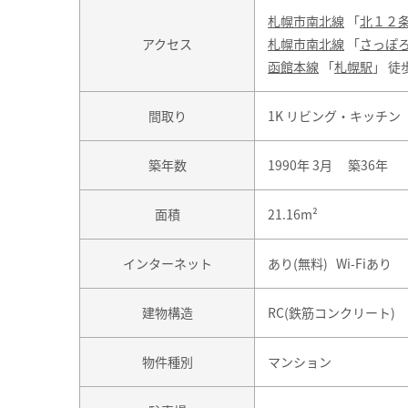
札幌市南北線
「
北１２
アクセス
札幌市南北線
「
さっぽ
函館本線
「
札幌駅
」 徒
間取り
1K リビング・キッチン
築年数
1990年 3月 築36年
面積
21.16m²
インターネット
あり(無料) Wi-Fiあり
建物構造
RC(鉄筋コンクリート)
物件種別
マンション