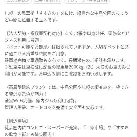
法人契約歓迎
出張・研修向け
テレワーク・在宅勤務可
札幌一の繁華街「すすきの」を抜け、緑豊かな中島公園のちょう
ど中間に位置する立地です。
【法人契約・複数室契約対応】☆彡 出張や単身赴任、研修などビ
ジネス利用に最適！
『ペット可能なお部屋』は限られていますが、大切なペットと共
に過ごせる貴重な空間をご用意。
駐車場完備で車通勤も安心です。長期滞在のご相談も承ります。
※駐車場は車検証に記載の総重量2000kg（2t）未満のお車のみご
利用が可能です。お申込み前にご確認をお願い致します。
〈高層階確約プラン〉では、中島公園や札幌の街並みを一望でき
る贅沢な景色が魅力！
全室Wi-Fi完備、館内ジムも利用可能。
管理人常駐、オートロック完備で安全面も安心です。
【周辺環境】
徒歩圏内にコンビニ・スーパーが充実。『二条市場』や『すすき
の飲食店街』も徒歩圏内！