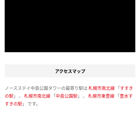
アクセスマップ
ノースステイ中島公園タワーの最寄り駅は
札幌市南北線
「
すすき
の駅
」 、
札幌市南北線
「
中島公園駅
」 、
札幌市東豊線
「
豊水す
すきの駅
」 です。