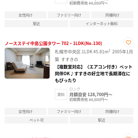
初期費用他 44,000円～
女性向け
ファミリー向け
同棲向け
駅近
インターネット無料
ノースステイ中島公園タワー 702・1LDK(No.130)
お気
札幌市中央区
1LDK
45.81m²
2005年1月
に入
り登
築
すすきの
録
【複数室対応】〈エアコン付き〉ペット
同伴OK♪すすきの好立地で長期滞在に
もぴったり
ロング
月額目安 128,700円～
賃料
初期費用他 44,000円～
女性向け
ファミリー向け
同棲向け
ペット可
駅近