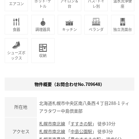
ポット･ケ
アイロン＆
バス･トイ
温水洗浄便
エアコン
トル
台
レ別
座
食器
調理器具
キッチン
ベランダ
独立洗面台
シューズボ
収納
ックス
物件概要（お問合わせNo.709648）
北海道札幌市中央区南八条西４丁目288-1 ティ
所在地
アラタワー中島倶楽部
札幌市南北線
「
すすきの駅
」 徒歩10分
アクセス
札幌市南北線
「
中島公園駅
」 徒歩3分