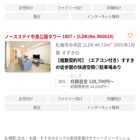
女性向け
ファミリー向け
同棲向け
駅近
インターネット無料
ノースステイ中島公園タワー 1807・1LDK(No.960619)
お気
札幌市中央区
1LDK
46.13m²
2005年1月
に入
り登
築
すすきの
録
【複数契約可】〈エアコン付き〉すすき
の徒歩圏の快適空間◎駐車場あり
ロング
月額目安 128,700円～
賃料
初期費用他 44,000円～
女性向け
ファミリー向け
同棲向け
駅近
インターネット無料
札幌駅/北大・大通・すすきのエリアの家具家電付きウィークリーマンショ