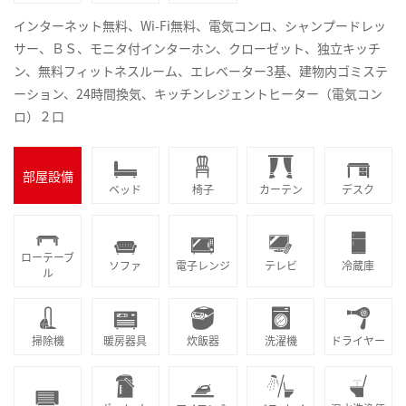
インターネット無料、Wi-Fi無料、電気コンロ、シャンプードレッ
サー、ＢＳ、モニタ付インターホン、クローゼット、独立キッチ
ン、無料フィットネスルーム、エレベーター3基、建物内ゴミステ
ーション、24時間換気、キッチンレジェントヒーター（電気コン
ロ）２口
部屋設備
ベッド
椅子
カーテン
デスク
ローテーブ
ソファ
電子レンジ
テレビ
冷蔵庫
ル
掃除機
暖房器具
炊飯器
洗濯機
ドライヤー