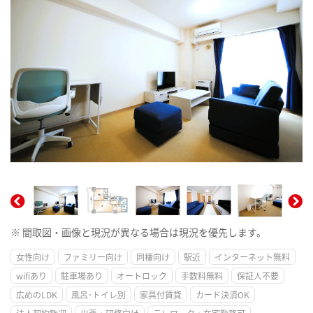
※ 間取図・画像と現況が異なる場合は現況を優先します。
女性向け
ファミリー向け
同棲向け
駅近
インターネット無料
wifiあり
駐車場あり
オートロック
手数料無料
保証人不要
広めのLDK
風呂･トイレ別
家具付賃貸
カード決済OK