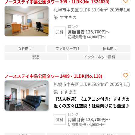
ノースステイ中島公園タワー 309・1LDK(No.1324630)
お気
札幌市中央区
1LDK
39.94m²
2005年1月
に入
り登
築
すすきの
録
ロング
月額目安 128,700円～
賃料
初期費用他 44,000円～
女性向け
ファミリー向け
同棲向け
駅近
インターネット無料
ノースステイ中島公園タワー 1409・1LDK(No.118)
お気
札幌市中央区
1LDK
39.94m²
2005年1月
に入
り登
築
すすきの
録
【法人歓迎】〈エアコン付き〉すすきの
近くの広々住空間！社員向けにも最適♪
ロング
月額目安 128,700円～
賃料
初期費用他 44,000円～