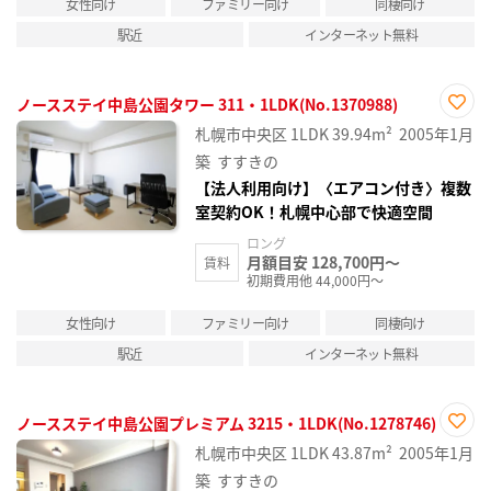
女性向け
ファミリー向け
同棲向け
駅近
インターネット無料
ノースステイ中島公園タワー 311・1LDK(No.1370988)
お気
札幌市中央区
1LDK
39.94m²
2005年1月
に入
り登
築
すすきの
録
【法人利用向け】〈エアコン付き〉複数
室契約OK！札幌中心部で快適空間
ロング
月額目安 128,700円～
賃料
初期費用他 44,000円～
女性向け
ファミリー向け
同棲向け
駅近
インターネット無料
ノースステイ中島公園プレミアム 3215・1LDK(No.1278746)
お気
札幌市中央区
1LDK
43.87m²
2005年1月
に入
り登
築
すすきの