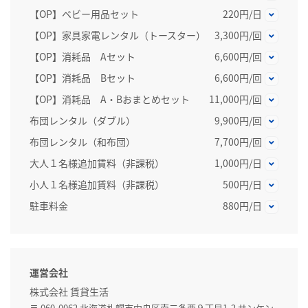
【OP】ベビー用品セット
220円/日
【OP】家具家電レンタル（トースター）
3,300円/回
【OP】消耗品 Aセット
6,600円/回
【OP】消耗品 Bセット
6,600円/回
【OP】消耗品 A・Bおまとめセット
11,000円/回
布団レンタル（ダブル）
9,900円/回
布団レンタル（和布団）
7,700円/回
大人１名様追加賃料（非課税）
1,000円/日
小人１名様追加賃料（非課税）
500円/日
駐車料金
880円/日
運営会社
株式会社 賃貸生活
〒 060-0062 北海道札幌市中央区南二条西９丁目1-2 サンケン