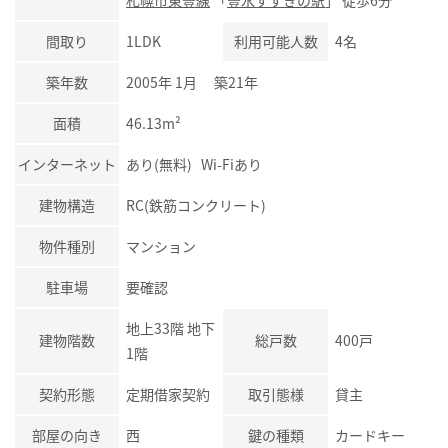
札幌市東豊線
「
豊水すすきの駅
」 徒歩6分
間取り
1LDK
利用可能人数
4名
築年数
2005年 1月 築21年
面積
46.13m²
インターネット
あり(無料) Wi-Fiあり
建物構造
RC(鉄筋コンクリート)
物件種別
マンション
駐車場
要確認
地上33階 地下
建物階数
総戸数
400戸
1階
契約形態
定期借家契約
取引態様
貸主
部屋の向き
西
鍵の種類
カードキー