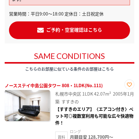
営業時間：平日9:00～18:00 定休日：土日祝定休
ご予約・空室確認はこちら
SAME CONDITIONS
こちらのお部屋に似ている条件のお部屋はこちら
ノースステイ中島公園タワー 808・1LDK(No.111)
お気
札幌市中央区
1LDK
42.07m²
2005年1月
に入
り登
築
すすきの
録
【すすきのエリア】〈エアコン付き〉ペ
ット可◎複数室利用も可能な広々快適物
件！
ロング
月額目安 128,700円～
賃料