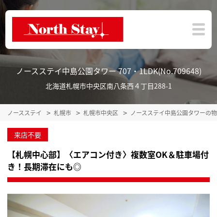
ノースステイ中島公園タワー 707・1LDK(No.709648)
北海道札幌市中央区南八条西４丁目288-1
ノースステイ
札幌市
札幌市中央区
ノースステイ中島公園タワーの
来店不要
【札幌中心部】〈エアコン付き〉複数室OK＆駐車場付
き！長期滞在にも◎