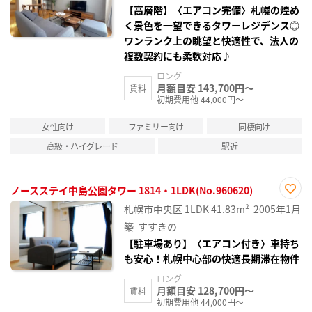
録
【高層階】〈エアコン完備〉札幌の煌め
く景色を一望できるタワーレジデンス◎
ワンランク上の眺望と快適性で、法人の
複数契約にも柔軟対応♪
ロング
月額目安 143,700円～
賃料
初期費用他 44,000円～
女性向け
ファミリー向け
同棲向け
高級・ハイグレード
駅近
ノースステイ中島公園タワー 1814・1LDK(No.960620)
お気
札幌市中央区
1LDK
41.83m²
2005年1月
に入
り登
築
すすきの
録
【駐車場あり】〈エアコン付き〉車持ち
も安心！札幌中心部の快適長期滞在物件
ロング
月額目安 128,700円～
賃料
初期費用他 44,000円～