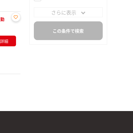
さらに表示
通勤
お気
に入
り登
詳細
録