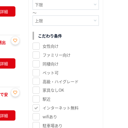
に入
り登
詳細
～
録
こだわり条件
期出
女性向け
お気
に入
ファミリー向け
り登
詳細
同棲向け
録
ペット可
高級・ハイグレード
家具なしOK
Kで安
駅近
お気
に入
インターネット無料
り登
詳細
wifiあり
録
駐車場あり