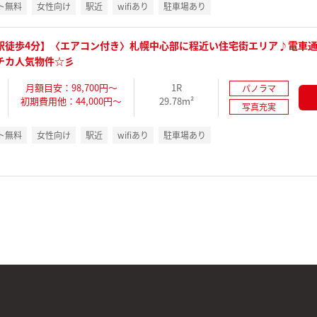
ト無料
女性向け
駅近
wifiあり
駐車場あり
駅徒歩4分】〈エアコン付き〉札幌中心部に程近い住宅街エリア♪電車
チカ人気物件☆彡
月額目安：98,700円～
1R
パノラマ
初期費用他：44,000円～
29.78m²
写真充実
ト無料
女性向け
駅近
wifiあり
駐車場あり