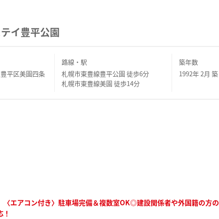
ステイ豊平公園
路線・駅
築年数
市豊平区美園四条
札幌市東豊線豊平公園 徒歩6分
1992年 2月 築
札幌市東豊線美園 徒歩14分
】〈エアコン付き〉駐車場完備＆複数室OK◎建設関係者や外国籍の方
応！