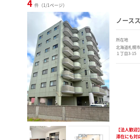
4
件（1/1ページ）
ノース
所在地
北海道札幌
１丁目3-15
【法人歓迎
滞在にも対