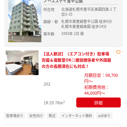
ノースステイ豊平公園
北海道札幌市豊平区美園四条１丁
所在地
目3-15
札幌市東豊線豊平公園 徒歩6分
路線・駅
札幌市東豊線美園 徒歩14分
1992年 2月 築
築年数
【法人歓迎】〈エアコン付き〉駐車場
お気
完備＆複数室OK◎建設関係者や外国籍
に入
の方の長期滞在にも対応！
り登
月額目安：98,700
録
円～
202
初期費用他：
44,000円～
詳細
1R
29.78m²
駐車場あり
女性向け
駅近
インターネット無料
wifiあり