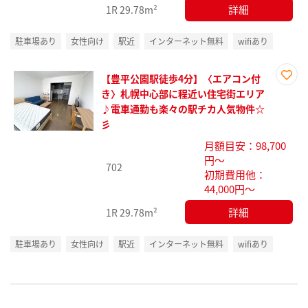
詳細
1R
29.78m²
駐車場あり
女性向け
駅近
インターネット無料
wifiあり
【豊平公園駅徒歩4分】〈エアコン付
お気
き〉札幌中心部に程近い住宅街エリア
に入
♪電車通勤も楽々の駅チカ人気物件☆
り登
彡
録
月額目安：98,700
円～
702
初期費用他：
44,000円～
詳細
1R
29.78m²
駐車場あり
女性向け
駅近
インターネット無料
wifiあり