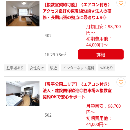
【複数室契約可能】〈エアコン付き〉
お気
アクセス良好の東豊線沿線★法人の研
に入
修・長期出張の拠点に最適な１R◎
り登
月額目安：98,700
録
円～
402
初期費用他：
44,000円～
詳細
1R
29.78m²
駐車場あり
女性向け
駅近
インターネット無料
wifiあり
【豊平公園エリア】〈エアコン付き〉
お気
法人・建設関係歓迎◎駐車場＆複数室
に入
契約OKで安心サポート
り登
月額目安：98,700
録
円～
502
初期費用他：
44,000円～