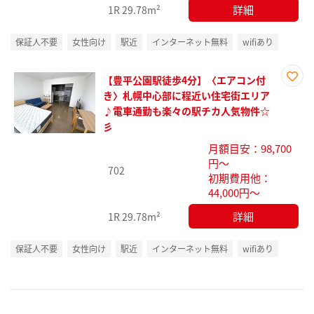
詳細
1R
29.78m²
保証人不要
女性向け
駅近
インターネット無料
wifiあり
【豊平公園駅徒歩4分】〈エアコン付
お気
き〉札幌中心部に程近い住宅街エリア
に入
♪電車通勤も楽々の駅チカ人気物件☆
り登
彡
録
月額目安：98,700
円～
702
初期費用他：
44,000円～
詳細
1R
29.78m²
保証人不要
女性向け
駅近
インターネット無料
wifiあり