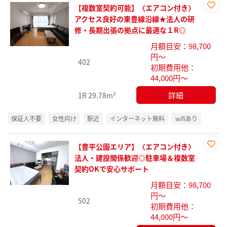
【複数室契約可能】〈エアコン付き〉
お気
アクセス良好の東豊線沿線★法人の研
に入
修・長期出張の拠点に最適な１R◎
り登
月額目安：98,700
録
円～
402
初期費用他：
44,000円～
詳細
1R
29.78m²
保証人不要
女性向け
駅近
インターネット無料
wifiあり
【豊平公園エリア】〈エアコン付き〉
お気
法人・建設関係歓迎◎駐車場＆複数室
に入
契約OKで安心サポート
り登
月額目安：98,700
録
円～
502
初期費用他：
44,000円～