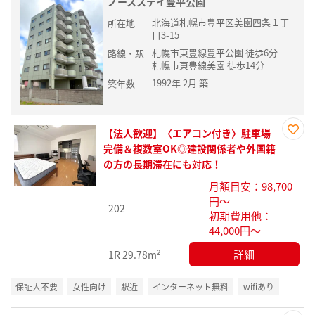
ノースステイ豊平公園
北海道札幌市豊平区美園四条１丁
所在地
目3-15
札幌市東豊線豊平公園 徒歩6分
路線・駅
札幌市東豊線美園 徒歩14分
1992年 2月 築
築年数
【法人歓迎】〈エアコン付き〉駐車場
お気
完備＆複数室OK◎建設関係者や外国籍
に入
の方の長期滞在にも対応！
り登
月額目安：98,700
録
円～
202
初期費用他：
44,000円～
詳細
1R
29.78m²
保証人不要
女性向け
駅近
インターネット無料
wifiあり