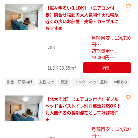
【広々明るい１LDK】〈エアコン付
お気
き〉問合せ殺到の大人気物件★札幌駅
に入
近くの広いお部屋！夫婦・カップルに
り登
おすすめ
録
月額目安：134,700
円～
206
初期費用他：
44,000円～
詳細
1LDK
33.65m²
出張・研修向け
女性向け
駅近
インターネット無料
wifiあり
【北大そば】〈エアコン付き〉ダブル
お気
ベッド＆バストイレ別◎英語対応OK！
に入
北大関係者の長期滞在として好評物件
り登
★
録
月額目安：134,700
円～