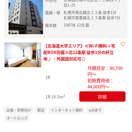
目1-25
札幌市南北線北１２条 徒歩1分
路線・駅
札幌市東豊線北１３条東 徒歩7分
1987年 12月 築
築年数
【北海道大学エリア】≪Wi-Fi無料＋宅
お気
配BOX完備≫北12条駅 徒歩1分の好立
に入
地♪ ｜外国語対応可◎
り登
月額目安：80,700
録
円～
1R
初期費用他：
44,000円～
詳細
1R
16.5m²
出張・研修向け
駅近
インターネット無料
wifiあり
オートロック