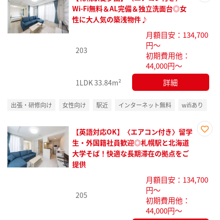
お気
Wi-Fi無料＆AL完備＆独立洗面台◎女
に入
性に大人気の築浅物件♪
り登
月額目安：134,700
録
円～
203
初期費用他：
44,000円～
詳細
1LDK
33.84m²
出張・研修向け
女性向け
駅近
インターネット無料
wifiあり
【英語対応OK】〈エアコン付き〉留学
お気
生・外国籍社員歓迎◎札幌駅と北海道
に入
大学そば！快適な長期滞在の拠点をご
り登
提供
録
月額目安：134,700
円～
205
初期費用他：
44,000円～