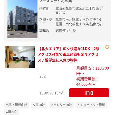
ノースステイ北20条
北海道札幌市北区北二十条西３丁
所在地
目2-32
札幌市南北線北２４条 徒歩7分
路線・駅
札幌市南北線北１８条 徒歩7分
2006年 7月 築
築年数
【北大エリア】広々快適な1LDK！2駅
お気
アクセス可能で電車通勤も楽々アクセ
に入
ス♪留学生に人気の物件
り登
月額目安：113,700
録
円～
202
初期費用他：
44,000円～
詳細
1LDK
36.18m²
出張・研修向け
女性向け
ファミリー向け
インターネット無料
wifiあり