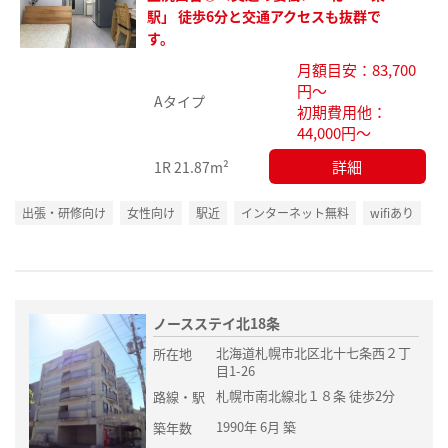
に入
駅」 徒歩6分と交通アクセスも抜群で
り登
す。
録
月額目安：83,700
円～
Aタイプ
初期費用他：
44,000円～
詳細
1R
21.87m²
出張・研修向け
女性向け
駅近
インターネット無料
wifiあり
ノースステイ北18条
北海道札幌市北区北十七条西２丁
所在地
目1-26
札幌市南北線北１８条 徒歩2分
路線・駅
1990年 6月 築
築年数