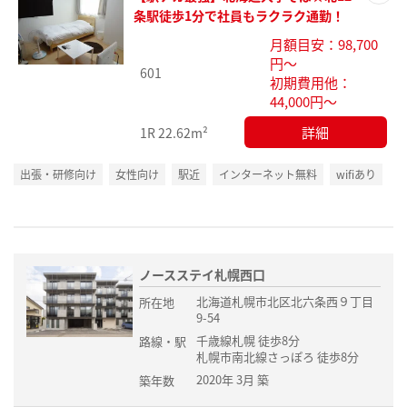
お気
条駅徒歩1分で社員もラクラク通勤！
に入
月額目安：98,700
り登
円～
録
601
初期費用他：
44,000円～
詳細
1R
22.62m²
出張・研修向け
女性向け
駅近
インターネット無料
wifiあり
ノースステイ札幌西口
北海道札幌市北区北六条西９丁目
所在地
9-54
千歳線札幌 徒歩8分
路線・駅
札幌市南北線さっぽろ 徒歩8分
2020年 3月 築
築年数