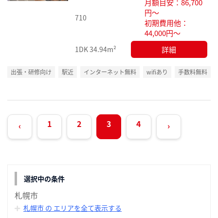
月額目安：86,700
録
円～
710
初期費用他：
44,000円～
詳細
1DK
34.94m²
出張・研修向け
駅近
インターネット無料
wifiあり
手数料無料
1
2
3
4
‹
›
選択中の条件
札幌市
札幌市 の エリアを全て表示する