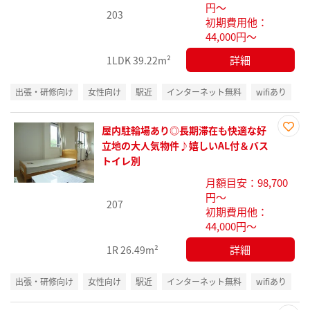
円～
203
初期費用他：
44,000円～
詳細
1LDK
39.22m²
出張・研修向け
女性向け
駅近
インターネット無料
wifiあり
屋内駐輪場あり◎長期滞在も快適な好
お気
立地の大人気物件♪嬉しいAL付＆バス
に入
トイレ別
り登
月額目安：98,700
録
円～
207
初期費用他：
44,000円～
詳細
1R
26.49m²
出張・研修向け
女性向け
駅近
インターネット無料
wifiあり