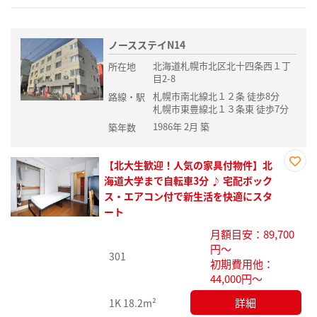
ノースステイN14
北海道札幌市北区北十四条西１丁
所在地
目2-8
札幌市南北線北１２条 徒歩8分
路線・駅
札幌市東豊線北１３条東 徒歩7分
1986年 2月 築
築年数
【北大生歓迎！人気の家具付物件】北
お気
海道大学まで自転車3分 ♪ 宅配ボック
に入
ス・エアコン付で新生活を快適にスタ
り登
ート
録
月額目安：89,700
円～
301
初期費用他：
44,000円～
詳細
1K
18.2m²