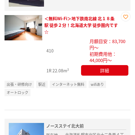
＜無料Wi-Fi＞地下鉄南北線 北１８条
お気
駅 徒歩２分！北海道大学 徒歩圏内です
に入
☆
り登
月額目安：83,700
録
円～
410
初期費用他：
44,000円～
詳細
1R
22.08m²
出張・研修向け
駅近
インターネット無料
wifiあり
オートロック
ノースステイ北大前
北海道札幌市北区北十二条西４丁
所在地