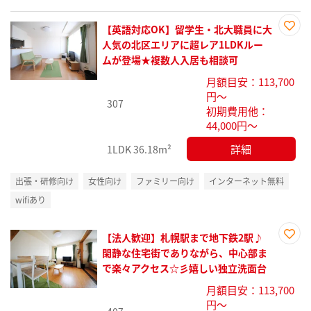
【英語対応OK】留学生・北大職員に大
お気
人気の北区エリアに超レア1LDKルー
に入
ムが登場★複数人入居も相談可
り登
月額目安：113,700
録
円～
307
初期費用他：
44,000円～
詳細
1LDK
36.18m²
出張・研修向け
女性向け
ファミリー向け
インターネット無料
wifiあり
【法人歓迎】札幌駅まで地下鉄2駅♪
お気
閑静な住宅街でありながら、中心部ま
に入
で楽々アクセス☆彡嬉しい独立洗面台
り登
月額目安：113,700
録
円～