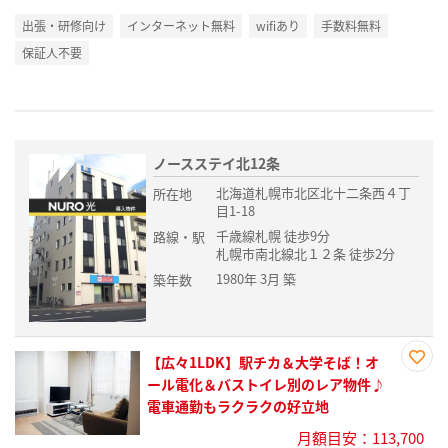
出張・研修向け
インターネット無料
wifiあり
手数料無料
保証人不要
ノースステイ北12条
北海道札幌市北区北十二条西４丁
所在地
目1-18
千歳線札幌 徒歩9分
路線・駅
札幌市南北線北１２条 徒歩2分
1980年 3月 築
築年数
【広々1LDK】駅チカ＆大学そば！オ
お気
ール電化＆バストイレ別のレア物件♪
に入
電車通勤もラクラクの好立地
り登
月額目安：113,700
録