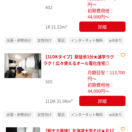
円～
402
初期費用他：
44,000円～
詳細
1R
21.53m²
出張・研修向け
女性向け
駅近
インターネット無料
wifiあり
【1LDKタイプ】駅徒歩1分★通学ラク
お気
ラク！広々使えるオール電化住宅◎
に入
月額目安：113,700
り登
円～
録
505
初期費用他：
44,000円～
詳細
1LDK
31.08m²
出張・研修向け
女性向け
駅近
インターネット無料
wifiあり
【駅チカ最強】北海道大学そば★北12