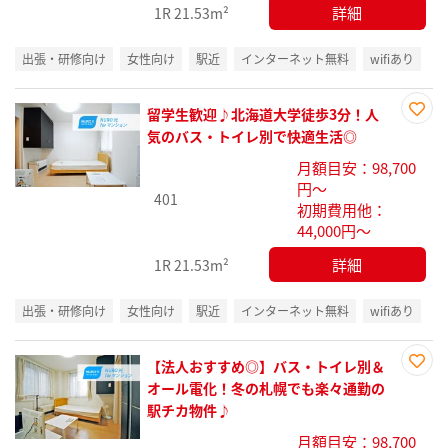
詳細
1R
21.53m²
出張・研修向け
女性向け
駅近
インターネット無料
wifiあり
留学生歓迎♪北海道大学徒歩3分！人
お気
気のバス・トイレ別で快適生活◎
に入
月額目安：98,700
り登
円～
録
401
初期費用他：
44,000円～
詳細
1R
21.53m²
出張・研修向け
女性向け
駅近
インターネット無料
wifiあり
【法人おすすめ◎】バス・トイレ別＆
お気
オール電化！冬の札幌でも楽々通勤の
に入
駅チカ物件♪
り登
月額目安：98,700
録