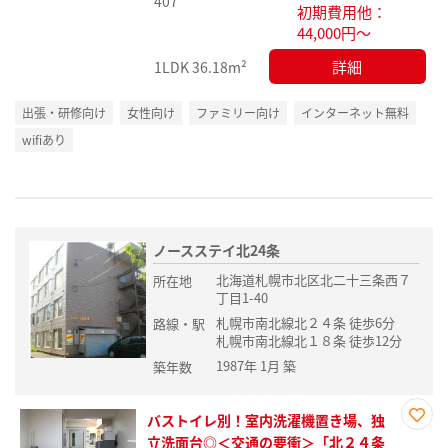
407
初期費用他：
44,000円～
詳細
1LDK
36.18m²
出張・研修向け
女性向け
ファミリー向け
インターネット無料
wifiあり
ノースステイ北24条
北海道札幌市北区北二十三条西７
所在地
丁目1-40
札幌市南北線北２４条 徒歩6分
路線・駅
札幌市南北線北１８条 徒歩12分
1987年 1月 築
築年数
バストイレ別！室内洗濯機置き場、独
お気
立洗面台◎＜交通の要衝＞「北２４条