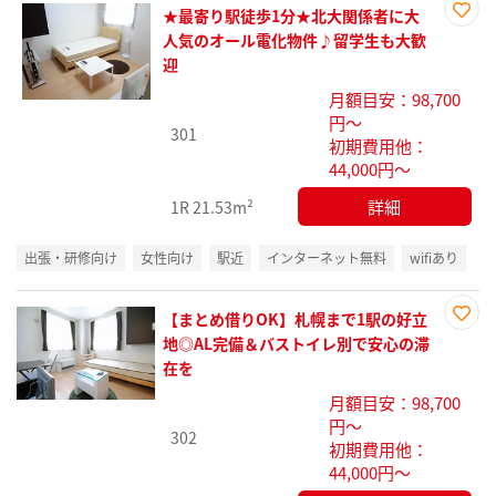
★最寄り駅徒歩1分★北大関係者に大
お気
人気のオール電化物件♪留学生も大歓
に入
迎
り登
月額目安：98,700
録
円～
301
初期費用他：
44,000円～
詳細
1R
21.53m²
出張・研修向け
女性向け
駅近
インターネット無料
wifiあり
【まとめ借りOK】札幌まで1駅の好立
お気
地◎AL完備＆バストイレ別で安心の滞
に入
在を
り登
月額目安：98,700
録
円～
302
初期費用他：
44,000円～