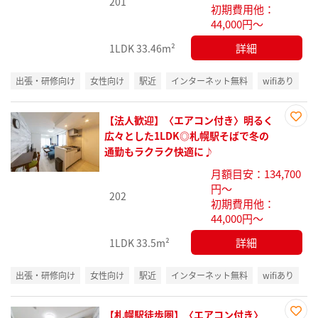
201
初期費用他：
44,000円～
詳細
1LDK
33.46m²
出張・研修向け
女性向け
駅近
インターネット無料
wifiあり
【法人歓迎】〈エアコン付き〉明るく
お気
広々とした1LDK◎札幌駅そばで冬の
に入
通勤もラクラク快適に♪
り登
月額目安：134,700
録
円～
202
初期費用他：
44,000円～
詳細
1LDK
33.5m²
出張・研修向け
女性向け
駅近
インターネット無料
wifiあり
【札幌駅徒歩圏】〈エアコン付き〉