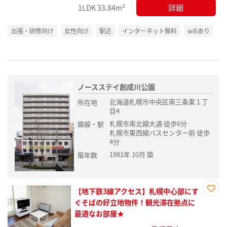
詳細
1LDK
33.84m²
出張・研修向け
女性向け
駅近
インターネット無料
wifiあり
ノースステイ創成川公園
北海道札幌市中央区南三条東１丁
所在地
目4
札幌市南北線大通 徒歩6分
路線・駅
札幌市東西線バスセンター前 徒歩
4分
1981年 10月 築
築年数
【地下鉄3線アクセス】札幌中心部にす
お気
ぐそばの好立地物件！観光滞在拠点に
に入
最適なお部屋★
り登