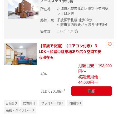
ノースステイ新札幌
北海道札幌市厚別区厚別中央四条
所在地
６丁目1-10
千歳線新札幌 徒歩10分
路線・駅
札幌市東西線新さっぽろ 徒歩8分
1988年 9月 築
築年数
【家族で快適】〈エアコン付き〉３
お気
LDK＋和室◎駐車場あり広々空間で安
に入
心滞在★
り登
月額目安：198,000
録
円～
404
初期費用他：
44,000円～
詳細
3LDK
70.38m²
wifiあり
女性向け
ファミリー向け
同棲向け
高級・ハイグレード