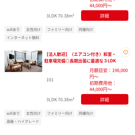
44,000円～
詳細
3LDK
70.38m²
wifiあり
女性向け
ファミリー向け
同棲向け
インターネット無料
【法人歓迎】〈エアコン付き〉和室・
お気
駐車場完備◎長期出張に最適な３LDK
に入
月額目安：198,000
り登
円～
録
101
初期費用他：
44,000円～
詳細
3LDK
70.38m²
wifiあり
女性向け
ファミリー向け
同棲向け
高級・ハイグレード