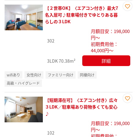
【２世帯OK】〈エアコン付き〉最大7
お気
名入居可♪駐車場付きでゆとりある暮
に入
らしの３LDK
り登
月額目安：198,000
録
円～
302
初期費用他：
44,000円～
詳細
3LDK
70.38m²
wifiあり
女性向け
ファミリー向け
同棲向け
高級・ハイグレード
【短期滞在可】〈エアコン付き〉広々
お気
３LDK／駐車場あり荷物多くても安心
に入
♪
り登
月額目安：198,000
録
円～
102
初期費用他：