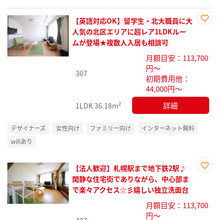
【英語対応OK】留学生・北大職員に大
お気
人気の北区エリアに超レア1LDKルー
に入
ムが登場★複数人入居も相談可
り登
月額目安：113,700
録
円～
307
初期費用他：
44,000円～
詳細
1LDK
36.18m²
デザイナーズ
女性向け
ファミリー向け
インターネット無料
wifiあり
【法人歓迎】札幌駅まで地下鉄2駅♪
お気
閑静な住宅街でありながら、中心部ま
に入
で楽々アクセス☆彡嬉しい独立洗面台
り登
月額目安：113,700
録
円～