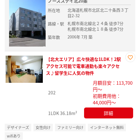
ノースステイ北20条
北海道札幌市北区北二十条西３丁
所在地
目2-32
札幌市南北線北２４条 徒歩7分
路線・駅
札幌市南北線北１８条 徒歩7分
2006年 7月 築
築年数
【北大エリア】広々快適な1LDK！2駅
お気
アクセス可能で電車通勤も楽々アクセ
に入
ス♪留学生に人気の物件
り登
月額目安：113,700
録
円～
202
初期費用他：
44,000円～
詳細
1LDK
36.18m²
デザイナーズ
女性向け
ファミリー向け
インターネット無料
wifiあり