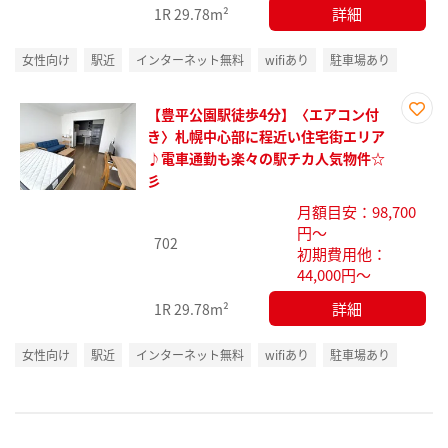
詳細
1R
29.78m²
女性向け
駅近
インターネット無料
wifiあり
駐車場あり
【豊平公園駅徒歩4分】〈エアコン付
お気
き〉札幌中心部に程近い住宅街エリア
に入
♪電車通勤も楽々の駅チカ人気物件☆
り登
彡
録
月額目安：98,700
円～
702
初期費用他：
44,000円～
詳細
1R
29.78m²
女性向け
駅近
インターネット無料
wifiあり
駐車場あり