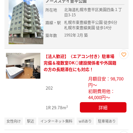
ノースステイ豊平公園
北海道札幌市豊平区美園四条１丁
所在地
目3-15
札幌市東豊線豊平公園 徒歩6分
路線・駅
札幌市東豊線美園 徒歩14分
1992年 2月 築
築年数
【法人歓迎】〈エアコン付き〉駐車場
お気
完備＆複数室OK◎建設関係者や外国籍
に入
の方の長期滞在にも対応！
り登
月額目安：98,700
録
円～
202
初期費用他：
44,000円～
詳細
1R
29.78m²
女性向け
駅近
インターネット無料
wifiあり
駐車場あり