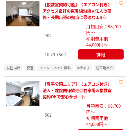
【複数室契約可能】〈エアコン付き〉
お気
アクセス良好の東豊線沿線★法人の研
に入
修・長期出張の拠点に最適な１R◎
り登
月額目安：98,700
録
円～
402
初期費用他：
44,000円～
詳細
1R
29.78m²
女性向け
駅近
インターネット無料
wifiあり
駐車場あり
【豊平公園エリア】〈エアコン付き〉
お気
法人・建設関係歓迎◎駐車場＆複数室
に入
契約OKで安心サポート
り登
月額目安：98,700
録
円～
502
初期費用他：
44,000円～