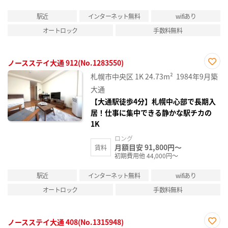
駅近
インターネット無料
wifiあり
オートロック
手数料無料
ノースステイ大通 912(No.1283550)
お気
札幌市中央区
1K
24.73m²
1984年9月築
に入
り登
大通
録
【大通駅徒歩4分】札幌中心部で長期入
居！仕事に集中できる静かな駅チカの
1K
ロング
月額目安 91,800円～
賃料
初期費用他 44,000円～
駅近
インターネット無料
wifiあり
オートロック
手数料無料
ノースステイ大通 408(No.1315948)