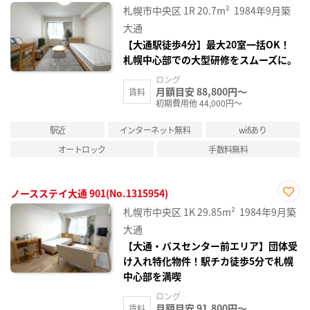
お気
札幌市中央区
1R
20.7m²
1984年9月築
に入
り登
大通
録
【大通駅徒歩4分】最大20室一括OK！
札幌中心部での大型研修をスムーズに。
ロング
月額目安 88,800円～
賃料
初期費用他 44,000円～
駅近
インターネット無料
wifiあり
オートロック
手数料無料
ノースステイ大通 901(No.1315954)
お気
札幌市中央区
1K
29.85m²
1984年9月築
に入
り登
大通
録
【大通・バスセンター前エリア】団体受
け入れ特化物件！駅チカ徒歩5分で札幌
中心部を満喫
ロング
月額目安 91,800円～
賃料