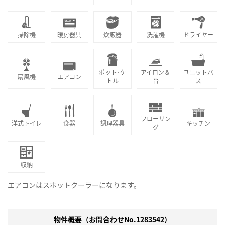
掃除機
暖房器具
炊飯器
洗濯機
ドライヤー
ポット･ケ
アイロン＆
ユニットバ
扇風機
エアコン
トル
台
ス
フローリン
洋式トイレ
食器
調理器具
キッチン
グ
収納
エアコンはスポットクーラーになります。
物件概要（お問合わせNo.1283542）