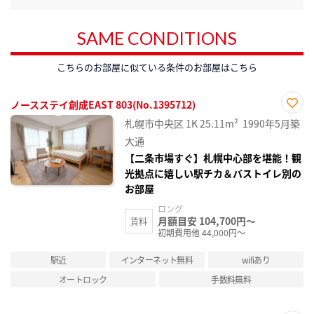
SAME CONDITIONS
こちらのお部屋に似ている条件のお部屋はこちら
ノースステイ創成EAST 803(No.1395712)
お気
札幌市中央区
1K
25.11m²
1990年5月築
に入
り登
大通
録
【二条市場すぐ】札幌中心部を堪能！観
光拠点に嬉しい駅チカ＆バストイレ別の
お部屋
ロング
月額目安 104,700円～
賃料
初期費用他 44,000円～
駅近
インターネット無料
wifiあり
オートロック
手数料無料