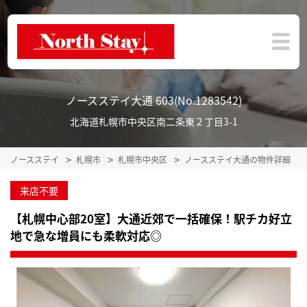
ノースステイ大通 603(No.1283542)
北海道札幌市中央区南二条東２丁目3-1
ノースステイ
札幌市
札幌市中央区
ノースステイ大通の物件詳細
来店不要
【札幌中心部20室】大通近郊で一括確保！駅チカ好立
地で急な増員にも柔軟対応◎