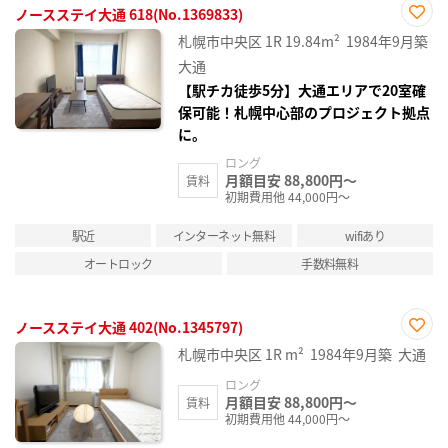
ノースステイ大通 618(No.1369833)
お気
札幌市中央区
1R
19.84m²
1984年9月築
に入
り登
大通
録
【駅チカ徒歩5分】大通エリアで20室確
保可能！札幌中心部のプロジェクト拠点
に。
ロング
月額目安 88,800円～
賃料
初期費用他 44,000円～
駅近
インターネット無料
wifiあり
オートロック
手数料無料
ノースステイ大通 402(No.1345797)
お気
札幌市中央区
1R
m²
1984年9月築
大通
に入
り登
ロング
録
月額目安 88,800円～
賃料
初期費用他 44,000円～