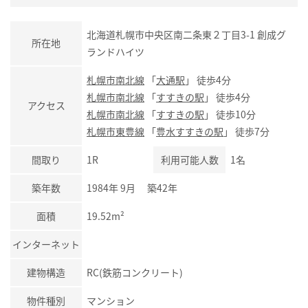
北海道札幌市中央区南二条東２丁目3-1 創成グ
所在地
ランドハイツ
札幌市南北線
「
大通駅
」 徒歩4分
札幌市南北線
「
すすきの駅
」 徒歩4分
アクセス
札幌市南北線
「
すすきの駅
」 徒歩10分
札幌市東豊線
「
豊水すすきの駅
」 徒歩7分
間取り
1R
利用可能人数
1名
築年数
1984年 9月 築42年
面積
19.52m²
インターネット
建物構造
RC(鉄筋コンクリート)
物件種別
マンション