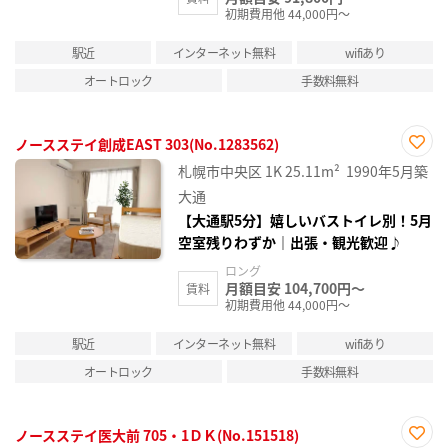
初期費用他 44,000円～
駅近
インターネット無料
wifiあり
オートロック
手数料無料
ノースステイ創成EAST 303(No.1283562)
お気
札幌市中央区
1K
25.11m²
1990年5月築
に入
り登
大通
録
【大通駅5分】嬉しいバストイレ別！5月
空室残りわずか｜出張・観光歓迎♪
ロング
月額目安 104,700円～
賃料
初期費用他 44,000円～
駅近
インターネット無料
wifiあり
オートロック
手数料無料
ノースステイ医大前 705・1ＤＫ(No.151518)