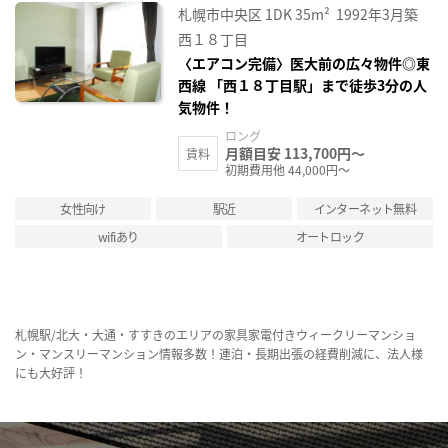
お気
札幌市中央区
1DK
35m²
1992年3月築
に入
り登
西１８丁目
録
〈エアコン完備〉医大前の広々物件◎東
西線 「西１８丁目駅」まで徒歩3分の人
気物件！
ロング
月額目安 113,700円～
賃料
初期費用他 44,000円～
女性向け
駅近
インターネット無料
wifiあり
オートロック
札幌駅/北大・大通・すすきのエリアの家具家電付きウィークリーマンショ
ン・マンスリーマンション情報多数！連泊・長期出張の経費削減に、法人様
にも大好評！