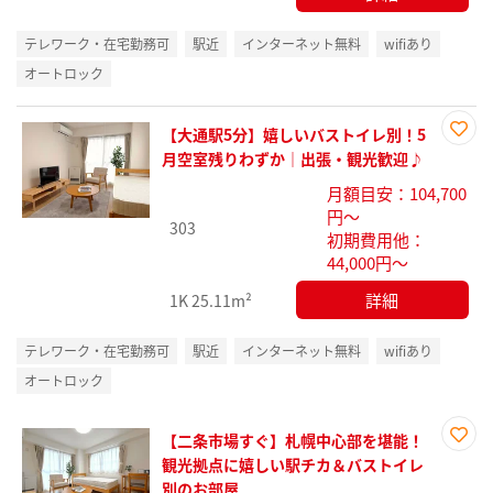
テレワーク・在宅勤務可
駅近
インターネット無料
wifiあり
オートロック
【大通駅5分】嬉しいバストイレ別！5
お気
月空室残りわずか｜出張・観光歓迎♪
に入
月額目安：104,700
り登
円～
録
303
初期費用他：
44,000円～
詳細
1K
25.11m²
テレワーク・在宅勤務可
駅近
インターネット無料
wifiあり
オートロック
【二条市場すぐ】札幌中心部を堪能！
お気
観光拠点に嬉しい駅チカ＆バストイレ
に入
別のお部屋