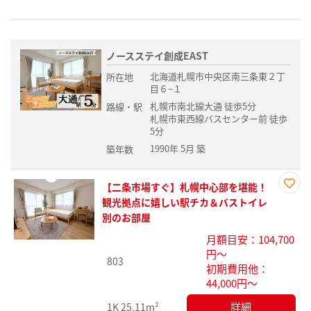
ノースステイ創成EAST
北海道札幌市中央区南三条東２丁
所在地
目６−１
札幌市南北線大通 徒歩5分
路線・駅
札幌市東西線バスセンター前 徒歩
5分
1990年 5月 築
築年数
【二条市場すぐ】札幌中心部を堪能！
お気
観光拠点に嬉しい駅チカ＆バストイレ
に入
別のお部屋
り登
月額目安：104,700
録
円～
803
初期費用他：
44,000円～
詳細
1K
25.11m²