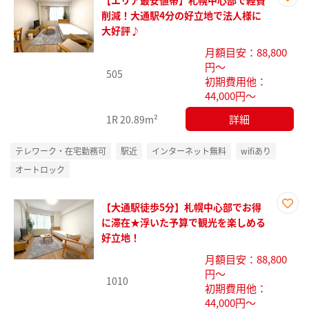
【エリア最安値帯】札幌中心部で経費
お気
削減！大通駅4分の好立地で法人様に
に入
大好評♪
り登
月額目安：88,800
録
円～
505
初期費用他：
44,000円～
詳細
1R
20.89m²
テレワーク・在宅勤務可
駅近
インターネット無料
wifiあり
オートロック
【大通駅徒歩5分】札幌中心部でお得
お気
に滞在★浮いた予算で観光を楽しめる
に入
好立地！
り登
月額目安：88,800
録
円～
1010
初期費用他：
44,000円～