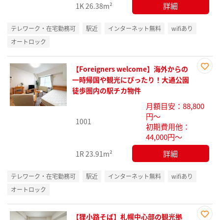
詳細
1K
26.38m²
テレワーク・在宅勤務可
駅近
インターネット無料
wifiあり
オートロック
【Foreigners welcome】海外からの
お気
一時帰国や観光にぴったり！大通公園
に入
徒歩圏内の駅チカ物件
り登
月額目安：88,800
録
円～
1001
初期費用他：
44,000円～
詳細
1R
23.91m²
テレワーク・在宅勤務可
駅近
インターネット無料
wifiあり
オートロック
【狸小路そば】札幌中心部の観光拠