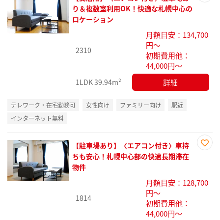
お気
り＆複数室利用OK！快適な札幌中心の
に入
ロケーション
り登
月額目安：134,700
録
円～
2310
初期費用他：
44,000円～
詳細
1LDK
39.94m²
テレワーク・在宅勤務可
女性向け
ファミリー向け
駅近
インターネット無料
【駐車場あり】〈エアコン付き〉車持
お気
ちも安心！札幌中心部の快適長期滞在
に入
物件
り登
月額目安：128,700
録
円～
1814
初期費用他：
44,000円～