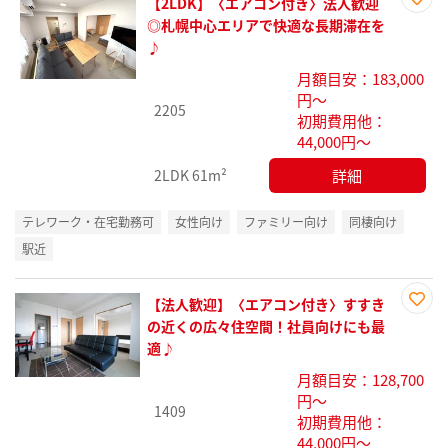
【2LDK】〈エアコン付き〉法人歓迎
お気
◎札幌中心エリアで快適な長期滞在を
に入
♪
り登
月額目安：183,000
録
円～
2205
初期費用他：
44,000円～
詳細
2LDK
61m²
テレワーク・在宅勤務可
女性向け
ファミリー向け
同棲向け
駅近
【法人歓迎】〈エアコン付き〉すすき
お気
の近くの広々住空間！社員向けにも最
に入
適♪
り登
月額目安：128,700
録
円～
1409
初期費用他：
44,000円～