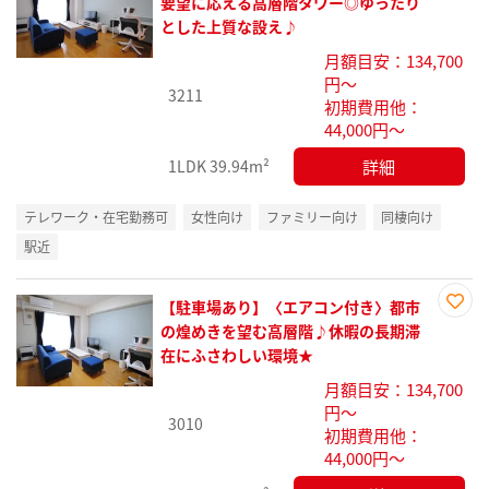
お気
要望に応える高層階タワー◎ゆったり
に入
とした上質な設え♪
り登
月額目安：134,700
録
円～
3211
初期費用他：
44,000円～
詳細
1LDK
39.94m²
テレワーク・在宅勤務可
女性向け
ファミリー向け
同棲向け
駅近
【駐車場あり】〈エアコン付き〉都市
お気
の煌めきを望む高層階♪休暇の長期滞
に入
在にふさわしい環境★
り登
月額目安：134,700
録
円～
3010
初期費用他：
44,000円～