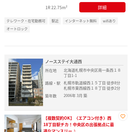
詳細
1R
22.75m²
テレワーク・在宅勤務可
駅近
インターネット無料
wifiあり
オートロック
ノースステイ大通西
北海道札幌市中央区南一条西１８
所在地
丁目1-1
札幌市軌道線西１５丁目 徒歩8分
路線・駅
札幌市東西線西１８丁目 徒歩2分
2006年 3月 築
築年数
【複数契約OK】〈エアコン付き〉西
お気
18丁目駅チカ！中央区の出張拠点に最
に入
適なマンスリー♪