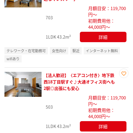
り登
月額目安：119,700
録
円～
703
初期費用他：
44,000円～
詳細
1LDK
43.2m²
テレワーク・在宅勤務可
女性向け
駅近
インターネット無料
wifiあり
【法人歓迎】〈エアコン付き〉地下鉄
お気
西18丁目駅すぐ♪大通オフィス街へも
に入
2駅◎出張にも安心
り登
月額目安：119,700
録
円～
503
初期費用他：
44,000円～
詳細
1LDK
43.2m²