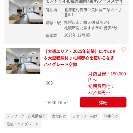
モンドミオ札幌大通南2条byノースステイ
北海道札幌市中央区南二条西７丁
所在地
目8-1
札幌市南北線大通 徒歩6分
路線・駅
札幌市南北線すすきの 徒歩8分
2025年 12月 築
築年数
【大通エリア・2025年新築】広々LDK
お気
＆大型収納付♪札幌都心を使いこなす
に入
ハイグレード空間
り登
月額目安：180,000
録
円～
603
初期費用他：
37,400円～
詳細
1R
40.16m²
テレワーク・在宅勤務可
女性向け
ファミリー向け
同棲向け
高級・ハイグレード