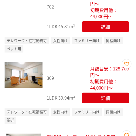
円～
702
初期費用他：
44,000円～
詳細
1LDK
45.81m²
テレワーク・在宅勤務可
女性向け
ファミリー向け
同棲向け
ペット可
月額目安：128,700
お気
円～
309
に入
初期費用他：
り登
44,000円～
録
詳細
1LDK
39.94m²
テレワーク・在宅勤務可
女性向け
ファミリー向け
同棲向け
駅近