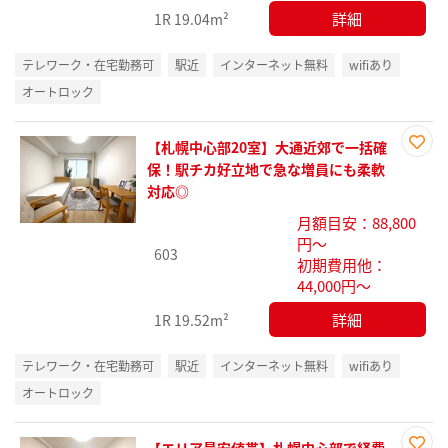
詳細
1R
19.04m²
テレワーク・在宅勤務可
駅近
インターネット無料
wifiあり
オートロック
【札幌中心部20室】大通近郊で一括確
お気
保！駅チカ好立地で急な増員にも柔軟
に入
対応◎
り登
月額目安：88,800
録
円～
603
初期費用他：
44,000円～
詳細
1R
19.52m²
テレワーク・在宅勤務可
駅近
インターネット無料
wifiあり
オートロック