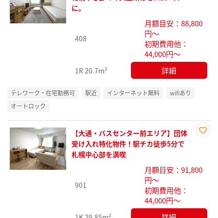
に入
に。
り登
月額目安：88,800
録
円～
408
初期費用他：
44,000円～
詳細
1R
20.7m²
テレワーク・在宅勤務可
駅近
インターネット無料
wifiあり
オートロック
【大通・バスセンター前エリア】団体
お気
受け入れ特化物件！駅チカ徒歩5分で
に入
札幌中心部を満喫
り登
月額目安：91,800
録
円～
901
初期費用他：
44,000円～
詳細
1K
29.85m²