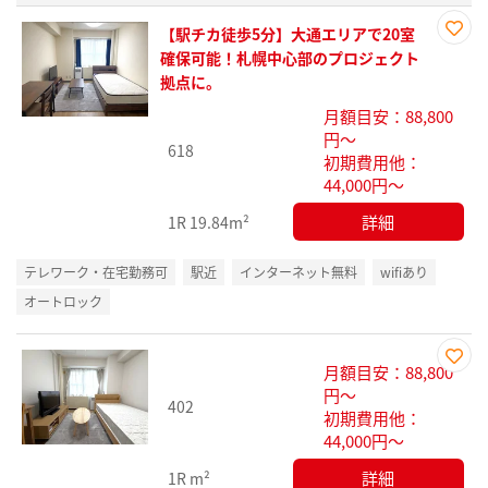
【駅チカ徒歩5分】大通エリアで20室
お気
確保可能！札幌中心部のプロジェクト
に入
拠点に。
り登
月額目安：88,800
録
円～
618
初期費用他：
44,000円～
詳細
1R
19.84m²
テレワーク・在宅勤務可
駅近
インターネット無料
wifiあり
オートロック
月額目安：88,800
お気
円～
402
に入
初期費用他：
り登
44,000円～
録
詳細
1R
m²