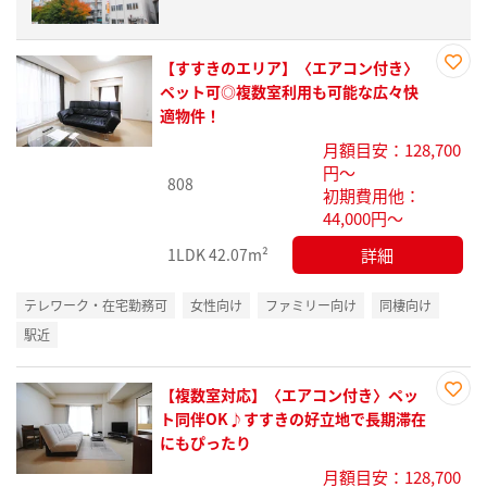
【すすきのエリア】〈エアコン付き〉
お気
ペット可◎複数室利用も可能な広々快
に入
適物件！
り登
月額目安：128,700
録
円～
808
初期費用他：
44,000円～
詳細
1LDK
42.07m²
テレワーク・在宅勤務可
女性向け
ファミリー向け
同棲向け
駅近
【複数室対応】〈エアコン付き〉ペッ
お気
ト同伴OK♪すすきの好立地で長期滞在
に入
にもぴったり
り登
月額目安：128,700
録