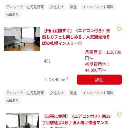
テレワーク・在宅勤務可
女性向け
駅近
インターネット無料
wifiあり
【円山公園すぐ】〈エアコン付き〉自
お気
然もカフェも楽しめる♪人気観光地そ
に入
ばの札幌マンスリー◎
り登
月額目安：119,700
録
円～
401
初期費用他：
44,000円～
詳細
1LDK
40.5m²
テレワーク・在宅勤務可
女性向け
駅近
インターネット無料
wifiあり
【出張に便利】〈エアコン付き〉西18
お気
丁目駅徒歩1分♪法人向け快適マンス
に入