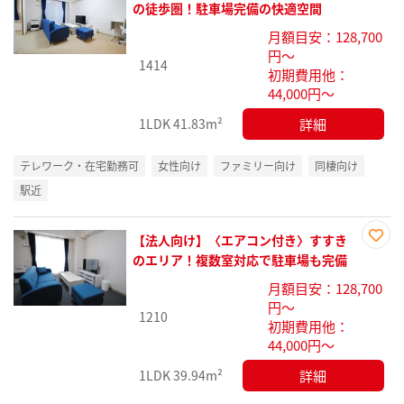
お気
の徒歩圏！駐車場完備の快適空間
に入
月額目安：128,700
り登
円～
録
1414
初期費用他：
44,000円～
詳細
1LDK
41.83m²
テレワーク・在宅勤務可
女性向け
ファミリー向け
同棲向け
駅近
【法人向け】〈エアコン付き〉すすき
お気
のエリア！複数室対応で駐車場も完備
に入
月額目安：128,700
り登
円～
録
1210
初期費用他：
44,000円～
詳細
1LDK
39.94m²