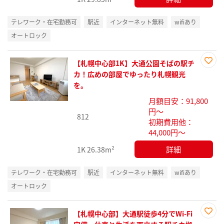
テレワーク・在宅勤務可
駅近
インターネット無料
wifiあり
オートロック
【札幌中心部1K】大通公園そばの駅チ
お気
カ！広めの部屋でゆったり札幌観光
に入
を。
り登
月額目安：91,800
録
円～
812
初期費用他：
44,000円～
詳細
1K
26.38m²
テレワーク・在宅勤務可
駅近
インターネット無料
wifiあり
オートロック
【札幌中心部】大通駅徒歩4分でWi-Fi