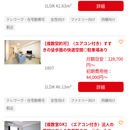
詳細
1LDK
41.83m²
テレワーク・在宅勤務可
女性向け
ファミリー向け
同棲向け
駅近
【複数契約可】〈エアコン付き〉すす
お気
きの徒歩圏の快適空間◎駐車場あり
に入
月額目安：128,700
り登
円～
録
1807
初期費用他：
44,000円～
詳細
1LDK
46.13m²
テレワーク・在宅勤務可
女性向け
ファミリー向け
同棲向け
駅近
【複数室OK】〈エアコン付き〉法人の