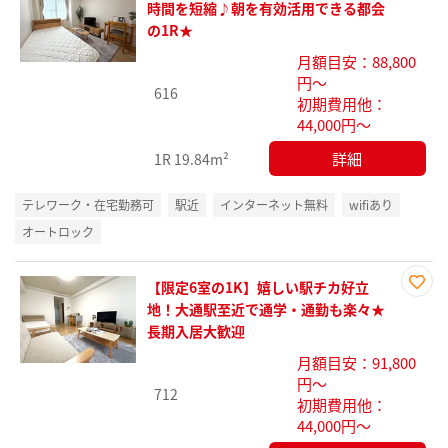
お気
時間を短縮♪朝を有効活用できる都会
に入
の1R★
り登
月額目安：88,800
録
円～
616
初期費用他：
44,000円～
詳細
1R
19.84m²
テレワーク・在宅勤務可
駅近
インターネット無料
wifiあり
オートロック
【限定6室の1K】嬉しい駅チカ好立
お気
地！大通駅至近で通学・通勤も楽々★
に入
長期入居大歓迎
り登
月額目安：91,800
録
円～
712
初期費用他：
44,000円～