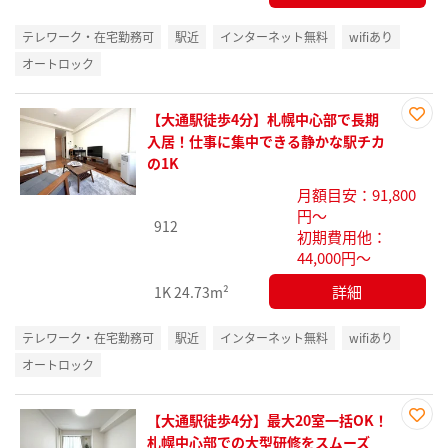
テレワーク・在宅勤務可
駅近
インターネット無料
wifiあり
オートロック
【大通駅徒歩4分】札幌中心部で長期
お気
入居！仕事に集中できる静かな駅チカ
に入
の1K
り登
月額目安：91,800
録
円～
912
初期費用他：
44,000円～
詳細
1K
24.73m²
テレワーク・在宅勤務可
駅近
インターネット無料
wifiあり
オートロック
【大通駅徒歩4分】最大20室一括OK！
お気
札幌中心部での大型研修をスムーズ