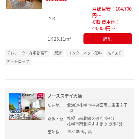
り登
月額目安：104,700
録
円～
703
初期費用他：
44,000円～
詳細
1K
25.11m²
テレワーク・在宅勤務可
駅近
インターネット無料
wifiあり
オートロック
ノースステイ大通
北海道札幌市中央区南二条東２丁
所在地
目3-1
札幌市南北線大通 徒歩4分
路線・駅
札幌市南北線すすきの 徒歩4分
1984年 9月 築
築年数