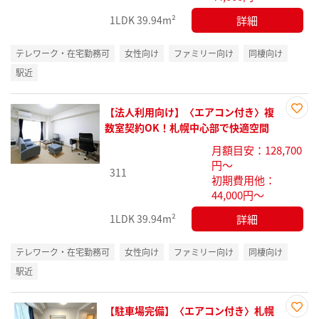
詳細
1LDK
39.94m²
テレワーク・在宅勤務可
女性向け
ファミリー向け
同棲向け
駅近
【法人利用向け】〈エアコン付き〉複
お気
数室契約OK！札幌中心部で快適空間
に入
月額目安：128,700
り登
円～
録
311
初期費用他：
44,000円～
詳細
1LDK
39.94m²
テレワーク・在宅勤務可
女性向け
ファミリー向け
同棲向け
駅近
【駐車場完備】〈エアコン付き〉札幌