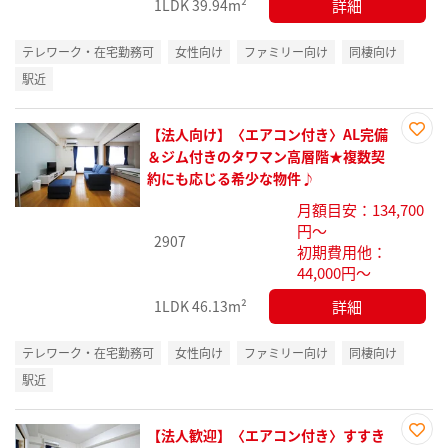
詳細
1LDK
39.94m²
テレワーク・在宅勤務可
女性向け
ファミリー向け
同棲向け
駅近
【法人向け】〈エアコン付き〉AL完備
お気
＆ジム付きのタワマン高層階★複数契
に入
約にも応じる希少な物件♪
り登
月額目安：134,700
録
円～
2907
初期費用他：
44,000円～
詳細
1LDK
46.13m²
テレワーク・在宅勤務可
女性向け
ファミリー向け
同棲向け
駅近
【法人歓迎】〈エアコン付き〉すすき