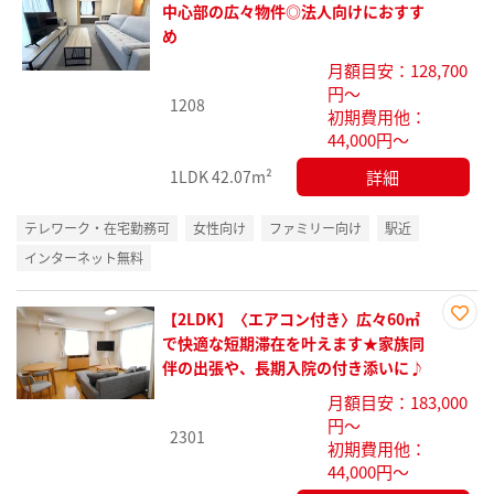
お気
中心部の広々物件◎法人向けにおすす
に入
め
り登
月額目安：128,700
録
円～
1208
初期費用他：
44,000円～
詳細
1LDK
42.07m²
テレワーク・在宅勤務可
女性向け
ファミリー向け
駅近
インターネット無料
【2LDK】〈エアコン付き〉広々60㎡
お気
で快適な短期滞在を叶えます★家族同
に入
伴の出張や、長期入院の付き添いに♪
り登
月額目安：183,000
録
円～
2301
初期費用他：
44,000円～