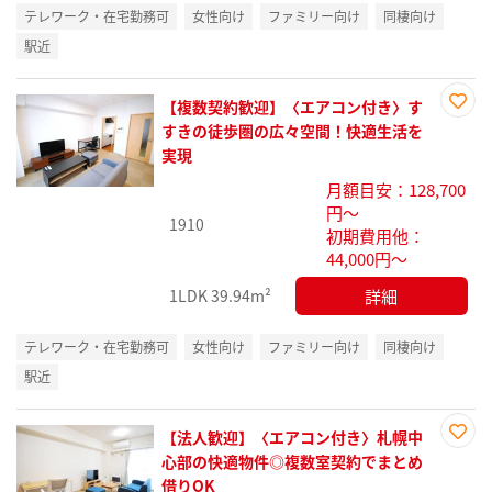
テレワーク・在宅勤務可
女性向け
ファミリー向け
同棲向け
駅近
【複数契約歓迎】〈エアコン付き〉す
お気
すきの徒歩圏の広々空間！快適生活を
に入
実現
り登
月額目安：128,700
録
円～
1910
初期費用他：
44,000円～
詳細
1LDK
39.94m²
テレワーク・在宅勤務可
女性向け
ファミリー向け
同棲向け
駅近
【法人歓迎】〈エアコン付き〉札幌中
お気
心部の快適物件◎複数室契約でまとめ
に入
借りOK