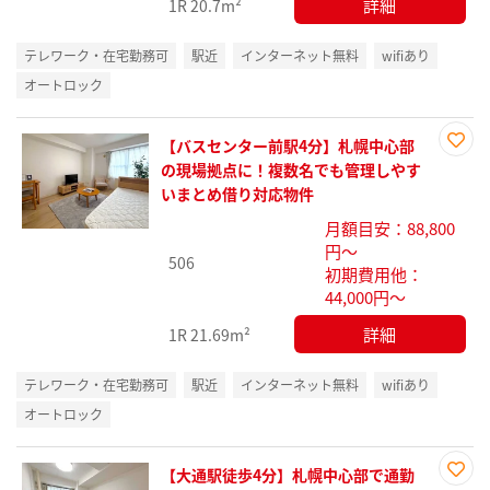
詳細
1R
20.7m²
テレワーク・在宅勤務可
駅近
インターネット無料
wifiあり
オートロック
【バスセンター前駅4分】札幌中心部
お気
の現場拠点に！複数名でも管理しやす
に入
いまとめ借り対応物件
り登
月額目安：88,800
録
円～
506
初期費用他：
44,000円～
詳細
1R
21.69m²
テレワーク・在宅勤務可
駅近
インターネット無料
wifiあり
オートロック
【大通駅徒歩4分】札幌中心部で通勤