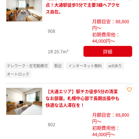
お気
点！大通駅徒歩5分で主要3線へアクセ
に入
ス自在。
り登
月額目安：88,800
録
円～
908
初期費用他：
44,000円～
詳細
1R
20.7m²
テレワーク・在宅勤務可
駅近
インターネット無料
wifiあり
オートロック
【大通エリア】駅チカ徒歩5分の清潔
お気
なお部屋。札幌中心部で長期出張中も
に入
快適な法人滞在を！
り登
月額目安：88,800
録
円～
802
初期費用他：
44,000円～