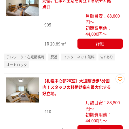
お気
完備。仕事と生活を両立する駅チカ拠
に入
点◎
り登
月額目安：88,800
録
円～
905
初期費用他：
44,000円～
詳細
1R
20.89m²
テレワーク・在宅勤務可
駅近
インターネット無料
wifiあり
オートロック
【札幌中心部20室】大通駅徒歩5分圏
お気
内！スタッフの移動効率を最大化する
に入
好立地。
り登
月額目安：88,800
録
円～
410
初期費用他：
44,000円～