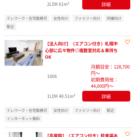
詳細
2LDK
61m²
テレワーク・在宅勤務可
女性向け
ファミリー向け
同棲向け
駅近
【法人向け】〈エアコン付き〉札幌中
お気
心部に広々物件◎複数室対応＆車持ち
に入
OK
り登
月額目安：128,700
録
円～
1606
初期費用他：
44,000円～
詳細
1LDK
48.51m²
テレワーク・在宅勤務可
女性向け
ファミリー向け
駅近
インターネット無料
【高層階】〈エアコン付き〉駐車場あ