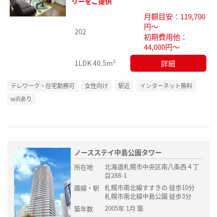
リーをご提供
り登
月額目安：119,700
録
円～
202
初期費用他：
44,000円～
詳細
1LDK
40.5m²
テレワーク・在宅勤務可
女性向け
駅近
インターネット無料
wifiあり
ノースステイ中島公園タワー
北海道札幌市中央区南八条西４丁
所在地
目288-1
札幌市南北線すすきの 徒歩10分
路線・駅
札幌市南北線中島公園 徒歩3分
2005年 1月 築
築年数