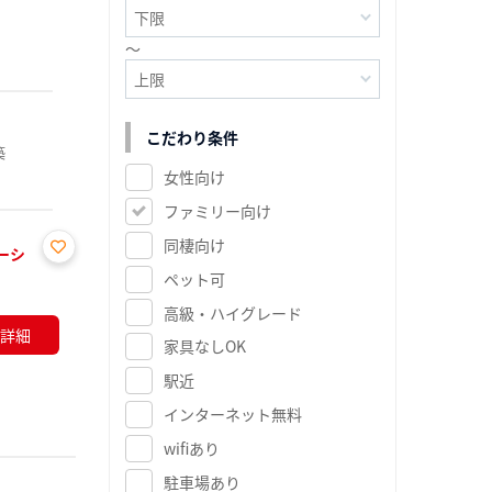
～
こだわり条件
築
女性向け
ファミリー向け
同棲向け
ーシ
お気
ペット可
に入
高級・ハイグレード
り登
詳細
録
家具なしOK
駅近
インターネット無料
wifiあり
駐車場あり