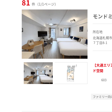
81
件（1/1ページ）
モンドミ
所在地
北海道札幌
７丁目8-1
【大通エリ
ド空間
603
ファミリー向