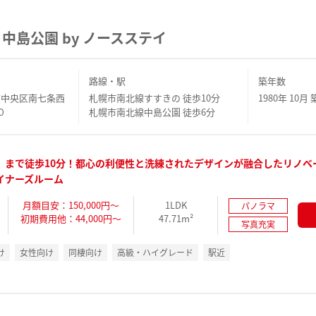
中島公園 by ノースステイ
路線・駅
築年数
市中央区南七条西
札幌市南北線すすきの 徒歩10分
1980年 10月 
０
札幌市南北線中島公園 徒歩6分
」まで徒歩10分！都心の利便性と洗練されたデザインが融合したリノベ
イナーズルーム
月額目安：150,000円～
1LDK
パノラマ
初期費用他：44,000円～
47.71m²
写真充実
け
女性向け
同棲向け
高級・ハイグレード
駅近