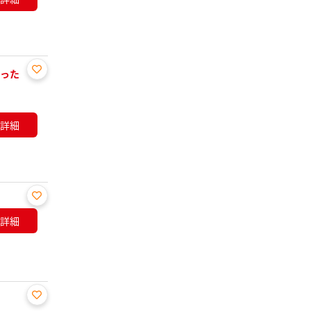
り登
録
ぴった
お気
に入
り登
詳細
録
お気
詳細
に入
り登
録