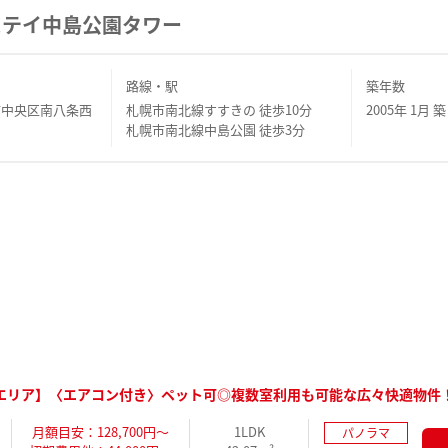
ステイ中島公園タワー
路線・駅
築年数
市中央区南八条西
札幌市南北線すすきの 徒歩10分
2005年 1月 築
札幌市南北線中島公園 徒歩3分
エリア】〈エアコン付き〉ペット可◎複数室利用も可能な広々快適物件
月額目安：128,700円～
1LDK
パノラマ