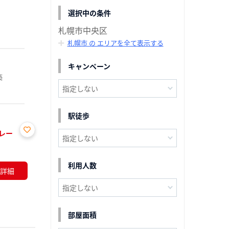
選択中の条件
札幌市中央区
札幌市 の エリアを全て表示する
キャンペーン
築
駅徒歩
レー
お気
に入
り登
利用人数
詳細
録
部屋面積