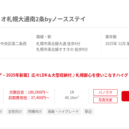
オ札幌大通南2条byノースステイ
路線・駅
築年数
市中央区南二条西
札幌市南北線大通 徒歩6分
2025年 12月 
札幌市南北線すすきの 徒歩8分
ア・2025年新築】広々LDK＆大型収納付♪札幌都心を使いこなすハイグ
月額目安：180,000円～
1R
パノラマ
初期費用他：37,400円～
40.16m²
写真充実
け
女性向け
同棲向け
高級・ハイグレード
駅近