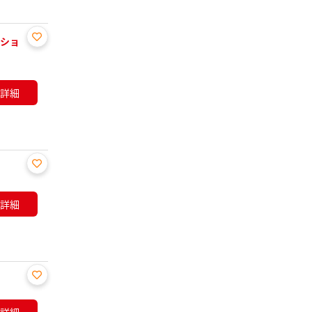
ーショ
お気
に入
り登
詳細
録
お気
に入
詳細
り登
録
お気
に入