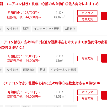
備】〈エアコン付き〉札幌中心部の広々物件◎法人向けにおすすめ
月額目安：128,700円～
1LDK
パノラマ
初期費用他：44,000円～
42.07m²
写真充実
け
女性向け
駅近
インターネット無料
wifiあり
】〈エアコン付き〉広々60㎡で快適な短期滞在を叶えます★家族同伴の出
院の付き添いに♪
月額目安：183,000円～
2LDK
写真充実
初期費用他：44,000円～
61m²
け
女性向け
同棲向け
駅近
インターネット無料
】〈エアコン付き〉札幌中心部に広々物件◎複数室対応＆車持ちOK
月額目安：128,700円～
1LDK
パノラマ
初期費用他：44,000円～
48.51m²
写真充実