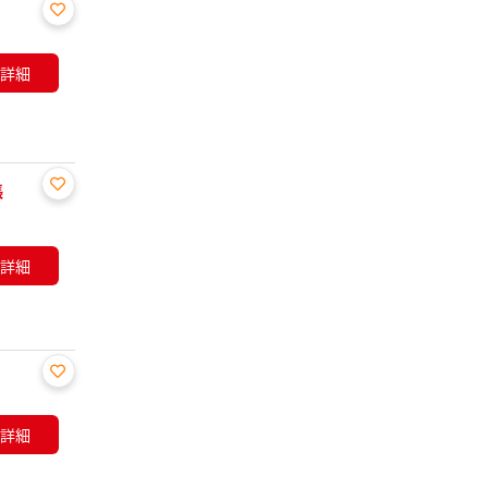
お気
に入
詳細
り登
録
張
お気
に入
り登
詳細
録
お気
に入
詳細
り登
録