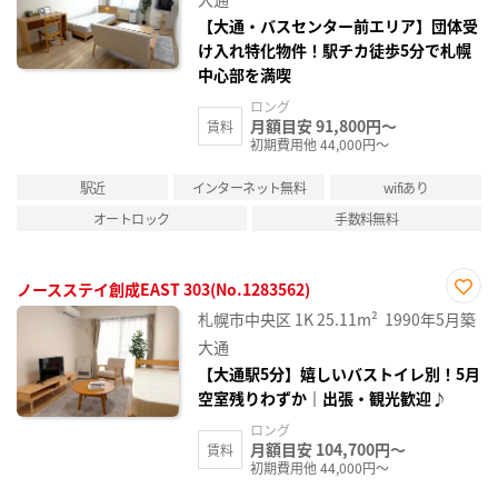
録
【大通・バスセンター前エリア】団体受
け入れ特化物件！駅チカ徒歩5分で札幌
中心部を満喫
ロング
月額目安 91,800円～
賃料
初期費用他 44,000円～
駅近
インターネット無料
wifiあり
オートロック
手数料無料
ノースステイ創成EAST 303(No.1283562)
お気
札幌市中央区
1K
25.11m²
1990年5月築
に入
り登
大通
録
【大通駅5分】嬉しいバストイレ別！5月
空室残りわずか｜出張・観光歓迎♪
ロング
月額目安 104,700円～
賃料
初期費用他 44,000円～