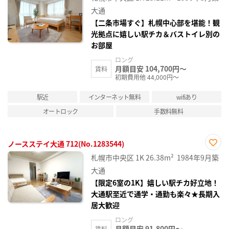
に入
り登
大通
録
【二条市場すぐ】札幌中心部を堪能！観
光拠点に嬉しい駅チカ＆バストイレ別の
お部屋
ロング
月額目安 104,700円～
賃料
初期費用他 44,000円～
駅近
インターネット無料
wifiあり
オートロック
手数料無料
ノースステイ大通 712(No.1283544)
お気
札幌市中央区
1K
26.38m²
1984年9月築
に入
り登
大通
録
【限定6室の1K】嬉しい駅チカ好立地！
大通駅至近で通学・通勤も楽々★長期入
居大歓迎
ロング
月額目安 91,800円～
賃料