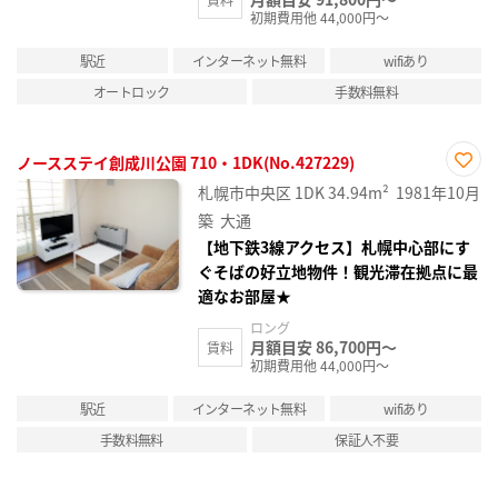
初期費用他 44,000円～
駅近
インターネット無料
wifiあり
オートロック
手数料無料
ノースステイ創成川公園 710・1DK(No.427229)
お気
札幌市中央区
1DK
34.94m²
1981年10月
に入
り登
築
大通
録
【地下鉄3線アクセス】札幌中心部にす
ぐそばの好立地物件！観光滞在拠点に最
適なお部屋★
ロング
月額目安 86,700円～
賃料
初期費用他 44,000円～
駅近
インターネット無料
wifiあり
手数料無料
保証人不要