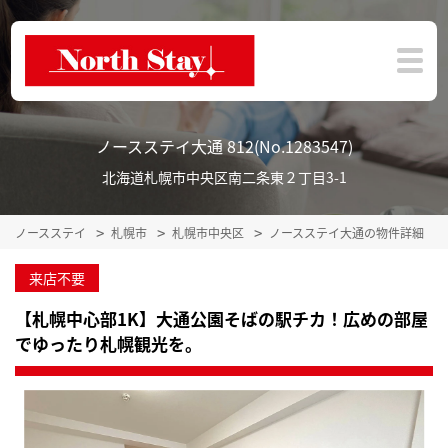
ノースステイ大通 812(No.1283547)
北海道札幌市中央区南二条東２丁目3-1
ノースステイ
札幌市
札幌市中央区
ノースステイ大通の物件詳細
来店不要
【札幌中心部1K】大通公園そばの駅チカ！広めの部屋
でゆったり札幌観光を。