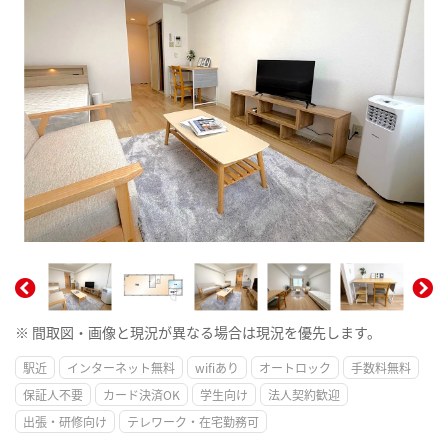
※ 間取図・画像と現況が異なる場合は現況を優先します。
駅近
インターネット無料
wifiあり
オートロック
手数料無料
保証人不要
カード決済OK
学生向け
法人契約歓迎
出張・研修向け
テレワーク・在宅勤務可