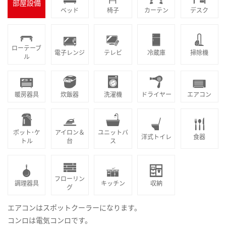
部屋設備
ベッド
椅子
カーテン
デスク
ローテーブ
電子レンジ
テレビ
冷蔵庫
掃除機
ル
暖房器具
炊飯器
洗濯機
ドライヤー
エアコン
ポット･ケ
アイロン＆
ユニットバ
洋式トイレ
食器
トル
台
ス
フローリン
調理器具
キッチン
収納
グ
エアコンはスポットクーラーになります。
コンロは電気コンロです。