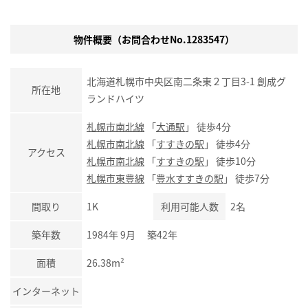
物件概要（お問合わせNo.1283547）
北海道札幌市中央区南二条東２丁目3-1 創成グ
所在地
ランドハイツ
札幌市南北線
「
大通駅
」 徒歩4分
札幌市南北線
「
すすきの駅
」 徒歩4分
アクセス
札幌市南北線
「
すすきの駅
」 徒歩10分
札幌市東豊線
「
豊水すすきの駅
」 徒歩7分
間取り
1K
利用可能人数
2名
築年数
1984年 9月 築42年
面積
26.38m²
インターネット