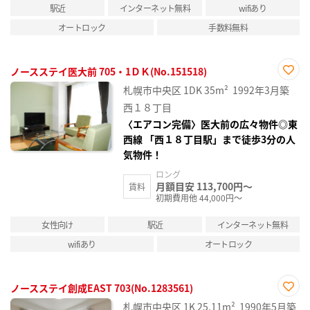
駅近
インターネット無料
wifiあり
オートロック
手数料無料
ノースステイ医大前 705・1ＤＫ(No.151518)
お気
札幌市中央区
1DK
35m²
1992年3月築
に入
り登
西１８丁目
録
〈エアコン完備〉医大前の広々物件◎東
西線 「西１８丁目駅」まで徒歩3分の人
気物件！
ロング
月額目安 113,700円～
賃料
初期費用他 44,000円～
女性向け
駅近
インターネット無料
wifiあり
オートロック
ノースステイ創成EAST 703(No.1283561)
お気
札幌市中央区
1K
25.11m²
1990年5月築