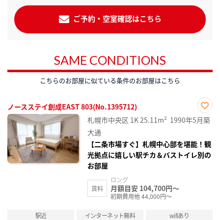
ご予約・空室確認はこちら
SAME CONDITIONS
こちらのお部屋に似ている条件のお部屋はこちら
ノースステイ創成EAST 803(No.1395712)
お気
札幌市中央区
1K
25.11m²
1990年5月築
に入
り登
大通
録
【二条市場すぐ】札幌中心部を堪能！観
光拠点に嬉しい駅チカ＆バストイレ別の
お部屋
ロング
月額目安 104,700円～
賃料
初期費用他 44,000円～
駅近
インターネット無料
wifiあり