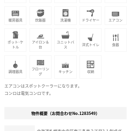
暖房器具
炊飯器
洗濯機
ドライヤー
エアコン
ポット･ケ
アイロン＆
ユニットバ
洋式トイレ
食器
トル
台
ス
フローリン
調理器具
キッチン
収納
グ
エアコンはスポットクーラーになります。
コンロは電気コンロです。
物件概要（お問合わせNo.1283549）