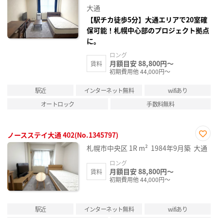
り登
大通
録
【駅チカ徒歩5分】大通エリアで20室確
保可能！札幌中心部のプロジェクト拠点
に。
ロング
月額目安 88,800円～
賃料
初期費用他 44,000円～
駅近
インターネット無料
wifiあり
オートロック
手数料無料
ノースステイ大通 402(No.1345797)
お気
札幌市中央区
1R
m²
1984年9月築
大通
に入
り登
ロング
録
月額目安 88,800円～
賃料
初期費用他 44,000円～
駅近
インターネット無料
wifiあり