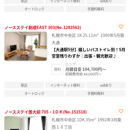
駅近
インターネット無料
wifiあり
オートロック
手数料無料
ノースステイ創成EAST 303(No.1283562)
お気
札幌市中央区
1K
25.11m²
1990年5月築
に入
り登
大通
録
【大通駅5分】嬉しいバストイレ別！5月
空室残りわずか｜出張・観光歓迎♪
ロング
月額目安 104,700円～
賃料
初期費用他 44,000円～
駅近
インターネット無料
wifiあり
オートロック
手数料無料
ノースステイ医大前 705・1ＤＫ(No.151518)
お気
札幌市中央区
1DK
35m²
1992年3月築
に入
り登
西１８丁目