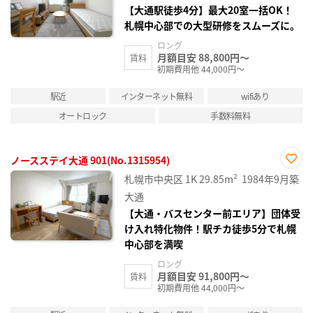
録
【大通駅徒歩4分】最大20室一括OK！
札幌中心部での大型研修をスムーズに。
ロング
月額目安 88,800円～
賃料
初期費用他 44,000円～
駅近
インターネット無料
wifiあり
オートロック
手数料無料
ノースステイ大通 901(No.1315954)
お気
札幌市中央区
1K
29.85m²
1984年9月築
に入
り登
大通
録
【大通・バスセンター前エリア】団体受
け入れ特化物件！駅チカ徒歩5分で札幌
中心部を満喫
ロング
月額目安 91,800円～
賃料
初期費用他 44,000円～