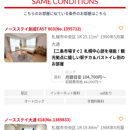
SAME CONDITIONS
こちらのお部屋に似ている条件のお部屋はこちら
ノースステイ創成EAST 803(No.1395712)
お気
札幌市中央区
1K
25.11m²
1990年5月築
に入
り登
大通
録
【二条市場すぐ】札幌中心部を堪能！観
光拠点に嬉しい駅チカ＆バストイレ別の
お部屋
ロング
月額目安 104,700円～
賃料
初期費用他 44,000円～
駅近
インターネット無料
wifiあり
オートロック
手数料無料
ノースステイ大通 618(No.1369833)
お気
札幌市中央区
1R
19.84m²
1984年9月築
に入