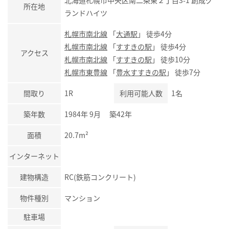
北海道札幌市中央区南二条東２丁目3-1 創成グ
所在地
ランドハイツ
札幌市南北線
「
大通駅
」 徒歩4分
札幌市南北線
「
すすきの駅
」 徒歩4分
アクセス
札幌市南北線
「
すすきの駅
」 徒歩10分
札幌市東豊線
「
豊水すすきの駅
」 徒歩7分
間取り
1R
利用可能人数
1名
築年数
1984年 9月 築42年
面積
20.7m²
インターネット
建物構造
RC(鉄筋コンクリート)
物件種別
マンション
駐車場