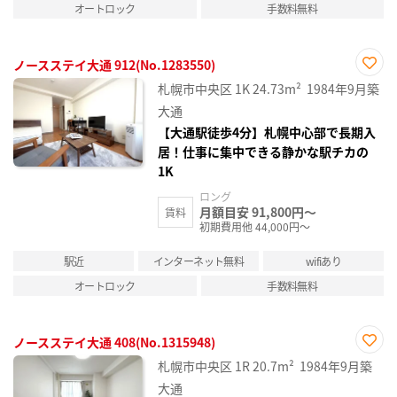
オートロック
手数料無料
ノースステイ大通 912(No.1283550)
お気
札幌市中央区
1K
24.73m²
1984年9月築
に入
り登
大通
録
【大通駅徒歩4分】札幌中心部で長期入
居！仕事に集中できる静かな駅チカの
1K
ロング
月額目安 91,800円～
賃料
初期費用他 44,000円～
駅近
インターネット無料
wifiあり
オートロック
手数料無料
ノースステイ大通 408(No.1315948)
お気
札幌市中央区
1R
20.7m²
1984年9月築
に入
り登
大通