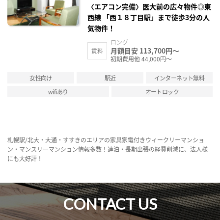
録
〈エアコン完備〉医大前の広々物件◎東
西線 「西１８丁目駅」まで徒歩3分の人
気物件！
ロング
月額目安 113,700円～
賃料
初期費用他 44,000円～
女性向け
駅近
インターネット無料
wifiあり
オートロック
札幌駅/北大・大通・すすきのエリアの家具家電付きウィークリーマンショ
ン・マンスリーマンション情報多数！連泊・長期出張の経費削減に、法人様
にも大好評！
CONTACT US