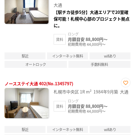
り登
大通
録
【駅チカ徒歩5分】大通エリアで20室確
保可能！札幌中心部のプロジェクト拠点
に。
ロング
月額目安 88,800円～
賃料
初期費用他 44,000円～
駅近
インターネット無料
wifiあり
オートロック
手数料無料
ノースステイ大通 402(No.1345797)
お気
札幌市中央区
1R
m²
1984年9月築
大通
に入
り登
ロング
録
月額目安 88,800円～
賃料
初期費用他 44,000円～
駅近
インターネット無料
wifiあり