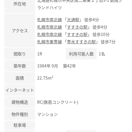
北海道札幌市中央区南二条東２丁目3-1 創成グ
所在地
ランドハイツ
札幌市南北線
「
大通駅
」 徒歩4分
札幌市南北線
「
すすきの駅
」 徒歩4分
アクセス
札幌市南北線
「
すすきの駅
」 徒歩10分
札幌市東豊線
「
豊水すすきの駅
」 徒歩7分
間取り
1R
利用可能人数
1名
築年数
1984年 9月 築42年
面積
22.75m²
インターネット
建物構造
RC(鉄筋コンクリート)
物件種別
マンション
駐車場