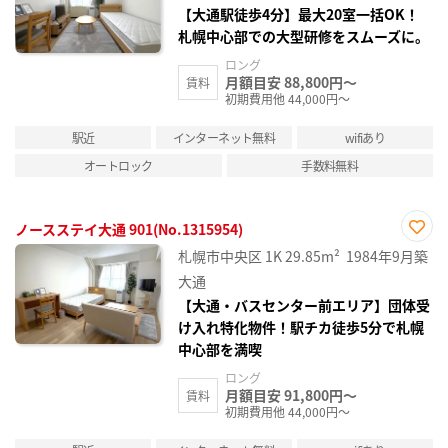
録
【大通駅徒歩4分】最大20室一括OK！
札幌中心部での大型研修をスムーズに。
ロング
月額目安 88,800円～
賃料
初期費用他 44,000円～
駅近
インターネット無料
wifiあり
オートロック
手数料無料
ノースステイ大通 901(No.1315954)
お気
札幌市中央区
1K
29.85m²
1984年9月築
に入
り登
大通
録
【大通・バスセンター前エリア】団体受
け入れ特化物件！駅チカ徒歩5分で札幌
中心部を満喫
ロング
月額目安 91,800円～
賃料
初期費用他 44,000円～