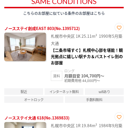
SAME CONDITIONS
こちらのお部屋に似ている条件のお部屋はこちら
ノースステイ創成EAST 803(No.1395712)
お気
札幌市中央区
1K
25.11m²
1990年5月築
に入
り登
大通
録
【二条市場すぐ】札幌中心部を堪能！観
光拠点に嬉しい駅チカ＆バストイレ別の
お部屋
ロング
月額目安 104,700円～
賃料
初期費用他 44,000円～
駅近
インターネット無料
wifiあり
オートロック
手数料無料
ノースステイ大通 618(No.1369833)
お気
札幌市中央区
1R
19.84m²
1984年9月築
に入