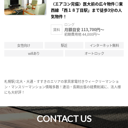
録
〈エアコン完備〉医大前の広々物件◎東
西線 「西１８丁目駅」まで徒歩3分の人
気物件！
ロング
月額目安 113,700円～
賃料
初期費用他 44,000円～
女性向け
駅近
インターネット無料
wifiあり
オートロック
札幌駅/北大・大通・すすきのエリアの家具家電付きウィークリーマンショ
ン・マンスリーマンション情報多数！連泊・長期出張の経費削減に、法人様
にも大好評！
CONTACT US