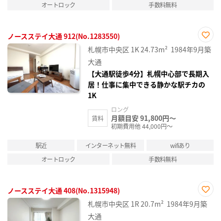
オートロック
手数料無料
ノースステイ大通 912(No.1283550)
お気
札幌市中央区
1K
24.73m²
1984年9月築
に入
り登
大通
録
【大通駅徒歩4分】札幌中心部で長期入
居！仕事に集中できる静かな駅チカの
1K
ロング
月額目安 91,800円～
賃料
初期費用他 44,000円～
駅近
インターネット無料
wifiあり
オートロック
手数料無料
ノースステイ大通 408(No.1315948)
お気
札幌市中央区
1R
20.7m²
1984年9月築
に入
り登
大通