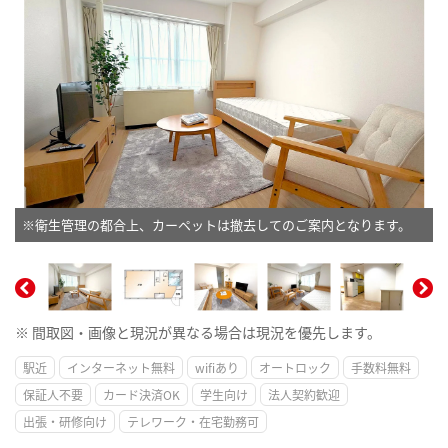
※衛生管理の都合上、カーペットは撤去してのご案内となります。
※ 間取図・画像と現況が異なる場合は現況を優先します。
駅近
インターネット無料
wifiあり
オートロック
手数料無料
保証人不要
カード決済OK
学生向け
法人契約歓迎
出張・研修向け
テレワーク・在宅勤務可