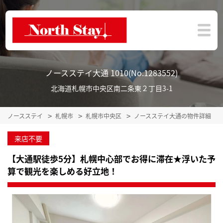
ノースステイ大通 1010(No.1283552)
北海道札幌市中央区南二条東２丁目3-1
ノースステイ
札幌市
札幌市中央区
ノースステイ大通の物件詳細
来店不要
【大通駅徒歩5分】札幌中心部でお得に滞在★浮いた予
算で観光を楽しめる好立地！