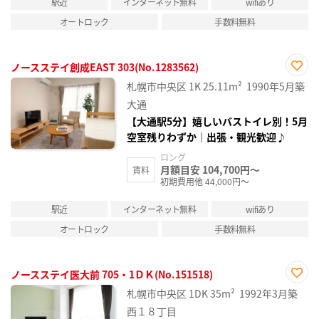
駅近
インターネット無料
wifiあり
オートロック
手数料無料
ノースステイ創成EAST 303(No.1283562)
お気
札幌市中央区
1K
25.11m²
1990年5月築
に入
り登
大通
録
【大通駅5分】嬉しいバストイレ別！5月
空室残りわずか｜出張・観光歓迎♪
ロング
月額目安 104,700円～
賃料
初期費用他 44,000円～
駅近
インターネット無料
wifiあり
オートロック
手数料無料
ノースステイ医大前 705・1ＤＫ(No.151518)
お気
札幌市中央区
1DK
35m²
1992年3月築
に入
り登
西１８丁目