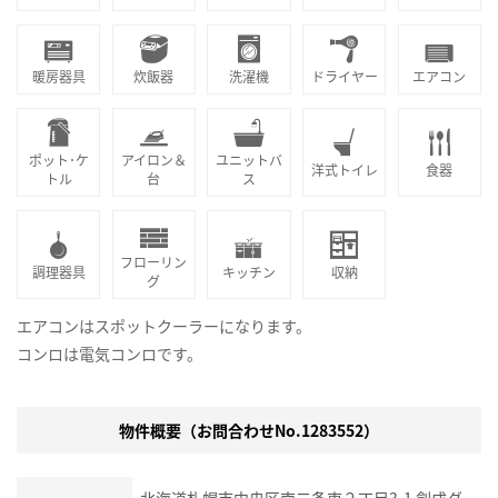
暖房器具
炊飯器
洗濯機
ドライヤー
エアコン
ポット･ケ
アイロン＆
ユニットバ
洋式トイレ
食器
トル
台
ス
フローリン
調理器具
キッチン
収納
グ
エアコンはスポットクーラーになります。
コンロは電気コンロです。
物件概要（お問合わせNo.1283552）