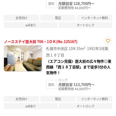
月額目安 128,700円～
賃料
初期費用他 44,000円～
女性向け
駅近
インターネット無料
wifiあり
オートロック
ノースステイ医大前 706・1ＤＫ(No.125167)
お気
札幌市中央区
1DK
35m²
1992年3月築
に入
り登
西１８丁目
録
〈エアコン完備〉医大前の広々物件◎東
西線 「西１８丁目駅」まで徒歩3分の人
気物件！
ロング
月額目安 113,700円～
賃料
初期費用他 44,000円～
女性向け
駅近
インターネット無料
wifiあり
オートロック