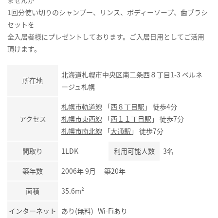
ませんが
1回分使い切りのシャンプー、リンス、ボディーソープ、歯ブラシ
セットを
全入居者様にプレゼントしております。ご入居日用としてご活用
頂けます。
北海道札幌市中央区南二条西８丁目1-3 ベルネ
所在地
ージュ札幌
札幌市軌道線
「
西８丁目駅
」 徒歩4分
アクセス
札幌市東西線
「
西１１丁目駅
」 徒歩7分
札幌市南北線
「
大通駅
」 徒歩7分
間取り
1LDK
利用可能人数
3名
築年数
2006年 9月 築20年
面積
35.6m²
インターネット
あり(無料) Wi-Fiあり