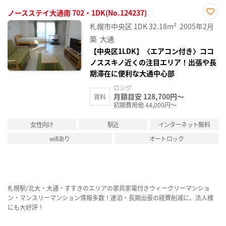
ノースステイ大通南 702・1DK(No.124237)
お気
札幌市中央区
1DK
32.18m²
2005年2月
に入
り登
築
大通
録
【中央区1LDK】〈エアコン付き〉ココ
ノススキノ近くの注目エリア！出張や長
期滞在に便利な大通中心部
ロング
月額目安 128,700円～
賃料
初期費用他 44,000円～
女性向け
駅近
インターネット無料
wifiあり
オートロック
札幌駅/北大・大通・すすきのエリアの家具家電付きウィークリーマンショ
ン・マンスリーマンション情報多数！連泊・長期出張の経費削減に、法人様
にも大好評！