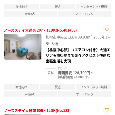
女性向け
駅近
インターネット無料
wifiあり
オートロック
ノースステイ大通東 207・1LDK(No.401458)
お気
札幌市中央区
1LDK
39.93m²
2005年3月
に入
り登
築
大通
録
【札幌中心部】〈エアコン付き〉大通エ
リア★市街地まで楽々アクセス♪快適な
出張生活を実現
ロング
月額目安 128,700円～
賃料
初期費用他 44,000円～
女性向け
駅近
インターネット無料
wifiあり
オートロック
ノースステイ大通南 606・1LDK(No.183)