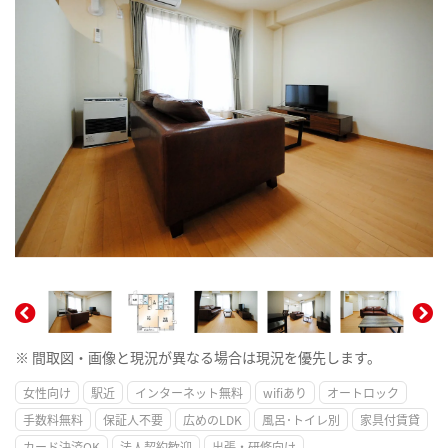
※ 間取図・画像と現況が異なる場合は現況を優先します。
女性向け
駅近
インターネット無料
wifiあり
オートロック
手数料無料
保証人不要
広めのLDK
風呂･トイレ別
家具付賃貸
カード決済OK
法人契約歓迎
出張・研修向け