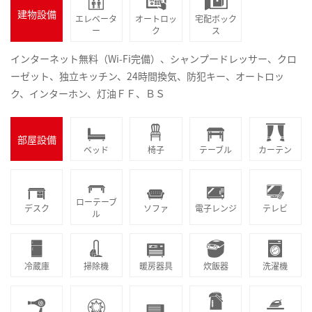
建物設備
エレベータ
オートロッ
宅配ボック
ー
ク
ス
インターネット無料（Wi-Fi完備）、シャンプードレッサー、クロ
ーゼット、独立キッチン、24時間換気、防犯キー、オートロッ
ク、インターホン、灯油ＦＦ、ＢＳ
部屋設備
ベッド
椅子
テーブル
カーテン
ローテーブ
デスク
ソファ
電子レンジ
テレビ
ル
冷蔵庫
掃除機
暖房器具
炊飯器
洗濯機