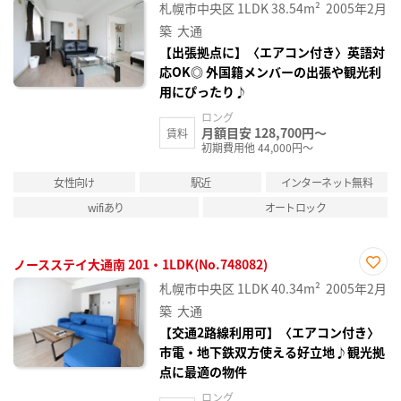
お気
札幌市中央区
1LDK
38.54m²
2005年2月
に入
り登
築
大通
録
【出張拠点に】〈エアコン付き〉英語対
応OK◎ 外国籍メンバーの出張や観光利
用にぴったり♪
ロング
月額目安 128,700円～
賃料
初期費用他 44,000円～
女性向け
駅近
インターネット無料
wifiあり
オートロック
ノースステイ大通南 201・1LDK(No.748082)
お気
札幌市中央区
1LDK
40.34m²
2005年2月
に入
り登
築
大通
録
【交通2路線利用可】〈エアコン付き〉
市電・地下鉄双方使える好立地♪観光拠
点に最適の物件
ロング