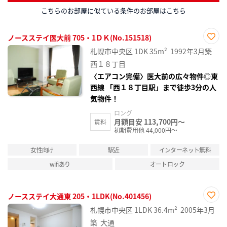
こちらのお部屋に似ている条件のお部屋はこちら
ノースステイ医大前 705・1ＤＫ(No.151518)
お気
札幌市中央区
1DK
35m²
1992年3月築
に入
り登
西１８丁目
録
〈エアコン完備〉医大前の広々物件◎東
西線 「西１８丁目駅」まで徒歩3分の人
気物件！
ロング
月額目安 113,700円～
賃料
初期費用他 44,000円～
女性向け
駅近
インターネット無料
wifiあり
オートロック
ノースステイ大通東 205・1LDK(No.401456)
お気
札幌市中央区
1LDK
36.4m²
2005年3月
に入
り登
築
大通