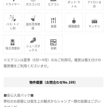
ポット･ケ
アイロン＆
ドライヤー
ガスコンロ
エアコン
トル
台
バス･トイ
温水洗浄便
食器
調理器具
キッチン
レ別
座
シューズボ
独立洗面台
収納
ックス
※エアコンは夏季（6月～9月）のみご利用可。暖房は備え付けの
暖房機をご利用くださいませ。
物件概要（お問合わせNo.169）
■安心入居パック■
弊社のお部屋には衛生上の観点からシャンプー類の設置はござい