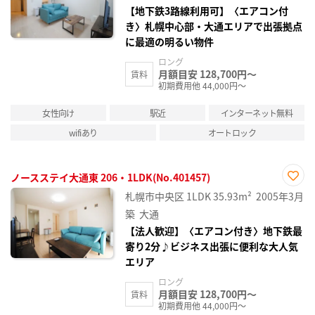
録
【地下鉄3路線利用可】〈エアコン付
き〉札幌中心部・大通エリアで出張拠点
に最適の明るい物件
ロング
月額目安 128,700円～
賃料
初期費用他 44,000円～
女性向け
駅近
インターネット無料
wifiあり
オートロック
ノースステイ大通東 206・1LDK(No.401457)
お気
札幌市中央区
1LDK
35.93m²
2005年3月
に入
り登
築
大通
録
【法人歓迎】〈エアコン付き〉地下鉄最
寄り2分♪ビジネス出張に便利な大人気
エリア
ロング
月額目安 128,700円～
賃料
初期費用他 44,000円～