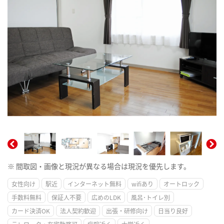
※ 間取図・画像と現況が異なる場合は現況を優先します。
女性向け
駅近
インターネット無料
wifiあり
オートロック
手数料無料
保証人不要
広めのLDK
風呂･トイレ別
カード決済OK
法人契約歓迎
出張・研修向け
日当り良好