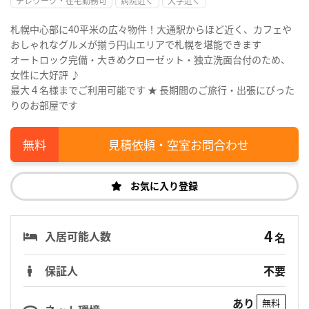
テレワーク・在宅勤務可
病院近く
大学近く
札幌中心部に40平米の広々物件！大通駅からほど近く、カフェや
おしゃれなグルメが揃う円山エリアで札幌を堪能できます
オートロック完備・大きめクローゼット・独立洗面台付のため、
女性に大好評 ♪
最大４名様までご利用可能です ★ 長期間のご旅行・出張にぴった
りのお部屋です
見積依頼・空室お問合わせ
お気に入り登録
4
入居可能人数
名
保証人
不要
あり
無料