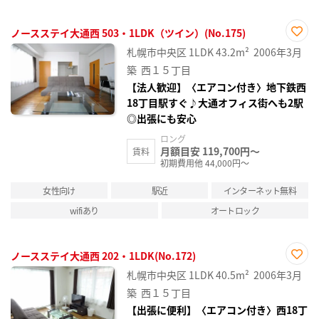
ノースステイ大通西 503・1LDK（ツイン）(No.175)
お気
札幌市中央区
1LDK
43.2m²
2006年3月
に入
り登
築
西１５丁目
録
【法人歓迎】〈エアコン付き〉地下鉄西
18丁目駅すぐ♪大通オフィス街へも2駅
◎出張にも安心
ロング
月額目安 119,700円～
賃料
初期費用他 44,000円～
女性向け
駅近
インターネット無料
wifiあり
オートロック
ノースステイ大通西 202・1LDK(No.172)
お気
札幌市中央区
1LDK
40.5m²
2006年3月
に入
り登
築
西１５丁目
録
【出張に便利】〈エアコン付き〉西18丁