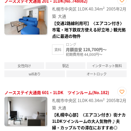
ノースステイ大通南 201・1LDK(No.748082)
お気
札幌市中央区
1LDK
40.34m²
2005年2月
に入
り登
築
大通
録
【交通2路線利用可】〈エアコン付き〉
市電・地下鉄双方使える好立地♪観光拠
点に最適の物件
ロング
月額目安 128,700円～
賃料
初期費用他 44,000円～
女性向け
駅近
インターネット無料
wifiあり
オートロック
ノースステイ大通南 601・1LDK ツインルーム(No.182)
お気
札幌市中央区
1LDK
40.34m²
2005年2月
に入
り登
築
大通
録
【札幌中心部】〈エアコン付き〉街ナカ
1LDKツインルームの大人気物件♪夫
婦・カップルでの滞在におすすめ◎