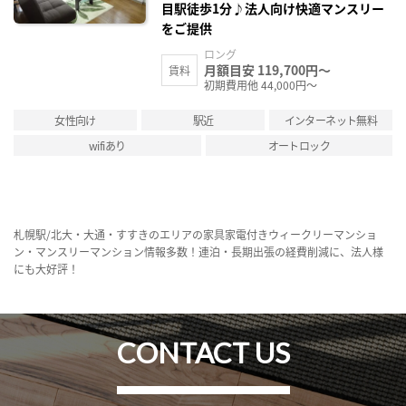
目駅徒歩1分♪法人向け快適マンスリー
をご提供
ロング
月額目安 119,700円～
賃料
初期費用他 44,000円～
女性向け
駅近
インターネット無料
wifiあり
オートロック
札幌駅/北大・大通・すすきのエリアの家具家電付きウィークリーマンショ
ン・マンスリーマンション情報多数！連泊・長期出張の経費削減に、法人様
にも大好評！
CONTACT US