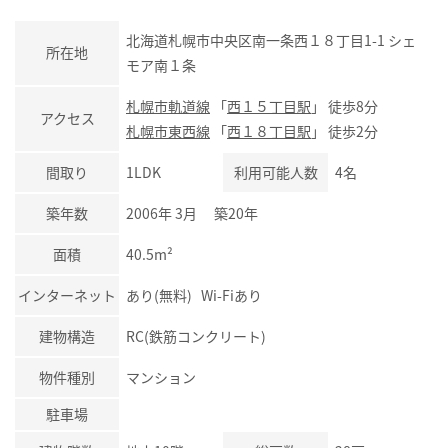
北海道札幌市中央区南一条西１８丁目1-1 シェ
所在地
モア南１条
札幌市軌道線
「
西１５丁目駅
」 徒歩8分
アクセス
札幌市東西線
「
西１８丁目駅
」 徒歩2分
間取り
1LDK
利用可能人数
4名
築年数
2006年 3月 築20年
面積
40.5m²
インターネット
あり(無料) Wi-Fiあり
建物構造
RC(鉄筋コンクリート)
物件種別
マンション
駐車場