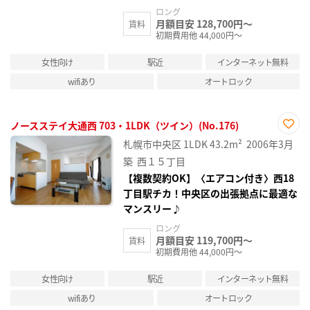
ロング
月額目安 128,700円～
賃料
初期費用他 44,000円～
女性向け
駅近
インターネット無料
wifiあり
オートロック
ノースステイ大通西 703・1LDK（ツイン）(No.176)
お気
札幌市中央区
1LDK
43.2m²
2006年3月
に入
り登
築
西１５丁目
録
【複数契約OK】〈エアコン付き〉西18
丁目駅チカ！中央区の出張拠点に最適な
マンスリー♪
ロング
月額目安 119,700円～
賃料
初期費用他 44,000円～
女性向け
駅近
インターネット無料
wifiあり
オートロック