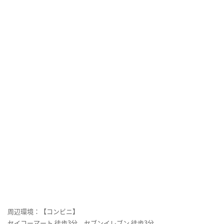
周辺環境：【コンビニ】
セイコーマート 徒歩3分、セブンイレブン 徒歩3分