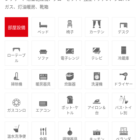
ガス、灯油暖房、靴箱
部屋設備
ベッド
椅子
カーテン
デスク
ローテーブ
ソファ
電子レンジ
テレビ
冷蔵庫
ル
掃除機
暖房器具
炊飯器
洗濯機
ドライヤー
ポット･ケ
アイロン＆
バス･トイ
ガスコンロ
エアコン
トル
台
レ別
温水洗浄便
食器
調理器具
キッチン
ベランダ