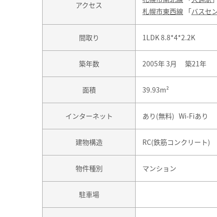
アクセス
札幌市東西線
「
バスセ
間取り
1LDK 8.8*4*2.2K
築年数
2005年 3月 築21年
面積
39.93m²
インターネット
あり(無料) Wi-Fiあり
建物構造
RC(鉄筋コンクリート)
物件種別
マンション
駐車場