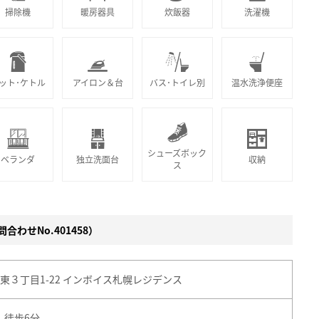
掃除機
暖房器具
炊飯器
洗濯機
ット･ケトル
アイロン＆台
バス･トイレ別
温水洗浄便座
シューズボック
ベランダ
独立洗面台
収納
ス
合わせNo.401458）
３丁目1-22 インボイス札幌レジデンス
」 徒歩6分