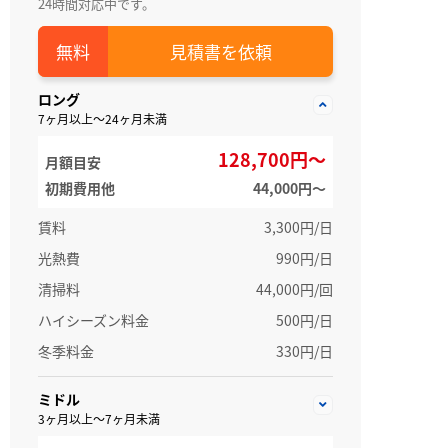
24時間対応中です。
見積書を依頼
ロング
7ヶ月以上～24ヶ月未満
128,700円～
月額目安
初期費用他
44,000円〜
賃料
3,300円/日
光熱費
990円/日
清掃料
44,000円/回
ハイシーズン料金
500円/日
冬季料金
330円/日
ミドル
3ヶ月以上～7ヶ月未満