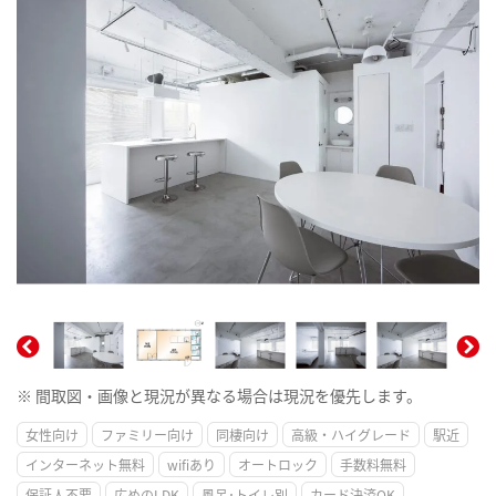
※ 間取図・画像と現況が異なる場合は現況を優先します。
女性向け
ファミリー向け
同棲向け
高級・ハイグレード
駅近
インターネット無料
wifiあり
オートロック
手数料無料
保証人不要
広めのLDK
風呂･トイレ別
カード決済OK