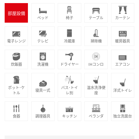
部屋設備
ベッド
椅子
テーブル
カーテン
電子レンジ
テレビ
冷蔵庫
掃除機
暖房器具
炊飯器
洗濯機
ドライヤー
IHコンロ
エアコン
ポット･ケ
バス･トイ
温水洗浄便
寝具一式
洋式トイレ
トル
レ別
座
食器
調理器具
キッチン
ベランダ
独立洗面台