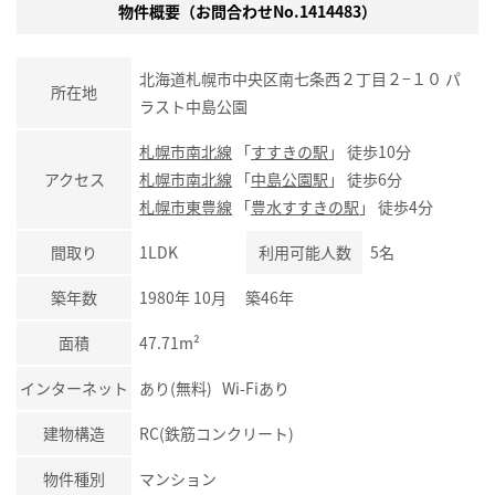
物件概要（お問合わせNo.1414483）
北海道札幌市中央区南七条西２丁目２−１０ パ
所在地
ラスト中島公園
札幌市南北線
「
すすきの駅
」 徒歩10分
アクセス
札幌市南北線
「
中島公園駅
」 徒歩6分
札幌市東豊線
「
豊水すすきの駅
」 徒歩4分
間取り
1LDK
利用可能人数
5名
築年数
1980年 10月 築46年
面積
47.71m²
インターネット
あり(無料) Wi-Fiあり
建物構造
RC(鉄筋コンクリート)
物件種別
マンション