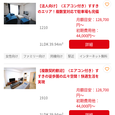
【法人向け】〈エアコン付き〉すすき
お気
のエリア！複数室対応で駐車場も完備
に入
月額目安：128,700
り登
円～
録
1210
初期費用他：
44,000円～
詳細
1LDK
39.94m²
女性向け
ファミリー向け
同棲向け
駅近
インターネット無料
【複数契約歓迎】〈エアコン付き〉す
お気
すきの徒歩圏の広々空間！快適生活を
に入
実現
り登
月額目安：128,700
録
円～
1910
初期費用他：
44,000円～
詳細
1LDK
39.94m²