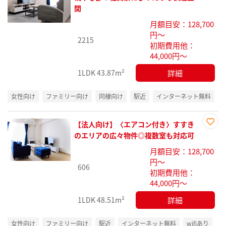
に入
間
り登
月額目安：128,700
録
円～
2215
初期費用他：
44,000円～
詳細
1LDK
43.87m²
女性向け
ファミリー向け
同棲向け
駅近
インターネット無料
【法人向け】〈エアコン付き〉すすき
お気
のエリアの広々物件◎複数室も対応可
に入
月額目安：128,700
り登
円～
録
606
初期費用他：
44,000円～
詳細
1LDK
48.51m²
女性向け
ファミリー向け
駅近
インターネット無料
wifiあり