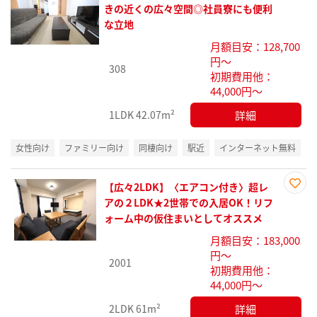
お気
きの近くの広々空間◎社員寮にも便利
に入
な立地
り登
月額目安：128,700
録
円～
308
初期費用他：
44,000円～
詳細
1LDK
42.07m²
女性向け
ファミリー向け
同棲向け
駅近
インターネット無料
【広々2LDK】〈エアコン付き〉超レ
お気
アの２LDK★2世帯での入居OK！リフ
に入
ォーム中の仮住まいとしてオススメ
り登
月額目安：183,000
録
円～
2001
初期費用他：
44,000円～
詳細
2LDK
61m²