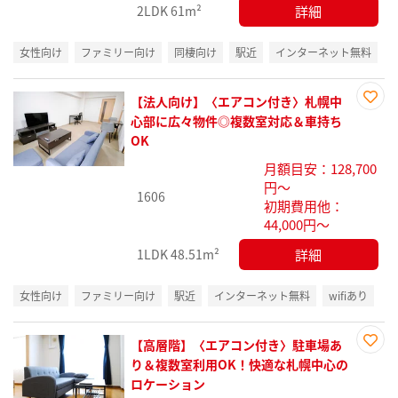
詳細
2LDK
61m²
女性向け
ファミリー向け
同棲向け
駅近
インターネット無料
【法人向け】〈エアコン付き〉札幌中
お気
心部に広々物件◎複数室対応＆車持ち
に入
OK
り登
月額目安：128,700
録
円～
1606
初期費用他：
44,000円～
詳細
1LDK
48.51m²
女性向け
ファミリー向け
駅近
インターネット無料
wifiあり
【高層階】〈エアコン付き〉駐車場あ
お気
り＆複数室利用OK！快適な札幌中心の
に入
ロケーション