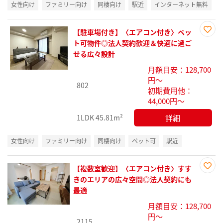
女性向け
ファミリー向け
同棲向け
駅近
インターネット無料
【駐車場付き】〈エアコン付き〉ペッ
お気
ト可物件◎法人契約歓迎＆快適に過ご
に入
せる広々設計
り登
月額目安：128,700
録
円～
802
初期費用他：
44,000円～
詳細
1LDK
45.81m²
女性向け
ファミリー向け
同棲向け
ペット可
駅近
【複数室歓迎】〈エアコン付き〉すす
お気
きのエリアの広々空間◎法人契約にも
に入
最適
り登
月額目安：128,700
録
円～
2115