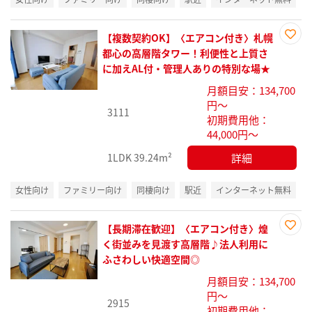
【複数契約OK】〈エアコン付き〉札幌
お気
都心の高層階タワー！利便性と上質さ
に入
に加えAL付・管理人ありの特別な場★
り登
月額目安：134,700
録
円～
3111
初期費用他：
44,000円～
詳細
1LDK
39.24m²
女性向け
ファミリー向け
同棲向け
駅近
インターネット無料
【長期滞在歓迎】〈エアコン付き〉煌
お気
く街並みを見渡す高層階♪法人利用に
に入
ふさわしい快適空間◎
り登
月額目安：134,700
録
円～
2915
初期費用他：