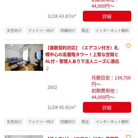
44,000円～
詳細
1LDK
43.87m²
女性向け
ファミリー向け
同棲向け
駅近
インターネット無料
【複数契約対応】〈エアコン付き〉札
お気
幌中心の高層階タワー！上質な空間と
に入
AL付・管理人ありで法人ニーズに適応
り登
♪
録
月額目安：134,700
円～
2602
初期費用他：
44,000円～
詳細
1LDK
45.81m²
女性向け
ファミリー向け
同棲向け
駅近
インターネット無料