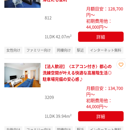
り登
月額目安：128,700
録
円～
812
初期費用他：
44,000円～
詳細
1LDK
42.07m²
女性向け
ファミリー向け
同棲向け
駅近
インターネット無料
【法人歓迎】〈エアコン付き〉都心の
お気
洗練空間が叶える快適な高層階生活◎
に入
駐車場完備の安心感♪
り登
月額目安：134,700
録
円～
3209
初期費用他：
44,000円～
詳細
1LDK
39.94m²
女性向け
ファミリー向け
同棲向け
駅近
インターネット無料