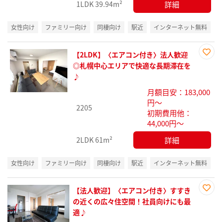
詳細
1LDK
39.94m²
女性向け
ファミリー向け
同棲向け
駅近
インターネット無料
【2LDK】〈エアコン付き〉法人歓迎
お気
◎札幌中心エリアで快適な長期滞在を
に入
♪
り登
月額目安：183,000
録
円～
2205
初期費用他：
44,000円～
詳細
2LDK
61m²
女性向け
ファミリー向け
同棲向け
駅近
インターネット無料
【法人歓迎】〈エアコン付き〉すすき
お気
の近くの広々住空間！社員向けにも最
に入
適♪
り登