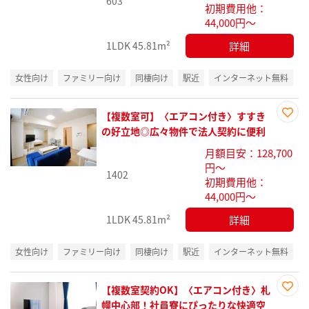
603
初期費用他：
44,000円～
詳細
1LDK
45.81m²
女性向け
ファミリー向け
同棲向け
駅近
インターネット無料
【複数室可】〈エアコン付き〉すすき
お気
の好立地◎広々物件で法人契約に便利
に入
月額目安：128,700
り登
円～
録
1402
初期費用他：
44,000円～
詳細
1LDK
45.81m²
女性向け
ファミリー向け
同棲向け
駅近
インターネット無料
【複数室契約OK】〈エアコン付き〉札
お気
幌中心部！社員寮にぴったりな快適空