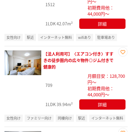
円～
1512
初期費用他：
44,000円～
詳細
1LDK
42.07m²
女性向け
駅近
インターネット無料
wifiあり
駐車場あり
【法人利用可】〈エアコン付き〉すす
お気
きの徒歩圏内の広々物件◎ジム付きで
に入
健康的
り登
月額目安：128,700
録
円～
709
初期費用他：
44,000円～
詳細
1LDK
39.94m²
女性向け
ファミリー向け
同棲向け
駅近
インターネット無料