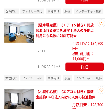
詳細
1LDK
39.94m²
女性向け
ファミリー向け
同棲向け
駅近
インターネット無料
【駐車場完備】〈エアコン付き〉開放
お気
感あふれる眺望を満喫！法人の多拠点
に入
利用にも柔軟に対応可能★
り登
月額目安：134,700
録
円～
2511
初期費用他：
44,000円～
詳細
1LDK
39.94m²
女性向け
ファミリー向け
同棲向け
駅近
インターネット無料
【札幌中心部】〈エアコン付き〉複数
お気
室契約OK◎法人向けに人気の快適物件
に入
月額目安：128,700
り登