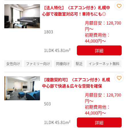
【法人特化】〈エアコン付き〉札幌中
お気
心部で複数室対応可！車持ちにも◎
に入
月額目安：128,700
り登
円～
録
1803
初期費用他：
44,000円～
詳細
1LDK
45.81m²
女性向け
ファミリー向け
同棲向け
駅近
インターネット無料
【複数契約可】〈エアコン付き〉札幌
お気
中心部で快適＆広々な空間を確保
に入
月額目安：128,700
り登
円～
録
503
初期費用他：
44,000円～
詳細
1LDK
45.81m²