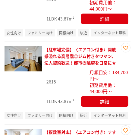
初期費用他：
44,000円～
詳細
1LDK
43.87m²
女性向け
ファミリー向け
同棲向け
駅近
インターネット無料
【駐車場完備】〈エアコン付き〉開放
お気
感溢れる高層階◎ジム付きタワマン、
に入
法人契約歓迎！都市の眺望を日常に★
り登
月額目安：134,700
録
円～
2615
初期費用他：
44,000円～
詳細
1LDK
43.87m²
女性向け
ファミリー向け
同棲向け
駅近
インターネット無料
【複数室対応】〈エアコン付き〉すす