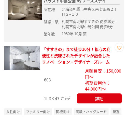
パラスト中島公園 by ノースステイ
北海道札幌市中央区南七条西２丁
所在地
目２−１０
札幌市南北線すすきの 徒歩10分
路線・駅
札幌市南北線中島公園 徒歩6分
1980年 10月 築
築年数
「すすきの」まで徒歩10分！都心の利
お気
便性と洗練されたデザインが融合した
に入
リノベーション・デザイナーズルーム
り登
月額目安：150,000
録
円～
603
初期費用他：
44,000円～
詳細
1LDK
47.71m²
女性向け
ファミリー向け
同棲向け
高級・ハイグレード
駅近