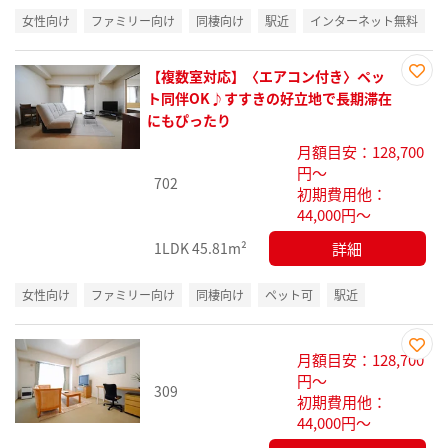
女性向け
ファミリー向け
同棲向け
駅近
インターネット無料
【複数室対応】〈エアコン付き〉ペッ
お気
ト同伴OK♪すすきの好立地で長期滞在
に入
にもぴったり
り登
月額目安：128,700
録
円～
702
初期費用他：
44,000円～
詳細
1LDK
45.81m²
女性向け
ファミリー向け
同棲向け
ペット可
駅近
月額目安：128,700
お気
円～
309
に入
初期費用他：
り登
44,000円～
録