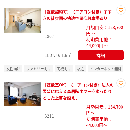
【複数契約可】〈エアコン付き〉すす
お気
きの徒歩圏の快適空間◎駐車場あり
に入
月額目安：128,700
り登
円～
録
1807
初期費用他：
44,000円～
詳細
1LDK
46.13m²
女性向け
ファミリー向け
同棲向け
駅近
インターネット無料
【複数室OK】〈エアコン付き〉法人の
お気
要望に応える高層階タワー◎ゆったり
に入
とした上質な設え♪
り登
月額目安：134,700
録
円～
3211
初期費用他：
44,000円～