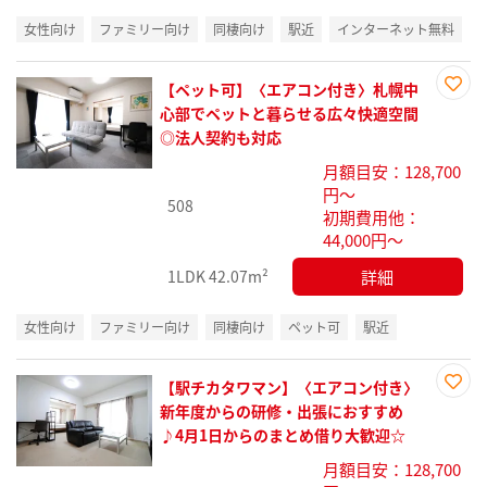
女性向け
ファミリー向け
同棲向け
駅近
インターネット無料
【ペット可】〈エアコン付き〉札幌中
お気
心部でペットと暮らせる広々快適空間
に入
◎法人契約も対応
り登
月額目安：128,700
録
円～
508
初期費用他：
44,000円～
詳細
1LDK
42.07m²
女性向け
ファミリー向け
同棲向け
ペット可
駅近
【駅チカタワマン】〈エアコン付き〉
お気
新年度からの研修・出張におすすめ
に入
♪4月1日からのまとめ借り大歓迎☆
り登
月額目安：128,700
録