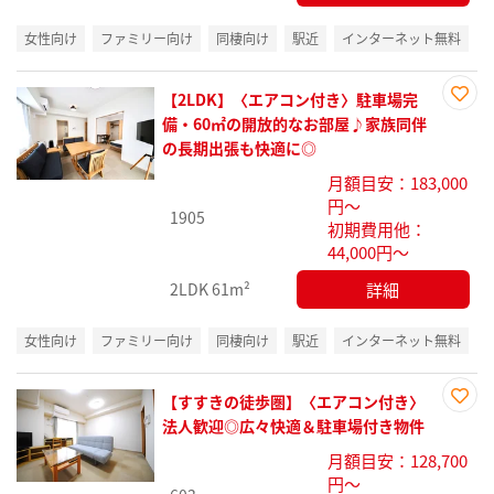
女性向け
ファミリー向け
同棲向け
駅近
インターネット無料
【2LDK】〈エアコン付き〉駐車場完
お気
備・60㎡の開放的なお部屋♪家族同伴
に入
の長期出張も快適に◎
り登
月額目安：183,000
録
円～
1905
初期費用他：
44,000円～
詳細
2LDK
61m²
女性向け
ファミリー向け
同棲向け
駅近
インターネット無料
【すすきの徒歩圏】〈エアコン付き〉
お気
法人歓迎◎広々快適＆駐車場付き物件
に入
月額目安：128,700
り登
円～
録