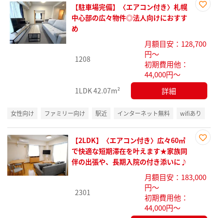
【駐車場完備】〈エアコン付き〉札幌
お気
中心部の広々物件◎法人向けにおすす
に入
め
り登
月額目安：128,700
録
円～
1208
初期費用他：
44,000円～
詳細
1LDK
42.07m²
女性向け
ファミリー向け
駅近
インターネット無料
wifiあり
【2LDK】〈エアコン付き〉広々60㎡
お気
で快適な短期滞在を叶えます★家族同
に入
伴の出張や、長期入院の付き添いに♪
り登
月額目安：183,000
録
円～
2301
初期費用他：
44,000円～