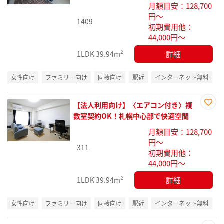
月額目安：128,700
録
円～
1409
初期費用他：
44,000円～
詳細
1LDK
39.94m²
女性向け
ファミリー向け
同棲向け
駅近
インターネット無料
【法人利用向け】〈エアコン付き〉複
お気
数室契約OK！札幌中心部で快適空間
に入
月額目安：128,700
り登
円～
録
311
初期費用他：
44,000円～
詳細
1LDK
39.94m²
女性向け
ファミリー向け
同棲向け
駅近
インターネット無料