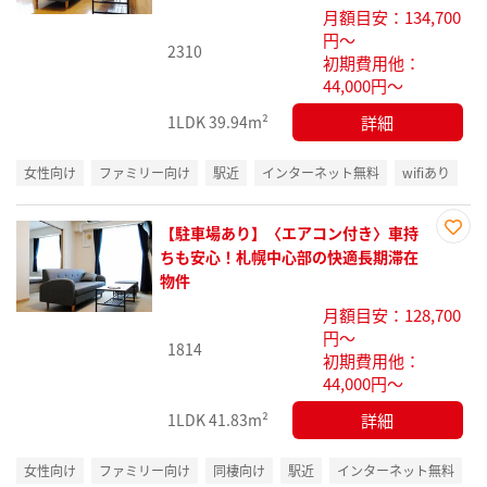
り登
月額目安：134,700
録
円～
2310
初期費用他：
44,000円～
詳細
1LDK
39.94m²
女性向け
ファミリー向け
駅近
インターネット無料
wifiあり
【駐車場あり】〈エアコン付き〉車持
お気
ちも安心！札幌中心部の快適長期滞在
に入
物件
り登
月額目安：128,700
録
円～
1814
初期費用他：
44,000円～
詳細
1LDK
41.83m²
女性向け
ファミリー向け
同棲向け
駅近
インターネット無料