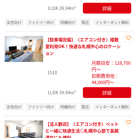
詳細
1LDK
39.94m²
女性向け
ファミリー向け
同棲向け
駅近
インターネット無料
【駐車場完備】〈エアコン付き〉複数
お気
室利用OK！快適な札幌中心のロケーシ
に入
ョン
り登
月額目安：128,700
録
円～
1510
初期費用他：
44,000円～
詳細
1LDK
39.94m²
女性向け
ファミリー向け
同棲向け
駅近
インターネット無料
【法人歓迎】〈エアコン付き〉ペット
お気
と一緒に快適生活◎札幌中心部で長期
に入
滞在にも便利