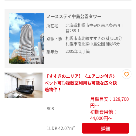
ノースステイ中島公園タワー
北海道札幌市中央区南八条西４丁
所在地
目288-1
札幌市南北線すすきの 徒歩10分
路線・駅
札幌市南北線中島公園 徒歩3分
2005年 1月 築
築年数
【すすきのエリア】〈エアコン付き〉
お気
ペット可◎複数室利用も可能な広々快
に入
適物件！
り登
月額目安：128,700
録
円～
808
初期費用他：
44,000円～
詳細
1LDK
42.07m²