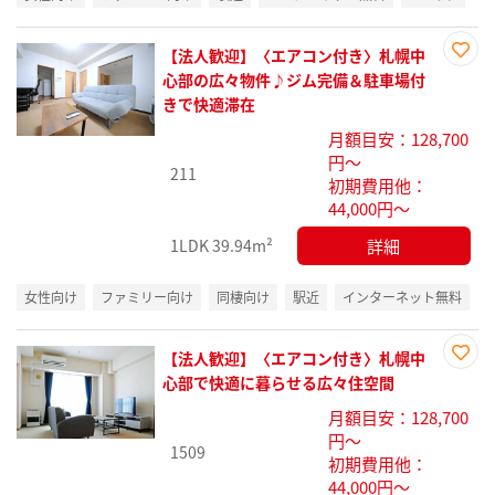
【法人歓迎】〈エアコン付き〉札幌中
お気
心部の広々物件♪ジム完備＆駐車場付
に入
きで快適滞在
り登
月額目安：128,700
録
円～
211
初期費用他：
44,000円～
詳細
1LDK
39.94m²
女性向け
ファミリー向け
同棲向け
駅近
インターネット無料
【法人歓迎】〈エアコン付き〉札幌中
お気
心部で快適に暮らせる広々住空間
に入
月額目安：128,700
り登
円～
録
1509
初期費用他：
44,000円～