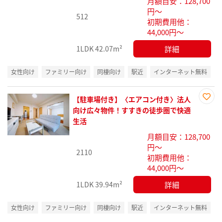
月額目安：128,700
録
円～
512
初期費用他：
44,000円～
詳細
1LDK
42.07m²
女性向け
ファミリー向け
同棲向け
駅近
インターネット無料
【駐車場付き】〈エアコン付き〉法人
お気
向け広々物件！すすきの徒歩圏で快適
に入
生活
り登
月額目安：128,700
録
円～
2110
初期費用他：
44,000円～
詳細
1LDK
39.94m²
女性向け
ファミリー向け
同棲向け
駅近
インターネット無料