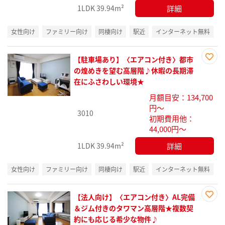
詳細
1LDK
39.94m²
女性向け
ファミリー向け
同棲向け
駅近
インターネット無料
【駐車場あり】〈エアコン付き〉都市
お気
の煌めきを望む高層階♪休暇の長期滞
に入
在にふさわしい環境★
り登
月額目安：134,700
録
円～
3010
初期費用他：
44,000円～
詳細
1LDK
39.94m²
女性向け
ファミリー向け
同棲向け
駅近
インターネット無料
【法人向け】〈エアコン付き〉AL完備
お気
＆ジム付きのタワマン高層階★複数契
に入
約にも応じる希少な物件♪