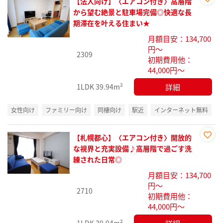
【法人向け】〈エアコン付き〉高層階
お気
から望む絶景と駐車場完備◎快適な長
に入
期滞在を叶える住まい★
り登
月額目安：134,700
録
円～
2309
初期費用他：
44,000円～
詳細
1LDK
39.94m²
女性向け
ファミリー向け
同棲向け
駅近
インターネット無料
【札幌都心】〈エアコン付き〉開放的
お気
な視界と充実設備♪高層階で過ごす洗
に入
練された日常◎
り登
月額目安：134,700
録
円～
2710
初期費用他：
44,000円～