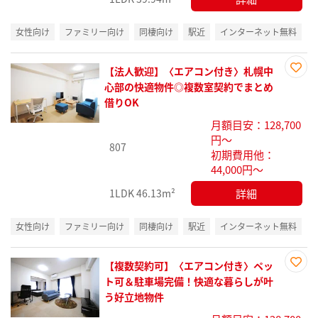
女性向け
ファミリー向け
同棲向け
駅近
インターネット無料
【法人歓迎】〈エアコン付き〉札幌中
お気
心部の快適物件◎複数室契約でまとめ
に入
借りOK
り登
月額目安：128,700
録
円～
807
初期費用他：
44,000円～
詳細
1LDK
46.13m²
女性向け
ファミリー向け
同棲向け
駅近
インターネット無料
【複数契約可】〈エアコン付き〉ペッ
お気
ト可＆駐車場完備！快適な暮らしが叶
に入
う好立地物件
り登