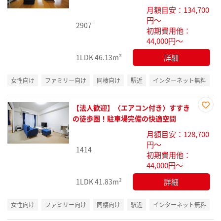
り登
月額目安：134,700
録
円～
2907
初期費用他：
44,000円～
詳細
1LDK
46.13m²
女性向け
ファミリー向け
同棲向け
駅近
インターネット無料
【法人歓迎】〈エアコン付き〉すすき
お気
の徒歩圏！駐車場完備の快適空間
に入
月額目安：128,700
り登
円～
録
1414
初期費用他：
44,000円～
詳細
1LDK
41.83m²
女性向け
ファミリー向け
同棲向け
駅近
インターネット無料