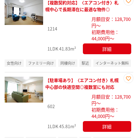
【複数契約対応】〈エアコン付き〉札
お気
幌中心で長期滞在に最適な物件◎
に入
月額目安：128,700
り登
円～
録
1214
初期費用他：
44,000円～
詳細
1LDK
41.83m²
女性向け
ファミリー向け
同棲向け
駅近
インターネット無料
【駐車場あり】〈エアコン付き〉札幌
お気
中心部の快適空間◎複数室にも対応
に入
月額目安：128,700
り登
円～
録
602
初期費用他：
44,000円～
詳細
1LDK
45.81m²