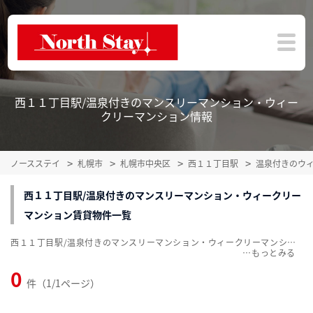
西１１丁目駅/温泉付きのマンスリーマンション・ウィー
クリーマンション情報
ノースステイ
札幌市
札幌市中央区
西１１丁目駅
温泉付きのウ
西１１丁目駅/温泉付きのマンスリーマンション・ウィークリー
マンション賃貸物件一覧
西１１丁目駅/温泉付きのマンスリーマンション・ウィークリーマンション賃貸物件一覧を掲載中。敷金・礼金無料、家具・家電付をご紹介。こだわり条件での絞込みも簡単！
…
0
件（1/1ページ）