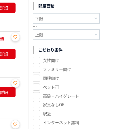
に入
部屋面積
詳細
り登
録
～
環境
お気
こだわり条件
に入
詳細
り登
女性向け
録
ファミリー向け
同棲向け
ペット可
お気
詳細
高級・ハイグレード
に入
り登
家具なしOK
録
駅近
インターネット無料