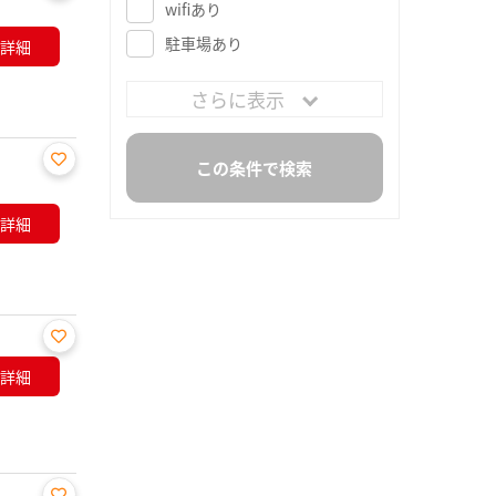
wifiあり
お気
に入
駐車場あり
詳細
り登
録
さらに表示
お気
に入
詳細
り登
録
お気
詳細
に入
り登
録