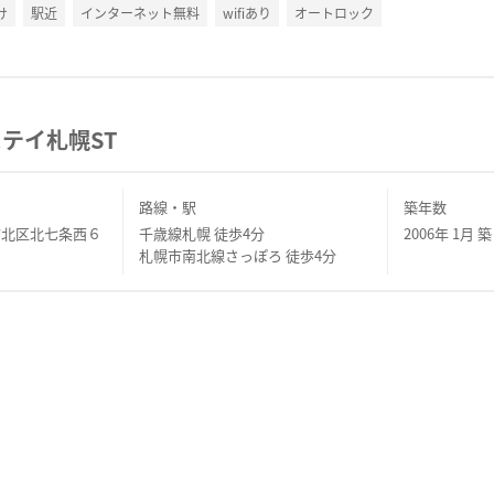
け
駅近
インターネット無料
wifiあり
オートロック
テイ札幌ST
路線・駅
築年数
市北区北七条西６
千歳線札幌 徒歩4分
2006年 1月 築
１
札幌市南北線さっぽろ 徒歩4分