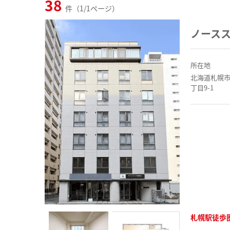
38
件（1/1ページ）
ノース
所在地
北海道札幌
丁目9-1
札幌駅徒歩