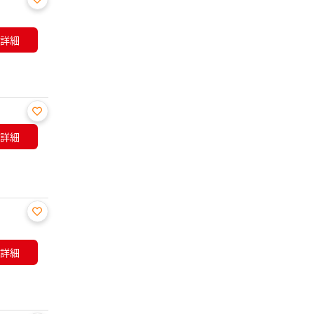
お気
に入
詳細
り登
録
お気
詳細
に入
り登
録
お気
に入
詳細
り登
録