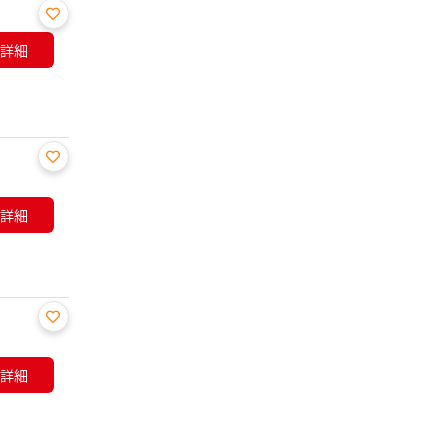
お気
詳細
に入
り登
録
お気
に入
詳細
り登
録
お気
に入
詳細
り登
録