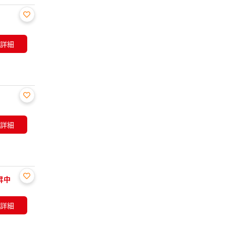
お気
に入
詳細
り登
録
お気
に入
詳細
り登
録
昇中
お気
に入
詳細
り登
録