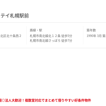
ステイ札幌駅前
路線・駅
築年数
市北区北十条西２
札幌市南北線北１２条 徒歩5分
1990年 3月 築
札幌市南北線さっぽろ 徒歩7分
圏◎法人大歓迎！複数室対応でまとめて借りやすい好条件物件