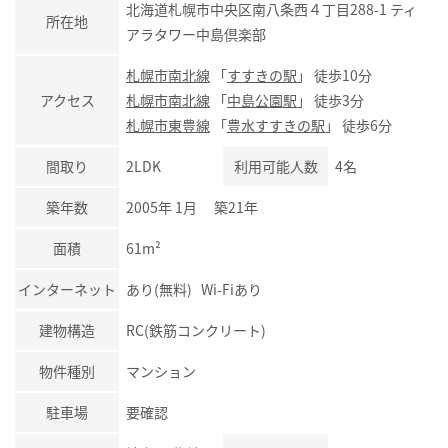
北海道札幌市中央区南八条西４丁目288-1 ティ
所在地
アラタワー中島倶楽部
札幌市南北線
「
すすきの駅
」 徒歩10分
アクセス
札幌市南北線
「
中島公園駅
」 徒歩3分
札幌市東豊線
「
豊水すすきの駅
」 徒歩6分
間取り
2LDK
利用可能人数
4名
築年数
2005年 1月 築21年
面積
61m²
インターネット
あり(無料) Wi-Fiあり
建物構造
RC(鉄筋コンクリート)
物件種別
マンション
駐車場
要確認