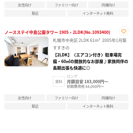
女性向け
ファミリー向け
同棲向け
駅近
インターネット無料
ノースステイ中島公園タワー 1905・2LDK(No.1093400)
お気
札幌市中央区
2LDK
61m²
2005年1月築
に入
り登
すすきの
録
【2LDK】〈エアコン付き〉駐車場完
備・60㎡の開放的なお部屋♪家族同伴の
長期出張も快適に◎
ロング
月額目安 183,000円～
賃料
初期費用他 44,000円～
女性向け
ファミリー向け
同棲向け
駅近
インターネット無料