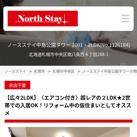
ノースステイ中島公園タワー 2001・2LDK(No.1126184)
北海道札幌市中央区南八条西４丁目288-1
ノースステイ
札幌市
札幌市中央区
ノースステイ中島公園タワーの
来店不要
【広々2LDK】〈エアコン付き〉超レアの２LDK★2世
帯での入居OK！リフォーム中の仮住まいとしてオスス
メ