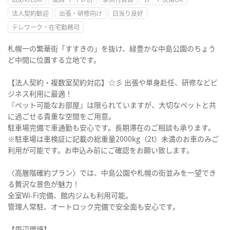
法人契約歓迎
出張・研修向け
日当り良好
テレワーク・在宅勤務可
札幌一の繁華街「すすきの」を抜け、緑豊かな中島公園のちょう
ど中間に位置する立地です。
【法人契約・複数室契約対応】☆彡 出張や単身赴任、研修などビ
ジネス利用に最適！
『ペット可能なお部屋』は限られていますが、大切なペットと共
に過ごせる貴重な空間をご用意。
駐車場完備で車通勤も安心です。長期滞在のご相談も承ります。
※駐車場は車検証に記載の総重量2000kg（2t）未満のお車のみご
利用が可能です。お申込み前にご確認をお願い致します。
〈高層階確約プラン〉では、中島公園や札幌の街並みを一望でき
る贅沢な景色が魅力！
全室Wi-Fi完備、館内ジムも利用可能。
管理人常駐、オートロック完備で安全面も安心です。
【周辺環境】