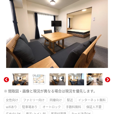
※ 間取図・画像と現況が異なる場合は現況を優先します。
女性向け
ファミリー向け
同棲向け
駅近
インターネット無料
wifiあり
駐車場あり
オートロック
手数料無料
保証人不要
広めのLDK
風呂･トイレ別
家具付賃貸
カード決済OK