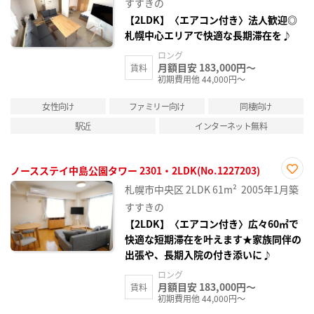
り登
すすきの
録
【2LDK】〈エアコン付き〉法人歓迎◎
札幌中心エリアで快適な長期滞在を♪
ロング
月額目安 183,000円～
賃料
初期費用他 44,000円～
女性向け
ファミリー向け
同棲向け
駅近
インターネット無料
ノースステイ中島公園タワー 2301・2LDK(No.1227203)
お気
札幌市中央区
2LDK
61m²
2005年1月築
に入
り登
すすきの
録
【2LDK】〈エアコン付き〉広々60㎡で
快適な短期滞在を叶えます★家族同伴の
出張や、長期入院の付き添いに♪
ロング
月額目安 183,000円～
賃料
初期費用他 44,000円～