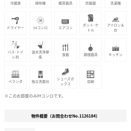
冷蔵庫
掃除機
暖房器具
炊飯器
洗濯機
ポット･ケ
アイロン＆
ドライヤー
IHコンロ
エアコン
トル
台
バス･トイ
温水洗浄便
食器
調理器具
キッチン
レ別
座
シューズボ
ベランダ
独立洗面台
収納
ックス
※このお部屋のみIHコンロです。
物件概要（お問合わせNo.1126184）