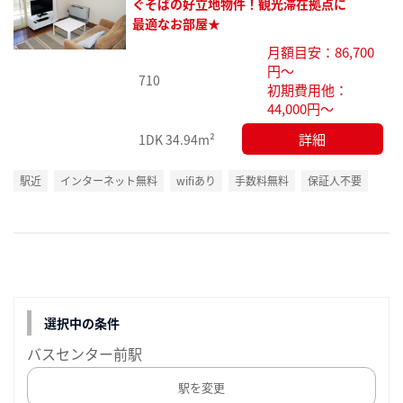
お気
ぐそばの好立地物件！観光滞在拠点に
に入
最適なお部屋★
り登
月額目安：86,700
録
円～
710
初期費用他：
44,000円～
詳細
1DK
34.94m²
駅近
インターネット無料
wifiあり
手数料無料
保証人不要
選択中の条件
バスセンター前駅
駅を変更