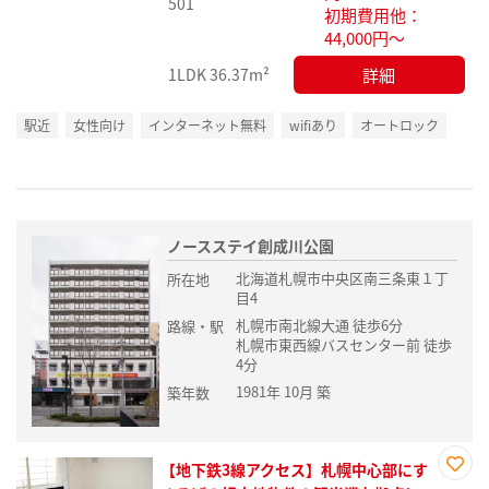
501
初期費用他：
44,000円～
詳細
1LDK
36.37m²
駅近
女性向け
インターネット無料
wifiあり
オートロック
ノースステイ創成川公園
北海道札幌市中央区南三条東１丁
所在地
目4
札幌市南北線大通 徒歩6分
路線・駅
札幌市東西線バスセンター前 徒歩
4分
1981年 10月 築
築年数
【地下鉄3線アクセス】札幌中心部にす