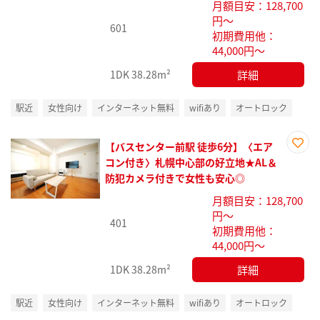
月額目安：128,700
円～
601
初期費用他：
44,000円～
詳細
1DK
38.28m²
駅近
女性向け
インターネット無料
wifiあり
オートロック
【バスセンター前駅 徒歩6分】〈エア
お気
コン付き〉札幌中心部の好立地★AL＆
に入
防犯カメラ付きで女性も安心◎
り登
月額目安：128,700
録
円～
401
初期費用他：
44,000円～
詳細
1DK
38.28m²
駅近
女性向け
インターネット無料
wifiあり
オートロック