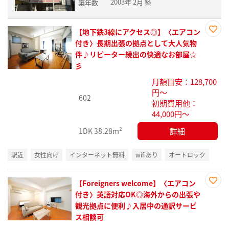
2003年 2月 築
築年数
【地下鉄3線にアクセス◎】〈エアコン
お気
付き〉長期出張の拠点として大人気物
に入
件♪リピーター続出の快適なお部屋☆
り登
彡
録
月額目安：128,700
円～
602
初期費用他：
44,000円～
詳細
1DK
38.28m²
駅近
女性向け
インターネット無料
wifiあり
オートロック
【Foreigners welcome】〈エアコン
お気
付き〉英語対応OK◎海外からの出張や
に入
観光拠点に便利♪入居中の通訳サービ
り登
ス相談可
録