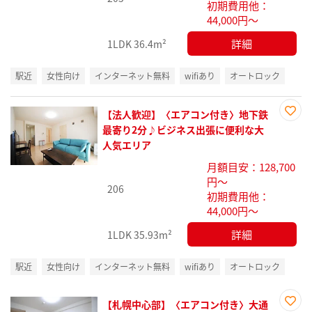
初期費用他：
44,000円～
詳細
1LDK
36.4m²
駅近
女性向け
インターネット無料
wifiあり
オートロック
【法人歓迎】〈エアコン付き〉地下鉄
お気
最寄り2分♪ビジネス出張に便利な大
に入
人気エリア
り登
月額目安：128,700
録
円～
206
初期費用他：
44,000円～
詳細
1LDK
35.93m²
駅近
女性向け
インターネット無料
wifiあり
オートロック
【札幌中心部】〈エアコン付き〉大通