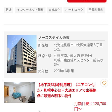
駅近
インターネット無料
wifiあり
オートロック
手数料無料
ノースステイ大通東
北海道札幌市中央区大通東３丁目
所在地
1-22
札幌市南北線大通 徒歩6分
路線・駅
札幌市東西線バスセンター前 徒歩
3分
2005年 3月 築
築年数
【地下鉄3路線利用可】〈エアコン付
お気
き〉札幌中心部・大通エリアで出張拠
に入
点に最適の明るい物件
り登
月額目安：128,700
録
円～
205