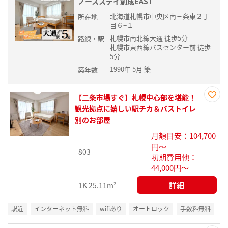
ノースステイ創成EAST
北海道札幌市中央区南三条東２丁
所在地
目６−１
札幌市南北線大通 徒歩5分
路線・駅
札幌市東西線バスセンター前 徒歩
5分
1990年 5月 築
築年数
【二条市場すぐ】札幌中心部を堪能！
お気
観光拠点に嬉しい駅チカ＆バストイレ
に入
別のお部屋
り登
月額目安：104,700
録
円～
803
初期費用他：
44,000円～
詳細
1K
25.11m²
駅近
インターネット無料
wifiあり
オートロック
手数料無料