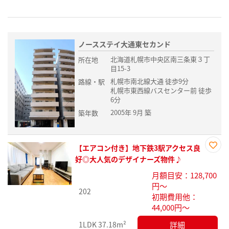
ノースステイ大通東セカンド
北海道札幌市中央区南三条東３丁
所在地
目15-3
札幌市南北線大通 徒歩9分
路線・駅
札幌市東西線バスセンター前 徒歩
6分
2005年 9月 築
築年数
【エアコン付き】地下鉄3駅アクセス良
お気
好◎大人気のデザイナーズ物件♪
に入
月額目安：128,700
り登
円～
録
202
初期費用他：
44,000円～
詳細
1LDK
37.18m²