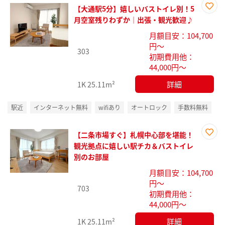
【大通駅5分】嬉しいバストイレ別！5
お気
月空室残りわずか｜出張・観光歓迎♪
に入
月額目安：104,700
り登
円～
録
303
初期費用他：
44,000円～
詳細
1K
25.11m²
駅近
インターネット無料
wifiあり
オートロック
手数料無料
【二条市場すぐ】札幌中心部を堪能！
お気
観光拠点に嬉しい駅チカ＆バストイレ
に入
別のお部屋
り登
月額目安：104,700
録
円～
703
初期費用他：
44,000円～
詳細
1K
25.11m²