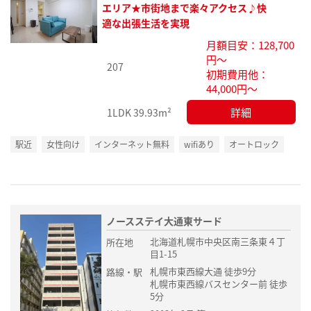
お気
エリア★市街地まで楽々アクセス♪快
に入
適な出張生活を実現
り登
月額目安：128,700
録
円～
207
初期費用他：
44,000円～
詳細
1LDK
39.93m²
駅近
女性向け
インターネット無料
wifiあり
オートロック
ノースステイ大通東サード
北海道札幌市中央区南三条東４丁
所在地
目1-15
札幌市東西線大通 徒歩9分
路線・駅
札幌市東西線バスセンター前 徒歩
5分