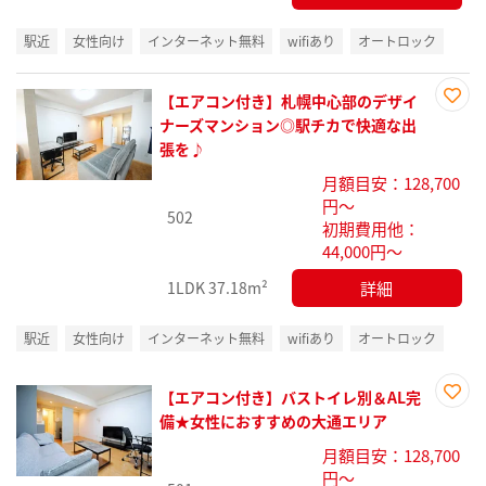
駅近
女性向け
インターネット無料
wifiあり
オートロック
【エアコン付き】札幌中心部のデザイ
お気
ナーズマンション◎駅チカで快適な出
に入
張を♪
り登
月額目安：128,700
録
円～
502
初期費用他：
44,000円～
詳細
1LDK
37.18m²
駅近
女性向け
インターネット無料
wifiあり
オートロック
【エアコン付き】バストイレ別＆AL完
お気
備★女性におすすめの大通エリア
に入
月額目安：128,700
り登
円～
録