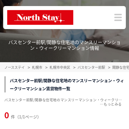
バスセンター前駅/閑静な住宅地のマンスリーマンショ
ン・ウィークリーマンション情報
ノースステイ
札幌市
札幌市中央区
バスセンター前駅
閑静な住
バスセンター前駅/閑静な住宅地のマンスリーマンション・ウィ
ークリーマンション賃貸物件一覧
バスセンター前駅/閑静な住宅地のマンスリーマンション・ウィークリーマンション賃貸物件一覧を掲載中。敷金・礼金無料、家具・家電付をご紹介。こだわり条件での絞込みも簡単！
…
0
件（1/1ページ）