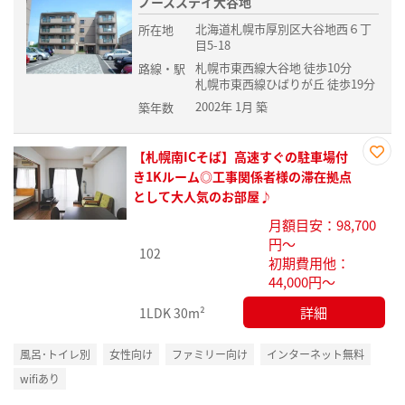
ノースステイ大谷地
北海道札幌市厚別区大谷地西６丁
所在地
目5-18
札幌市東西線大谷地 徒歩10分
路線・駅
札幌市東西線ひばりが丘 徒歩19分
2002年 1月 築
築年数
【札幌南ICそば】高速すぐの駐車場付
お気
き1Kルーム◎工事関係者様の滞在拠点
に入
として大人気のお部屋♪
り登
月額目安：98,700
録
円～
102
初期費用他：
44,000円～
詳細
1LDK
30m²
風呂･トイレ別
女性向け
ファミリー向け
インターネット無料
wifiあり