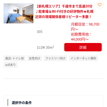
【新札幌エリア】千歳市まで高速20分
お気
♪駐車場＆Wi-Fi付きの好評物件★札幌
に入
近郊の現場関係者様リピーター多数！
り登
月額目安：98,700
録
円～
305
初期費用他：
44,000円～
詳細
1LDK
30m²
風呂･トイレ別
女性向け
ファミリー向け
インターネット無料
wifiあり
選択中の条件