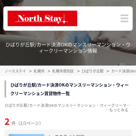
ひばりが丘駅/カード決済OKのマンスリーマンション・ウ
ィークリーマンション情報
ノースステイ
札幌市
札幌市厚別区
ひばりが丘駅
カード決済O
ひばりが丘駅/カード決済OKのマンスリーマンション・ウィー
クリーマンション賃貸物件一覧
ひばりが丘駅/カード決済OKのマンスリーマンション・ウィークリーマンション賃貸物件一覧を掲載中。敷金・礼金無料、家具・家電付をご紹介。こだわり条件での絞込みも簡単！
…
2
件（1/1ページ）