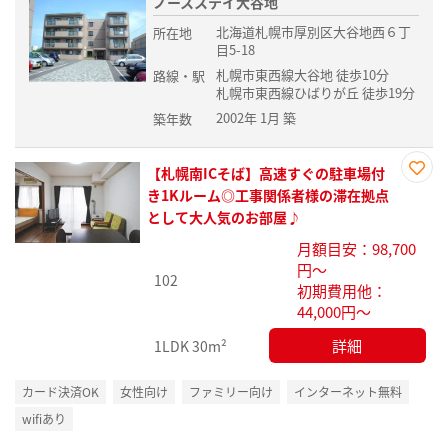
ノースステイ大谷地
北海道札幌市厚別区大谷地西６丁
所在地
目5-18
札幌市東西線大谷地 徒歩10分
路線・駅
札幌市東西線ひばりが丘 徒歩19分
2002年 1月 築
築年数
【札幌南ICそば】高速すぐの駐車場付
お気
き1Kルーム◎工事関係者様の滞在拠点
に入
として大人気のお部屋♪
り登
月額目安：98,700
録
円～
102
初期費用他：
44,000円～
詳細
1LDK
30m²
カード決済OK
女性向け
ファミリー向け
インターネット無料
wifiあり