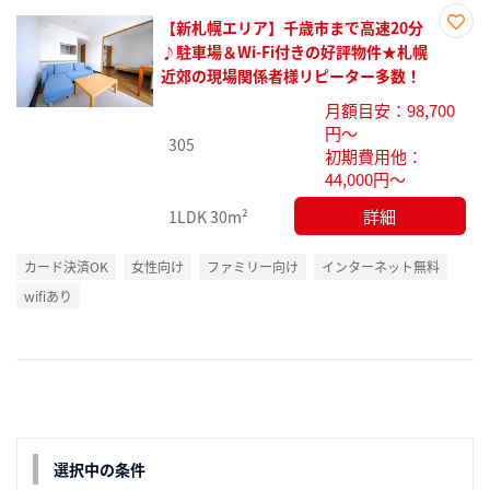
【新札幌エリア】千歳市まで高速20分
お気
♪駐車場＆Wi-Fi付きの好評物件★札幌
に入
近郊の現場関係者様リピーター多数！
り登
月額目安：98,700
録
円～
305
初期費用他：
44,000円～
詳細
1LDK
30m²
カード決済OK
女性向け
ファミリー向け
インターネット無料
wifiあり
選択中の条件