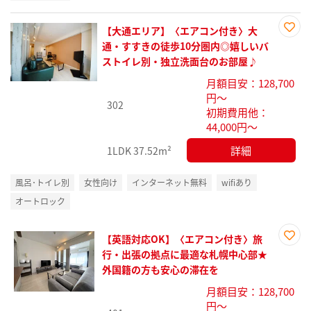
【大通エリア】〈エアコン付き〉大
お気
通・すすきの徒歩10分圏内◎嬉しいバ
に入
ストイレ別・独立洗面台のお部屋♪
り登
月額目安：128,700
録
円～
302
初期費用他：
44,000円～
詳細
1LDK
37.52m²
風呂･トイレ別
女性向け
インターネット無料
wifiあり
オートロック
【英語対応OK】〈エアコン付き〉旅
お気
行・出張の拠点に最適な札幌中心部★
に入
外国籍の方も安心の滞在を
り登
月額目安：128,700
録
円～