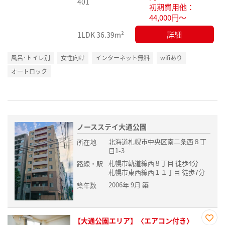
401
初期費用他：
44,000円～
詳細
1LDK
36.39m²
風呂･トイレ別
女性向け
インターネット無料
wifiあり
オートロック
ノースステイ大通公園
北海道札幌市中央区南二条西８丁
所在地
目1-3
札幌市軌道線西８丁目 徒歩4分
路線・駅
札幌市東西線西１１丁目 徒歩7分
2006年 9月 築
築年数
【大通公園エリア】〈エアコン付き〉