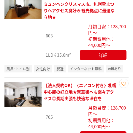
お気
ミュンヘンクリスマス市。札幌雪まつ
に入
りへアクセス良好⛄ 観光拠点に最適な
り登
立地★
録
月額目安：128,700
円～
603
初期費用他：
44,000円～
詳細
1LDK
35.6m²
風呂･トイレ別
女性向け
駅近
インターネット無料
wifiあり
【法人契約OK】〈エアコン付き〉札幌
お気
中心部の好立地★繫華街へも楽々アク
に入
セス◎長期出張も快適な滞在を
り登
月額目安：128,700
録
円～
705
初期費用他：
44,000円～