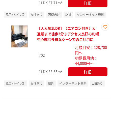
詳細
1LDK
37.71m²
風呂･トイレ別
女性向け
同棲向け
駅近
インターネット無料
【大人気1LDK】〈エアコン付き〉大
お気
通駅まで徒歩3分♪アクセス良好の札幌
に入
中心部◎多様なシーンでのご利用に
り登
月額目安：128,700
録
円～
702
初期費用他：
44,000円～
詳細
1LDK
33.65m²
風呂･トイレ別
女性向け
駅近
インターネット無料
wifiあり