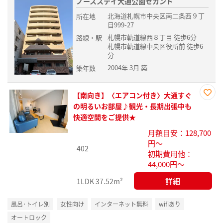
ノースステイ大通公園セカンド
北海道札幌市中央区南二条西９丁
所在地
目999-27
札幌市軌道線西８丁目 徒歩6分
路線・駅
札幌市軌道線中央区役所前 徒歩6
分
2004年 3月 築
築年数
【南向き】〈エアコン付き〉大通すぐ
お気
の明るいお部屋♪観光・長期出張中も
に入
快適空間をご提供★
り登
月額目安：128,700
録
円～
402
初期費用他：
44,000円～
詳細
1LDK
37.52m²
風呂･トイレ別
女性向け
インターネット無料
wifiあり
オートロック