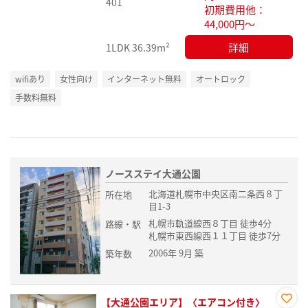
401
初期費用他：
44,000円～
詳細
1LDK
36.39m²
wifiあり
女性向け
インターネット無料
オートロック
手数料無料
ノースステイ大通公園
北海道札幌市中央区南二条西８丁
所在地
目1-3
札幌市軌道線西８丁目 徒歩4分
路線・駅
札幌市東西線西１１丁目 徒歩7分
2006年 9月 築
築年数
【大通公園エリア】〈エアコン付き〉