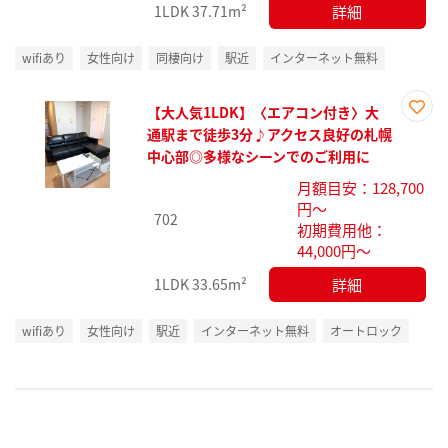
詳細
1LDK
37.71m²
wifiあり
女性向け
同棲向け
駅近
インターネット無料
【大人気1LDK】〈エアコン付き〉大
お気
通駅まで徒歩3分♪アクセス良好の札幌
に入
中心部◎多様なシーンでのご利用に
り登
月額目安：128,700
録
円～
702
初期費用他：
44,000円～
詳細
1LDK
33.65m²
wifiあり
女性向け
駅近
インターネット無料
オートロック