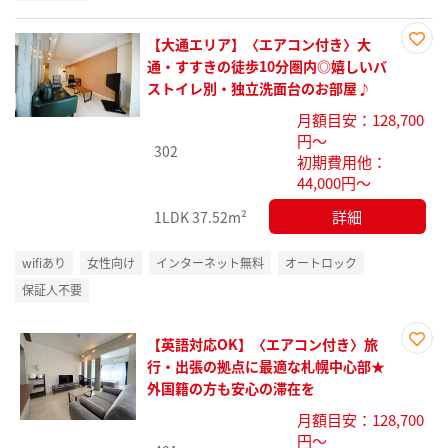
【大通エリア】〈エアコン付き〉大
お気
通・すすきの徒歩10分圏内◎嬉しいバ
に入
ストイレ別・独立洗面台のお部屋♪
り登
月額目安：128,700
録
円～
302
初期費用他：
44,000円～
詳細
1LDK
37.52m²
wifiあり
女性向け
インターネット無料
オートロック
保証人不要
【英語対応OK】〈エアコン付き〉旅
お気
行・出張の拠点に最適な札幌中心部★
に入
外国籍の方も安心の滞在を
り登
月額目安：128,700
録
円～