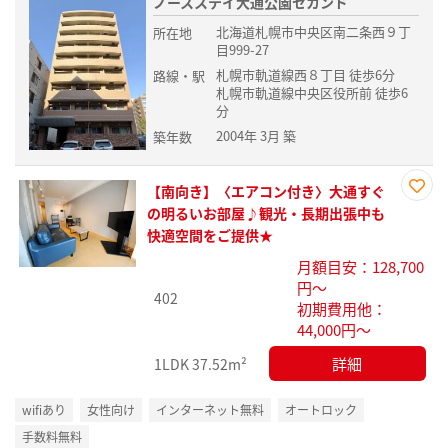
ノースステイ大通公園セカンド
北海道札幌市中央区南二条西９丁
所在地
目999-27
札幌市軌道線西８丁目 徒歩6分
路線・駅
札幌市軌道線中央区役所前 徒歩6
分
2004年 3月 築
築年数
【南向き】〈エアコン付き〉大通すぐ
お気
の明るいお部屋♪観光・長期出張中も
に入
快適空間をご提供★
り登
月額目安：128,700
録
円～
402
初期費用他：
44,000円～
詳細
1LDK
37.52m²
wifiあり
女性向け
インターネット無料
オートロック
手数料無料