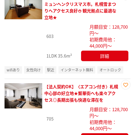
お気
ミュンヘンクリスマス市。札幌雪まつ
に入
りへアクセス良好⛄ 観光拠点に最適な
り登
立地★
録
月額目安：128,700
円～
603
初期費用他：
44,000円～
詳細
1LDK
35.6m²
wifiあり
女性向け
駅近
インターネット無料
オートロック
【法人契約OK】〈エアコン付き〉札幌
お気
中心部の好立地★繫華街へも楽々アク
に入
セス◎長期出張も快適な滞在を
り登
月額目安：128,700
録
円～
705
初期費用他：
44,000円～