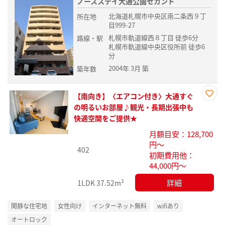
ノースステイ大通公園セカンド
北海道札幌市中央区南二条西９丁
所在地
目999-27
札幌市軌道線西８丁目 徒歩6分
路線・駅
札幌市軌道線中央区役所前 徒歩6
分
2004年 3月 築
築年数
【南向き】〈エアコン付き〉大通すぐ
お気
の明るいお部屋♪観光・長期出張中も
に入
快適空間をご提供★
り登
月額目安：128,700
録
円～
402
初期費用他：
44,000円～
詳細
1LDK
37.52m²
閑静な住宅地
女性向け
インターネット無料
wifiあり
オートロック