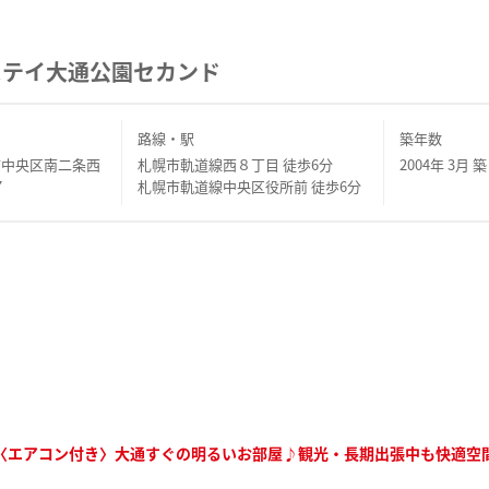
ステイ大通公園セカンド
路線・駅
築年数
市中央区南二条西
札幌市軌道線西８丁目 徒歩6分
2004年 3月 築
7
札幌市軌道線中央区役所前 徒歩6分
〈エアコン付き〉大通すぐの明るいお部屋♪観光・長期出張中も快適空