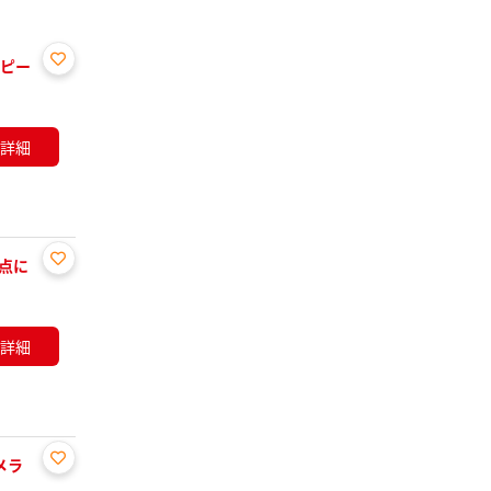
リピー
お気
に入
り登
詳細
録
拠点に
お気
に入
り登
詳細
録
メラ
お気