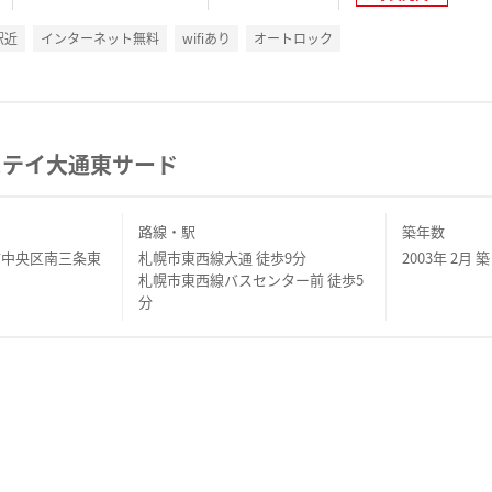
駅近
インターネット無料
wifiあり
オートロック
ステイ大通東サード
路線・駅
築年数
市中央区南三条東
札幌市東西線大通 徒歩9分
2003年 2月 築
札幌市東西線バスセンター前 徒歩5
分