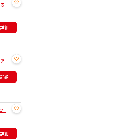
適の
お気
に入
り登
詳細
録
リア
お気
に入
詳細
り登
録
張生
お気
に入
り登
詳細
録