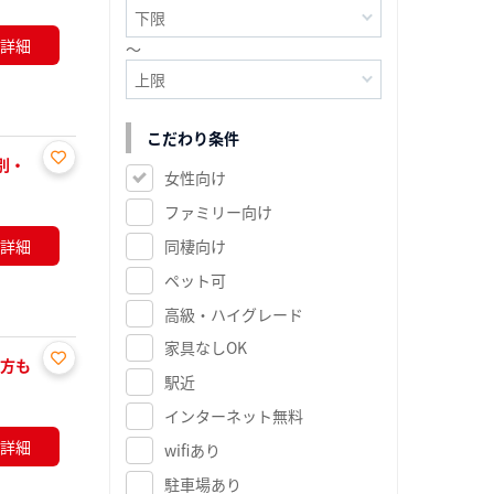
に入
り登
詳細
～
録
こだわり条件
別・
女性向け
お気
に入
ファミリー向け
り登
詳細
同棲向け
録
ペット可
高級・ハイグレード
家具なしOK
の方も
駅近
お気
に入
インターネット無料
り登
詳細
wifiあり
録
駐車場あり