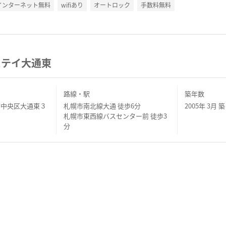
インターネット無料
wifiあり
オートロック
手数料無料
ステイ大通東
路線・駅
築年数
市中央区大通東３
札幌市南北線大通 徒歩6分
2005年 3月 築
札幌市東西線バスセンター前 徒歩3
分