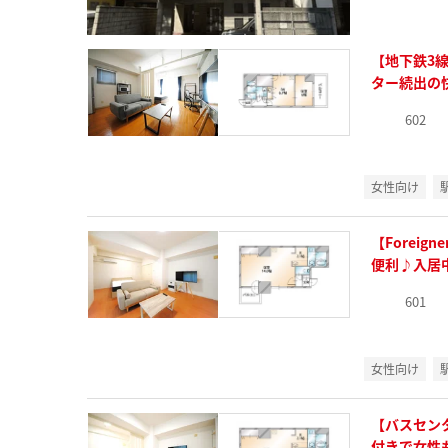
【地下鉄3
ター続出の
602
女性向け
【Forei
便利♪入居
601
女性向け
【バスセン
付きで女性