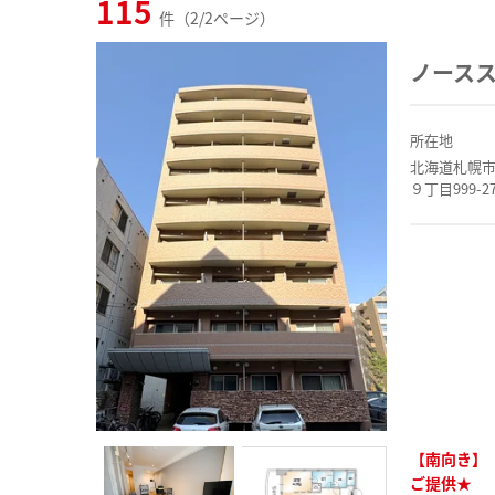
115
件（2/2ページ）
ノース
所在地
北海道札幌
９丁目999-2
【南向き】
ご提供★