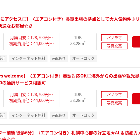
線にアクセス◎】〈エアコン付き〉長期出張の拠点として大人気物件♪
快適なお部屋☆彡
月額目安：128,700円～
1DK
パノラマ
初期費用他：44,000円～
38.28m²
写真充実
駅近
インターネット無料
wifiあり
オートロック
gners welcome】〈エアコン付き〉英語対応OK◎海外からの出張や観光
中の通訳サービス相談可
月額目安：128,700円～
1DK
パノラマ
初期費用他：44,000円～
38.28m²
写真充実
駅近
インターネット無料
wifiあり
オートロック
ター前駅 徒歩6分】〈エアコン付き〉札幌中心部の好立地★AL＆防犯カ
も安心◎