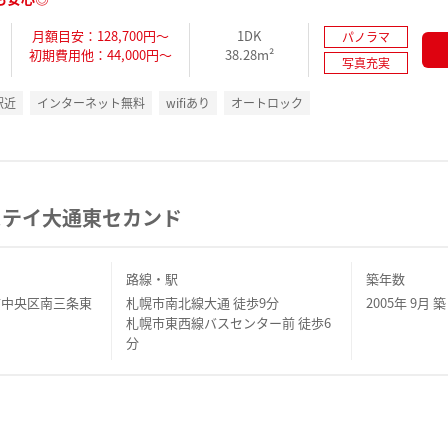
月額目安：128,700円～
1DK
パノラマ
初期費用他：44,000円～
38.28m²
写真充実
駅近
インターネット無料
wifiあり
オートロック
ステイ大通東セカンド
路線・駅
築年数
市中央区南三条東
札幌市南北線大通 徒歩9分
2005年 9月 築
札幌市東西線バスセンター前 徒歩6
分