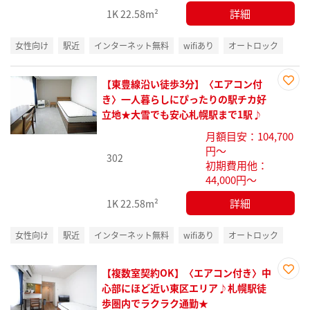
詳細
1K
22.58m²
女性向け
駅近
インターネット無料
wifiあり
オートロック
【東豊線沿い徒歩3分】〈エアコン付
お気
き〉一人暮らしにぴったりの駅チカ好
に入
立地★大雪でも安心札幌駅まで1駅♪
り登
月額目安：104,700
録
円～
302
初期費用他：
44,000円～
詳細
1K
22.58m²
女性向け
駅近
インターネット無料
wifiあり
オートロック
【複数室契約OK】〈エアコン付き〉中
お気
心部にほど近い東区エリア♪札幌駅徒
に入
歩圏内でラクラク通勤★