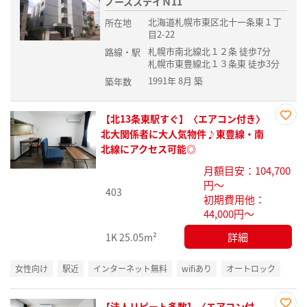
ノースステイＮ11
北海道札幌市東区北十一条東１丁
所在地
目2-22
札幌市南北線北１２条 徒歩7分
路線・駅
札幌市東豊線北１３条東 徒歩3分
1991年 8月 築
築年数
【北13条東駅すぐ】〈エアコン付き〉
お気
北大関係者に大人気物件♪東豊線・南
に入
北線にアクセス可能◎
り登
月額目安：104,700
録
円～
403
初期費用他：
44,000円～
詳細
1K
25.05m²
女性向け
駅近
インターネット無料
wifiあり
オートロック
【法人リピート多数】〈エアコン付