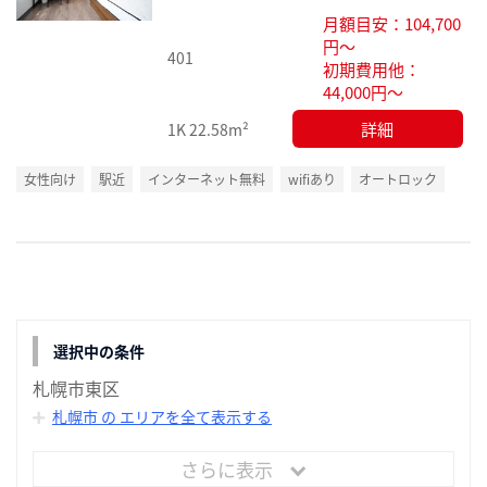
り登
月額目安：104,700
録
円～
401
初期費用他：
44,000円～
詳細
1K
22.58m²
女性向け
駅近
インターネット無料
wifiあり
オートロック
選択中の条件
札幌市東区
札幌市 の エリアを全て表示する
さらに表示