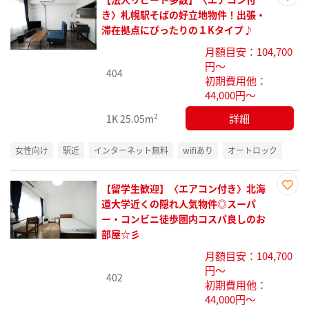
お気
き〉札幌駅そばの好立地物件！出張・
に入
滞在拠点にぴったりの１Kタイプ♪
り登
月額目安：104,700
録
円～
404
初期費用他：
44,000円～
詳細
1K
25.05m²
女性向け
駅近
インターネット無料
wifiあり
オートロック
【留学生歓迎】〈エアコン付き〉北海
お気
道大学近くの隠れ人気物件◎スーパ
に入
ー・コンビニ徒歩圏内コスパ良しのお
り登
部屋☆彡
録
月額目安：104,700
円～
402
初期費用他：
44,000円～