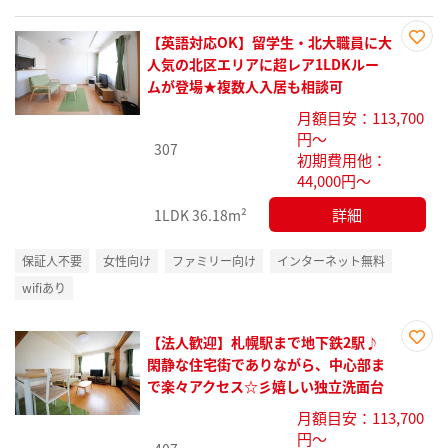
【英語対応OK】留学生・北大職員に大
お気
人気の北区エリアに超レア1LDKルー
に入
ムが登場★複数人入居も相談可
り登
月額目安：113,700
録
円～
307
初期費用他：
44,000円～
詳細
1LDK
36.18m²
保証人不要
女性向け
ファミリー向け
インターネット無料
wifiあり
【法人歓迎】札幌駅まで地下鉄2駅♪
お気
閑静な住宅街でありながら、中心部ま
に入
で楽々アクセス☆彡嬉しい独立洗面台
り登
月額目安：113,700
録
円～