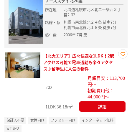
ノースステイ北20条
北海道札幌市北区北二十条西３丁
所在地
目2-32
札幌市南北線北２４条 徒歩7分
路線・駅
札幌市南北線北１８条 徒歩7分
2006年 7月 築
築年数
【北大エリア】広々快適な1LDK！2駅
お気
アクセス可能で電車通勤も楽々アクセ
に入
ス♪留学生に人気の物件
り登
月額目安：113,700
録
円～
202
初期費用他：
44,000円～
詳細
1LDK
36.18m²
保証人不要
女性向け
ファミリー向け
インターネット無料
wifiあり