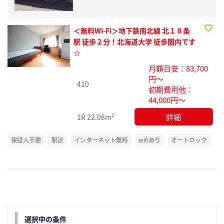
＜無料Wi-Fi＞地下鉄南北線 北１８条
お気
駅 徒歩２分！北海道大学 徒歩圏内です
に入
☆
り登
月額目安：83,700
録
円～
410
初期費用他：
44,000円～
詳細
1R
22.08m²
保証人不要
駅近
インターネット無料
wifiあり
オートロック
選択中の条件