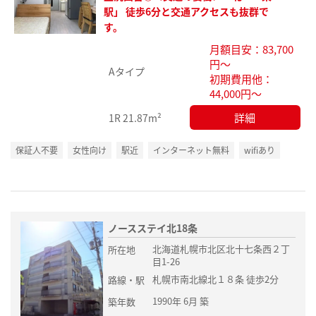
に入
駅」 徒歩6分と交通アクセスも抜群で
り登
す。
録
月額目安：83,700
円～
Aタイプ
初期費用他：
44,000円～
詳細
1R
21.87m²
保証人不要
女性向け
駅近
インターネット無料
wifiあり
ノースステイ北18条
北海道札幌市北区北十七条西２丁
所在地
目1-26
札幌市南北線北１８条 徒歩2分
路線・駅
1990年 6月 築
築年数