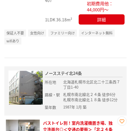
407
初期費用他：
44,000円～
詳細
1LDK
36.18m²
保証人不要
女性向け
ファミリー向け
インターネット無料
wifiあり
ノースステイ北24条
北海道札幌市北区北二十三条西７
所在地
丁目1-40
札幌市南北線北２４条 徒歩6分
路線・駅
札幌市南北線北１８条 徒歩12分
1987年 1月 築
築年数
バストイレ別！室内洗濯機置き場、独
お気
立洗面台◎＜交通の要衝＞「北２４条