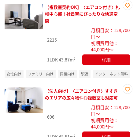
【複数室契約OK】〈エアコン付き〉札
お気
幌中心部！社員寮にぴったりな快適空
に入
間
り登
月額目安：128,700
録
円～
2215
初期費用他：
44,000円～
詳細
1LDK
43.87m²
女性向け
ファミリー向け
同棲向け
駅近
インターネット無料
【法人向け】〈エアコン付き〉すすき
お気
のエリアの広々物件◎複数室も対応可
に入
月額目安：128,700
り登
円～
録
606
初期費用他：
44,000円～
詳細
1LDK
48.51m²