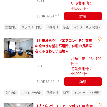
3211
初期費用他：
44,000円～
詳細
1LDK
39.94m²
女性向け
ファミリー向け
同棲向け
駅近
インターネット無料
【駐車場あり】〈エアコン付き〉都市
お気
の煌めきを望む高層階♪休暇の長期滞
に入
在にふさわしい環境★
り登
月額目安：134,700
録
円～
3010
初期費用他：
44,000円～
詳細
1LDK
39.94m²
女性向け
ファミリー向け
同棲向け
駅近
インターネット無料
【法人向け】〈エアコン付き〉AL完備