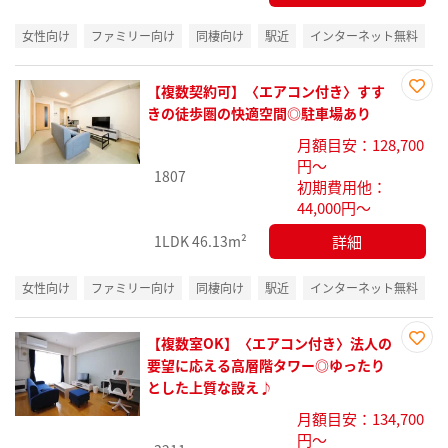
女性向け
ファミリー向け
同棲向け
駅近
インターネット無料
【複数契約可】〈エアコン付き〉すす
お気
きの徒歩圏の快適空間◎駐車場あり
に入
月額目安：128,700
り登
円～
録
1807
初期費用他：
44,000円～
詳細
1LDK
46.13m²
女性向け
ファミリー向け
同棲向け
駅近
インターネット無料
【複数室OK】〈エアコン付き〉法人の
お気
要望に応える高層階タワー◎ゆったり
に入
とした上質な設え♪
り登
月額目安：134,700
録
円～