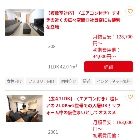
【複数室対応】〈エアコン付き〉すす
お気
きの近くの広々空間◎社員寮にも便利
に入
な立地
り登
月額目安：128,700
録
円～
308
初期費用他：
44,000円～
詳細
1LDK
42.07m²
女性向け
ファミリー向け
同棲向け
駅近
インターネット無料
【広々2LDK】〈エアコン付き〉超レ
お気
アの２LDK★2世帯での入居OK！リフ
に入
ォーム中の仮住まいとしてオススメ
り登
月額目安：183,000
録
円～
2001
初期費用他：