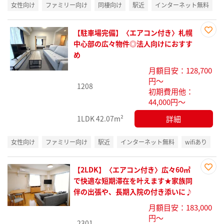
女性向け
ファミリー向け
同棲向け
駅近
インターネット無料
【駐車場完備】〈エアコン付き〉札幌
お気
中心部の広々物件◎法人向けにおすす
に入
め
り登
月額目安：128,700
録
円～
1208
初期費用他：
44,000円～
詳細
1LDK
42.07m²
女性向け
ファミリー向け
駅近
インターネット無料
wifiあり
【2LDK】〈エアコン付き〉広々60㎡
お気
で快適な短期滞在を叶えます★家族同
に入
伴の出張や、長期入院の付き添いに♪
り登
月額目安：183,000
録
円～
2301