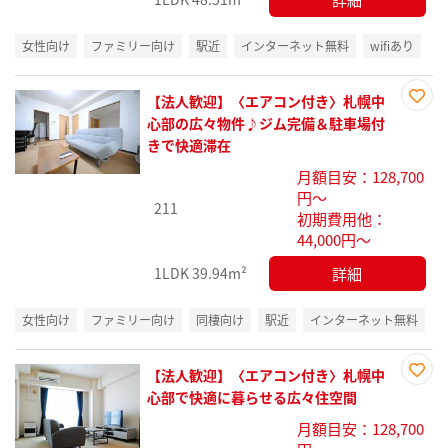
女性向け
ファミリー向け
駅近
インターネット無料
wifiあり
【法人歓迎】〈エアコン付き〉札幌中
お気
心部の広々物件♪ジム完備＆駐車場付
に入
きで快適滞在
り登
月額目安：128,700
録
円～
211
初期費用他：
44,000円～
詳細
1LDK
39.94m²
女性向け
ファミリー向け
同棲向け
駅近
インターネット無料
【法人歓迎】〈エアコン付き〉札幌中
お気
心部で快適に暮らせる広々住空間
に入
月額目安：128,700
り登