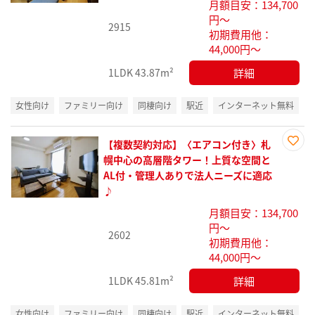
月額目安：134,700
録
円～
2915
初期費用他：
44,000円～
詳細
1LDK
43.87m²
女性向け
ファミリー向け
同棲向け
駅近
インターネット無料
【複数契約対応】〈エアコン付き〉札
お気
幌中心の高層階タワー！上質な空間と
に入
AL付・管理人ありで法人ニーズに適応
り登
♪
録
月額目安：134,700
円～
2602
初期費用他：
44,000円～
詳細
1LDK
45.81m²
女性向け
ファミリー向け
同棲向け
駅近
インターネット無料