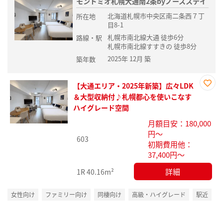
モンドミオ札幌大通南2条byノースステイ
北海道札幌市中央区南二条西７丁
所在地
目8-1
札幌市南北線大通 徒歩6分
路線・駅
札幌市南北線すすきの 徒歩8分
2025年 12月 築
築年数
【大通エリア・2025年新築】広々LDK
お気
＆大型収納付♪札幌都心を使いこなす
に入
ハイグレード空間
り登
月額目安：180,000
録
円～
603
初期費用他：
37,400円～
詳細
1R
40.16m²
女性向け
ファミリー向け
同棲向け
高級・ハイグレード
駅近