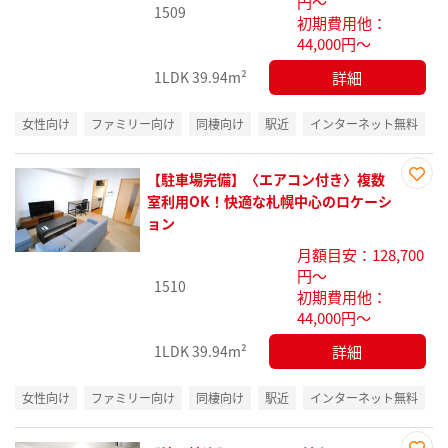
円～
録
1509
初期費用他：
44,000円～
詳細
1LDK
39.94m²
女性向け
ファミリー向け
同棲向け
駅近
インターネット無料
【駐車場完備】〈エアコン付き〉複数
お気
室利用OK！快適な札幌中心のロケーシ
に入
ョン
り登
月額目安：128,700
録
円～
1510
初期費用他：
44,000円～
詳細
1LDK
39.94m²
女性向け
ファミリー向け
同棲向け
駅近
インターネット無料