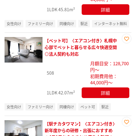
詳細
1LDK
45.81m²
女性向け
ファミリー向け
同棲向け
駅近
インターネット無料
【ペット可】〈エアコン付き〉札幌中
お気
心部でペットと暮らせる広々快適空間
に入
◎法人契約も対応
り登
月額目安：128,700
録
円～
508
初期費用他：
44,000円～
詳細
1LDK
42.07m²
女性向け
ファミリー向け
同棲向け
ペット可
駅近
【駅チカタワマン】〈エアコン付き〉
お気
新年度からの研修・出張におすすめ
に入