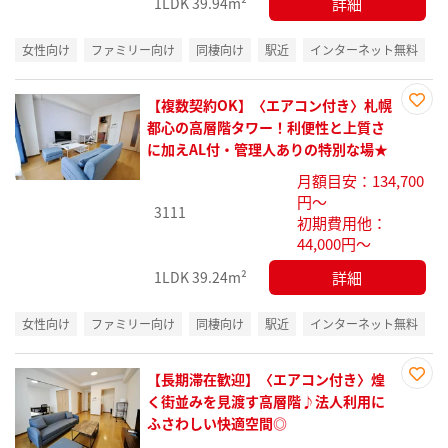
詳細
1LDK
39.94m²
女性向け
ファミリー向け
同棲向け
駅近
インターネット無料
【複数契約OK】〈エアコン付き〉札幌
お気
都心の高層階タワー！利便性と上質さ
に入
に加えAL付・管理人ありの特別な場★
り登
月額目安：134,700
録
円～
3111
初期費用他：
44,000円～
詳細
1LDK
39.24m²
女性向け
ファミリー向け
同棲向け
駅近
インターネット無料
【長期滞在歓迎】〈エアコン付き〉煌
お気
く街並みを見渡す高層階♪法人利用に
に入
ふさわしい快適空間◎
り登