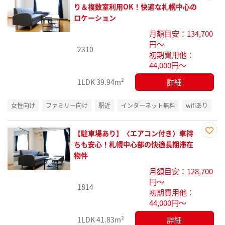
お気
り＆複数室利用OK！快適な札幌中心の
に入
ロケーション
り登
月額目安：134,700
録
円～
2310
初期費用他：
44,000円～
詳細
1LDK
39.94m²
女性向け
ファミリー向け
駅近
インターネット無料
wifiあり
【駐車場あり】〈エアコン付き〉車持
お気
ちも安心！札幌中心部の快適長期滞在
に入
物件
り登
月額目安：128,700
録
円～
1814
初期費用他：
44,000円～
詳細
1LDK
41.83m²