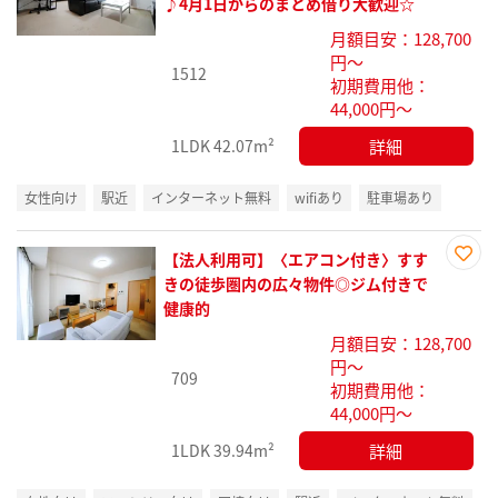
♪4月1日からのまとめ借り大歓迎☆
り登
月額目安：128,700
録
円～
1512
初期費用他：
44,000円～
詳細
1LDK
42.07m²
女性向け
駅近
インターネット無料
wifiあり
駐車場あり
【法人利用可】〈エアコン付き〉すす
お気
きの徒歩圏内の広々物件◎ジム付きで
に入
健康的
り登
月額目安：128,700
録
円～
709
初期費用他：
44,000円～
詳細
1LDK
39.94m²