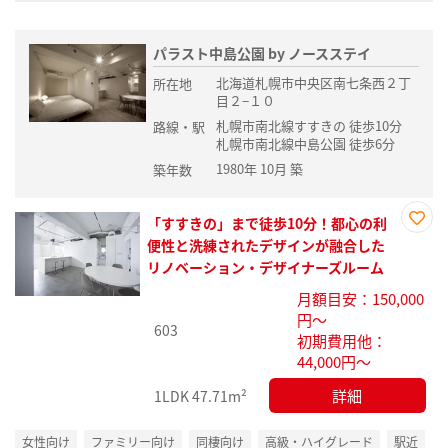
パラスト中島公園 by ノースステイ
北海道札幌市中央区南七条西２丁
所在地
目２−１０
札幌市南北線すすきの 徒歩10分
路線・駅
札幌市南北線中島公園 徒歩6分
1980年 10月 築
築年数
「すすきの」まで徒歩10分！都心の利
お気
便性と洗練されたデザインが融合した
に入
リノベーション・デザイナーズルーム
り登
月額目安：150,000
録
円～
603
初期費用他：
44,000円～
詳細
1LDK
47.71m²
女性向け
ファミリー向け
同棲向け
高級・ハイグレード
駅近