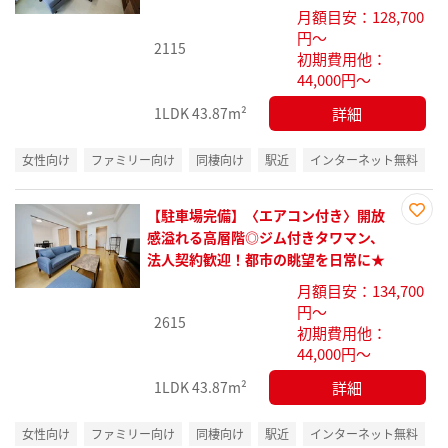
り登
月額目安：128,700
録
円～
2115
初期費用他：
44,000円～
詳細
1LDK
43.87m²
女性向け
ファミリー向け
同棲向け
駅近
インターネット無料
【駐車場完備】〈エアコン付き〉開放
お気
感溢れる高層階◎ジム付きタワマン、
に入
法人契約歓迎！都市の眺望を日常に★
り登
月額目安：134,700
録
円～
2615
初期費用他：
44,000円～
詳細
1LDK
43.87m²
女性向け
ファミリー向け
同棲向け
駅近
インターネット無料