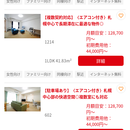
女性向け
ファミリー向け
同棲向け
駅近
インターネット無料
【複数契約対応】〈エアコン付き〉札
お気
幌中心で長期滞在に最適な物件◎
に入
月額目安：128,700
り登
円～
録
1214
初期費用他：
44,000円～
詳細
1LDK
41.83m²
女性向け
ファミリー向け
同棲向け
駅近
インターネット無料
【駐車場あり】〈エアコン付き〉札幌
お気
中心部の快適空間◎複数室にも対応
に入
月額目安：128,700
り登
円～
録
602
初期費用他：
44,000円～