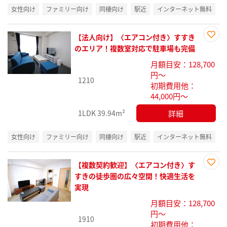
女性向け
ファミリー向け
同棲向け
駅近
インターネット無料
【法人向け】〈エアコン付き〉すすき
お気
のエリア！複数室対応で駐車場も完備
に入
月額目安：128,700
り登
円～
録
1210
初期費用他：
44,000円～
詳細
1LDK
39.94m²
女性向け
ファミリー向け
同棲向け
駅近
インターネット無料
【複数契約歓迎】〈エアコン付き〉す
お気
すきの徒歩圏の広々空間！快適生活を
に入
実現
り登
月額目安：128,700
録
円～
1910
初期費用他：