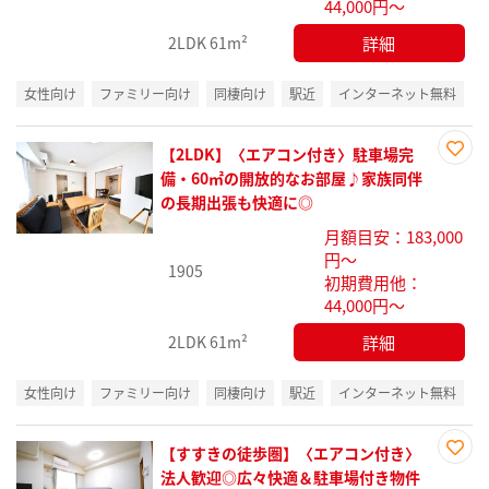
44,000円～
詳細
2LDK
61m²
女性向け
ファミリー向け
同棲向け
駅近
インターネット無料
【2LDK】〈エアコン付き〉駐車場完
お気
備・60㎡の開放的なお部屋♪家族同伴
に入
の長期出張も快適に◎
り登
月額目安：183,000
録
円～
1905
初期費用他：
44,000円～
詳細
2LDK
61m²
女性向け
ファミリー向け
同棲向け
駅近
インターネット無料
【すすきの徒歩圏】〈エアコン付き〉
お気
法人歓迎◎広々快適＆駐車場付き物件