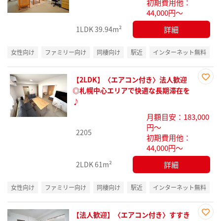
初期費用他：
り登
44,000円～
録
詳細
1LDK
39.94m²
女性向け
ファミリー向け
同棲向け
駅近
インターネット無料
【2LDK】〈エアコン付き〉法人歓迎
お気
◎札幌中心エリアで快適な長期滞在を
に入
♪
り登
月額目安：183,000
録
円～
2205
初期費用他：
44,000円～
詳細
2LDK
61m²
女性向け
ファミリー向け
同棲向け
駅近
インターネット無料
【法人歓迎】〈エアコン付き〉すすき