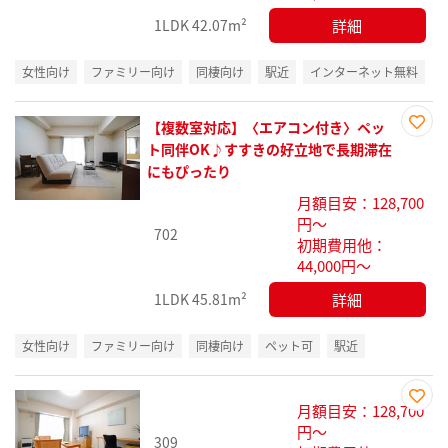
詳細
1LDK
42.07m²
女性向け
ファミリー向け
同棲向け
駅近
インターネット無料
【複数室対応】〈エアコン付き〉ペッ
お気
ト同伴OK♪すすきの好立地で長期滞在
に入
にもぴったり
り登
月額目安：128,700
録
円～
702
初期費用他：
44,000円～
詳細
1LDK
45.81m²
女性向け
ファミリー向け
同棲向け
ペット可
駅近
月額目安：128,700
お気
円～
309
に入