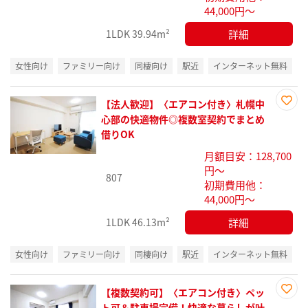
44,000円～
詳細
1LDK
39.94m²
女性向け
ファミリー向け
同棲向け
駅近
インターネット無料
【法人歓迎】〈エアコン付き〉札幌中
お気
心部の快適物件◎複数室契約でまとめ
に入
借りOK
り登
月額目安：128,700
録
円～
807
初期費用他：
44,000円～
詳細
1LDK
46.13m²
女性向け
ファミリー向け
同棲向け
駅近
インターネット無料
【複数契約可】〈エアコン付き〉ペッ
お気
ト可＆駐車場完備！快適な暮らしが叶