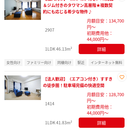
お気
＆ジム付きのタワマン高層階★複数契
に入
約にも応じる希少な物件♪
り登
月額目安：134,700
録
円～
2907
初期費用他：
44,000円～
詳細
1LDK
46.13m²
女性向け
ファミリー向け
同棲向け
駅近
インターネット無料
【法人歓迎】〈エアコン付き〉すすき
お気
の徒歩圏！駐車場完備の快適空間
に入
月額目安：128,700
り登
円～
録
1414
初期費用他：
44,000円～
詳細
1LDK
41.83m²