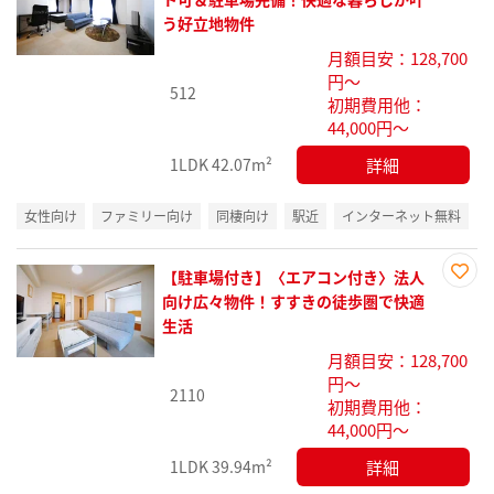
に入
う好立地物件
り登
月額目安：128,700
録
円～
512
初期費用他：
44,000円～
詳細
1LDK
42.07m²
女性向け
ファミリー向け
同棲向け
駅近
インターネット無料
【駐車場付き】〈エアコン付き〉法人
お気
向け広々物件！すすきの徒歩圏で快適
に入
生活
り登
月額目安：128,700
録
円～
2110
初期費用他：
44,000円～
詳細
1LDK
39.94m²