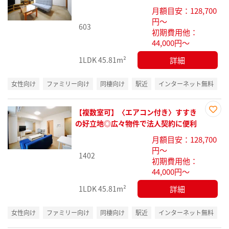
に入
月額目安：128,700
り登
円～
録
603
初期費用他：
44,000円～
詳細
1LDK
45.81m²
女性向け
ファミリー向け
同棲向け
駅近
インターネット無料
【複数室可】〈エアコン付き〉すすき
お気
の好立地◎広々物件で法人契約に便利
に入
月額目安：128,700
り登
円～
録
1402
初期費用他：
44,000円～
詳細
1LDK
45.81m²
女性向け
ファミリー向け
同棲向け
駅近
インターネット無料