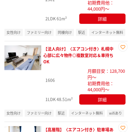
初期費用他：
44,000円～
詳細
2LDK
61m²
女性向け
ファミリー向け
同棲向け
駅近
インターネット無料
【法人向け】〈エアコン付き〉札幌中
お気
心部に広々物件◎複数室対応＆車持ち
に入
OK
り登
月額目安：128,700
録
円～
1606
初期費用他：
44,000円～
詳細
1LDK
48.51m²
女性向け
ファミリー向け
駅近
インターネット無料
wifiあり
【高層階】〈エアコン付き〉駐車場あ