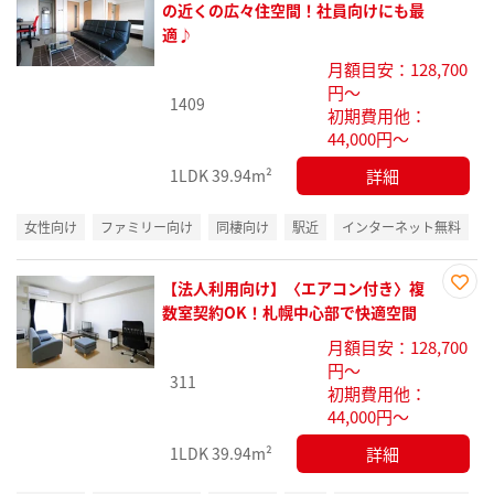
お気
の近くの広々住空間！社員向けにも最
に入
適♪
り登
月額目安：128,700
録
円～
1409
初期費用他：
44,000円～
詳細
1LDK
39.94m²
女性向け
ファミリー向け
同棲向け
駅近
インターネット無料
【法人利用向け】〈エアコン付き〉複
お気
数室契約OK！札幌中心部で快適空間
に入
月額目安：128,700
り登
円～
録
311
初期費用他：
44,000円～
詳細
1LDK
39.94m²