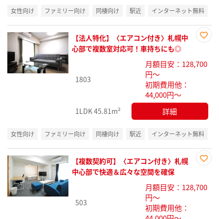
女性向け
ファミリー向け
同棲向け
駅近
インターネット無料
【法人特化】〈エアコン付き〉札幌中
お気
心部で複数室対応可！車持ちにも◎
に入
月額目安：128,700
り登
円～
録
1803
初期費用他：
44,000円～
詳細
1LDK
45.81m²
女性向け
ファミリー向け
同棲向け
駅近
インターネット無料
【複数契約可】〈エアコン付き〉札幌
お気
中心部で快適＆広々な空間を確保
に入
月額目安：128,700
り登
円～
録
503
初期費用他：
44,000円～