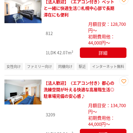
【法人歓迎】〈エアコン付き〉ペット
お気
と一緒に快適生活◎札幌中心部で長期
に入
滞在にも便利
り登
月額目安：128,700
録
円～
812
初期費用他：
44,000円～
詳細
1LDK
42.07m²
女性向け
ファミリー向け
同棲向け
駅近
インターネット無料
【法人歓迎】〈エアコン付き〉都心の
お気
洗練空間が叶える快適な高層階生活◎
に入
駐車場完備の安心感♪
り登
月額目安：134,700
録
円～
3209
初期費用他：
44,000円～