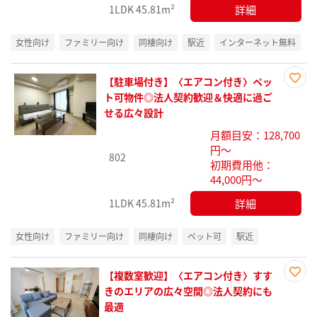
詳細
1LDK
45.81m²
女性向け
ファミリー向け
同棲向け
駅近
インターネット無料
【駐車場付き】〈エアコン付き〉ペッ
お気
ト可物件◎法人契約歓迎＆快適に過ご
に入
せる広々設計
り登
月額目安：128,700
録
円～
802
初期費用他：
44,000円～
詳細
1LDK
45.81m²
女性向け
ファミリー向け
同棲向け
ペット可
駅近
【複数室歓迎】〈エアコン付き〉すす
お気
きのエリアの広々空間◎法人契約にも
に入
最適