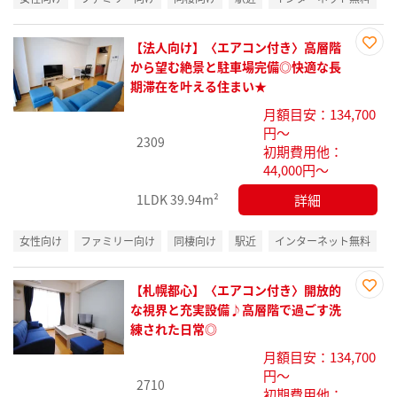
【法人向け】〈エアコン付き〉高層階
お気
から望む絶景と駐車場完備◎快適な長
に入
期滞在を叶える住まい★
り登
月額目安：134,700
録
円～
2309
初期費用他：
44,000円～
詳細
1LDK
39.94m²
女性向け
ファミリー向け
同棲向け
駅近
インターネット無料
【札幌都心】〈エアコン付き〉開放的
お気
な視界と充実設備♪高層階で過ごす洗
に入
練された日常◎
り登
月額目安：134,700
録
円～
2710
初期費用他：