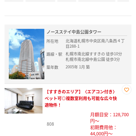
ノースステイ中島公園タワー
北海道札幌市中央区南八条西４丁
所在地
目288-1
札幌市南北線すすきの 徒歩10分
路線・駅
札幌市南北線中島公園 徒歩3分
2005年 1月 築
築年数
【すすきのエリア】〈エアコン付き〉
お気
ペット可◎複数室利用も可能な広々快
に入
適物件！
り登
月額目安：128,700
録
円～
808
初期費用他：
44,000円～