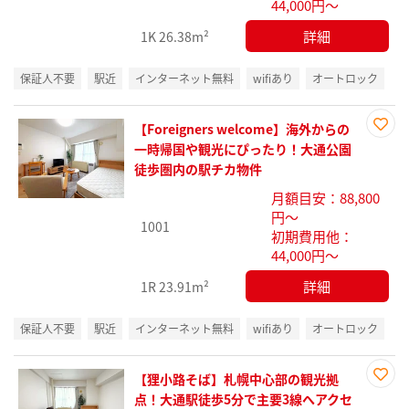
44,000円～
詳細
1K
26.38m²
保証人不要
駅近
インターネット無料
wifiあり
オートロック
【Foreigners welcome】海外からの
お気
一時帰国や観光にぴったり！大通公園
に入
徒歩圏内の駅チカ物件
り登
月額目安：88,800
録
円～
1001
初期費用他：
44,000円～
詳細
1R
23.91m²
保証人不要
駅近
インターネット無料
wifiあり
オートロック
【狸小路そば】札幌中心部の観光拠
お気
点！大通駅徒歩5分で主要3線へアクセ