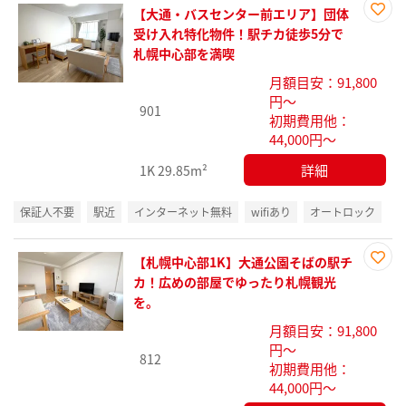
【大通・バスセンター前エリア】団体
お気
受け入れ特化物件！駅チカ徒歩5分で
に入
札幌中心部を満喫
り登
月額目安：91,800
録
円～
901
初期費用他：
44,000円～
詳細
1K
29.85m²
保証人不要
駅近
インターネット無料
wifiあり
オートロック
【札幌中心部1K】大通公園そばの駅チ
お気
カ！広めの部屋でゆったり札幌観光
に入
を。
り登
月額目安：91,800
録
円～
812
初期費用他：
44,000円～