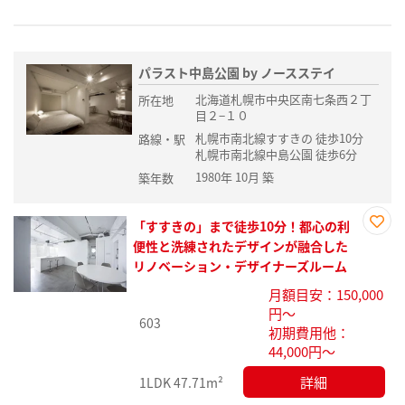
パラスト中島公園 by ノースステイ
北海道札幌市中央区南七条西２丁
所在地
目２−１０
札幌市南北線すすきの 徒歩10分
路線・駅
札幌市南北線中島公園 徒歩6分
1980年 10月 築
築年数
「すすきの」まで徒歩10分！都心の利
お気
便性と洗練されたデザインが融合した
に入
リノベーション・デザイナーズルーム
り登
月額目安：150,000
録
円～
603
初期費用他：
44,000円～
詳細
1LDK
47.71m²