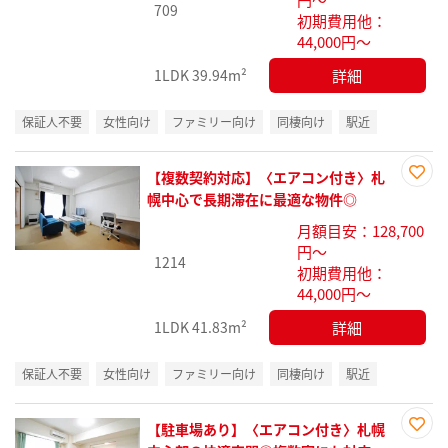
709
初期費用他：
44,000円～
詳細
1LDK
39.94m²
保証人不要
女性向け
ファミリー向け
同棲向け
駅近
【複数契約対応】〈エアコン付き〉札
お気
幌中心で長期滞在に最適な物件◎
に入
月額目安：128,700
り登
円～
録
1214
初期費用他：
44,000円～
詳細
1LDK
41.83m²
保証人不要
女性向け
ファミリー向け
同棲向け
駅近
【駐車場あり】〈エアコン付き〉札幌