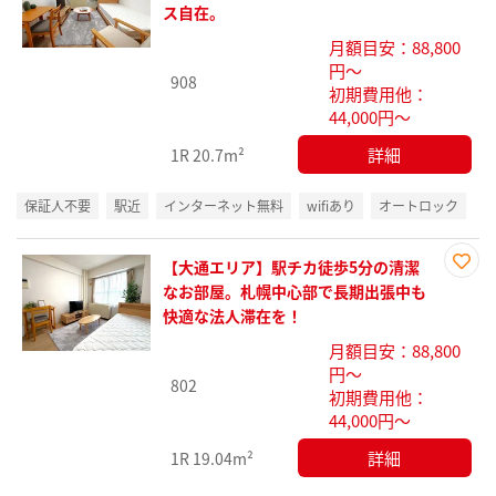
に入
ス自在。
り登
月額目安：88,800
録
円～
908
初期費用他：
44,000円～
詳細
1R
20.7m²
保証人不要
駅近
インターネット無料
wifiあり
オートロック
【大通エリア】駅チカ徒歩5分の清潔
お気
なお部屋。札幌中心部で長期出張中も
に入
快適な法人滞在を！
り登
月額目安：88,800
録
円～
802
初期費用他：
44,000円～
詳細
1R
19.04m²