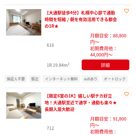
【大通駅徒歩4分】札幌中心部で通勤
お気
時間を短縮♪朝を有効活用できる都会
に入
の1R★
り登
月額目安：88,800
録
円～
616
初期費用他：
44,000円～
詳細
1R
19.84m²
保証人不要
駅近
インターネット無料
wifiあり
オートロック
【限定6室の1K】嬉しい駅チカ好立
お気
地！大通駅至近で通学・通勤も楽々★
に入
長期入居大歓迎
り登
月額目安：91,800
録
円～
712
初期費用他：