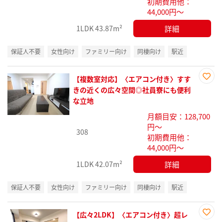
初期費用他：
44,000円～
詳細
1LDK
43.87m²
保証人不要
女性向け
ファミリー向け
同棲向け
駅近
【複数室対応】〈エアコン付き〉すす
お気
きの近くの広々空間◎社員寮にも便利
に入
な立地
り登
月額目安：128,700
録
円～
308
初期費用他：
44,000円～
詳細
1LDK
42.07m²
保証人不要
女性向け
ファミリー向け
同棲向け
駅近
【広々2LDK】〈エアコン付き〉超レ