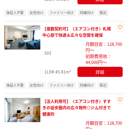
保証人不要
女性向け
ファミリー向け
同棲向け
駅近
【複数契約可】〈エアコン付き〉札幌
お気
中心部で快適＆広々な空間を確保
に入
月額目安：128,700
り登
円～
録
503
初期費用他：
44,000円～
詳細
1LDK
45.81m²
保証人不要
女性向け
ファミリー向け
同棲向け
駅近
【法人利用可】〈エアコン付き〉すす
お気
きの徒歩圏内の広々物件◎ジム付きで
に入
健康的
り登
月額目安：128,700
録
円～