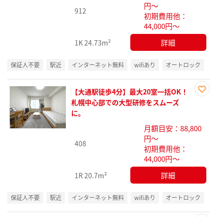
円～
912
初期費用他：
44,000円～
詳細
1K
24.73m²
保証人不要
駅近
インターネット無料
wifiあり
オートロック
【大通駅徒歩4分】最大20室一括OK！
お気
札幌中心部での大型研修をスムーズ
に入
に。
り登
月額目安：88,800
録
円～
408
初期費用他：
44,000円～
詳細
1R
20.7m²
保証人不要
駅近
インターネット無料
wifiあり
オートロック