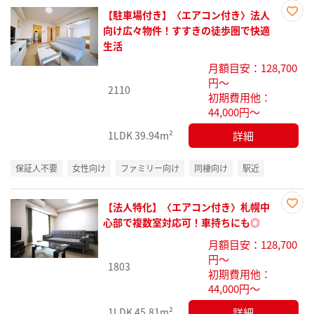
【駐車場付き】〈エアコン付き〉法人
お気
向け広々物件！すすきの徒歩圏で快適
に入
生活
り登
月額目安：128,700
録
円～
2110
初期費用他：
44,000円～
詳細
1LDK
39.94m²
保証人不要
女性向け
ファミリー向け
同棲向け
駅近
【法人特化】〈エアコン付き〉札幌中
お気
心部で複数室対応可！車持ちにも◎
に入
月額目安：128,700
り登
円～
録
1803
初期費用他：
44,000円～
詳細
1LDK
45.81m²