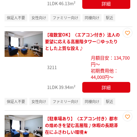
詳細
1LDK
46.13m²
保証人不要
女性向け
ファミリー向け
同棲向け
駅近
【複数室OK】〈エアコン付き〉法人の
お気
要望に応える高層階タワー◎ゆったり
に入
とした上質な設え♪
り登
月額目安：134,700
録
円～
3211
初期費用他：
44,000円～
詳細
1LDK
39.94m²
保証人不要
女性向け
ファミリー向け
同棲向け
駅近
【駐車場あり】〈エアコン付き〉都市
お気
の煌めきを望む高層階♪休暇の長期滞
に入
在にふさわしい環境★
り登