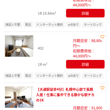
44,000円～
詳細
1R
19.84m²
保証人不要
駅近
インターネット無料
wifiあり
オートロック
月額目安：88,800
お気
円～
402
に入
初期費用他：
り登
44,000円～
録
詳細
1R
m²
保証人不要
駅近
インターネット無料
wifiあり
オートロック
【大通駅徒歩4分】札幌中心部で長期
お気
入居！仕事に集中できる静かな駅チカ
に入
の1K
り登
月額目安：91,800
録