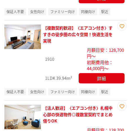
保証人不要
女性向け
ファミリー向け
同棲向け
駅近
【複数契約歓迎】〈エアコン付き〉す
お気
すきの徒歩圏の広々空間！快適生活を
に入
実現
り登
月額目安：128,700
録
円～
1910
初期費用他：
44,000円～
詳細
1LDK
39.94m²
保証人不要
女性向け
ファミリー向け
同棲向け
駅近
【法人歓迎】〈エアコン付き〉札幌中
お気
心部の快適物件◎複数室契約でまとめ
に入
借りOK
り登
月額目安：128,700