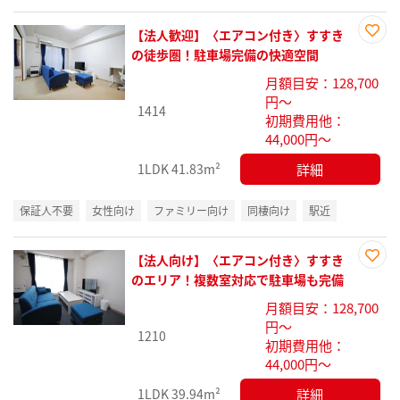
【法人歓迎】〈エアコン付き〉すすき
お気
の徒歩圏！駐車場完備の快適空間
に入
月額目安：128,700
り登
円～
録
1414
初期費用他：
44,000円～
詳細
1LDK
41.83m²
保証人不要
女性向け
ファミリー向け
同棲向け
駅近
【法人向け】〈エアコン付き〉すすき
お気
のエリア！複数室対応で駐車場も完備
に入
月額目安：128,700
り登
円～
録
1210
初期費用他：
44,000円～
詳細
1LDK
39.94m²