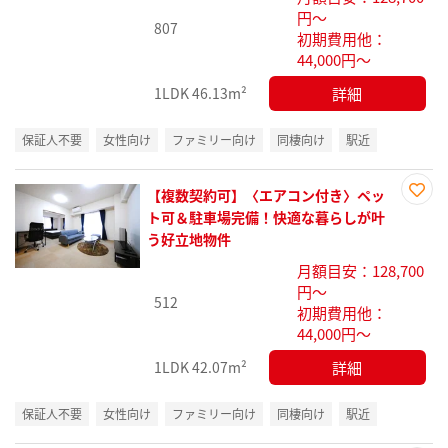
録
円～
807
初期費用他：
44,000円～
詳細
1LDK
46.13m²
保証人不要
女性向け
ファミリー向け
同棲向け
駅近
【複数契約可】〈エアコン付き〉ペッ
お気
ト可＆駐車場完備！快適な暮らしが叶
に入
う好立地物件
り登
月額目安：128,700
録
円～
512
初期費用他：
44,000円～
詳細
1LDK
42.07m²
保証人不要
女性向け
ファミリー向け
同棲向け
駅近