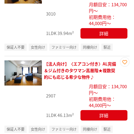
月額目安：134,700
録
円～
3010
初期費用他：
44,000円～
詳細
1LDK
39.94m²
保証人不要
女性向け
ファミリー向け
同棲向け
駅近
【法人向け】〈エアコン付き〉AL完備
お気
＆ジム付きのタワマン高層階★複数契
に入
約にも応じる希少な物件♪
り登
月額目安：134,700
録
円～
2907
初期費用他：
44,000円～
詳細
1LDK
46.13m²
保証人不要
女性向け
ファミリー向け
同棲向け
駅近