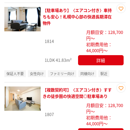
【駐車場あり】〈エアコン付き〉車持
お気
ちも安心！札幌中心部の快適長期滞在
に入
物件
り登
月額目安：128,700
録
円～
1814
初期費用他：
44,000円～
詳細
1LDK
41.83m²
保証人不要
女性向け
ファミリー向け
同棲向け
駅近
【複数契約可】〈エアコン付き〉すす
お気
きの徒歩圏の快適空間◎駐車場あり
に入
月額目安：128,700
り登
円～
録
1807
初期費用他：
44,000円～