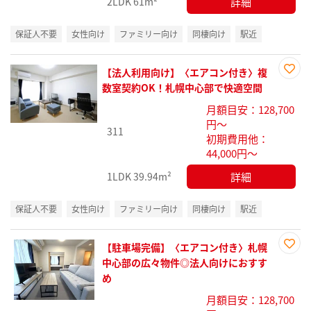
詳細
2LDK
61m²
保証人不要
女性向け
ファミリー向け
同棲向け
駅近
【法人利用向け】〈エアコン付き〉複
お気
数室契約OK！札幌中心部で快適空間
に入
月額目安：128,700
り登
円～
録
311
初期費用他：
44,000円～
詳細
1LDK
39.94m²
保証人不要
女性向け
ファミリー向け
同棲向け
駅近
【駐車場完備】〈エアコン付き〉札幌
お気
中心部の広々物件◎法人向けにおすす
に入
め
り登
月額目安：128,700
録