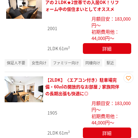
お気
アの２LDK★2世帯での入居OK！リフ
に入
ォーム中の仮住まいとしてオススメ
り登
月額目安：183,000
録
円～
2001
初期費用他：
44,000円～
詳細
2LDK
61m²
保証人不要
女性向け
ファミリー向け
同棲向け
駅近
【2LDK】〈エアコン付き〉駐車場完
お気
備・60㎡の開放的なお部屋♪家族同伴
に入
の長期出張も快適に◎
り登
月額目安：183,000
録
円～
1905
初期費用他：
44,000円～
詳細
2LDK
61m²