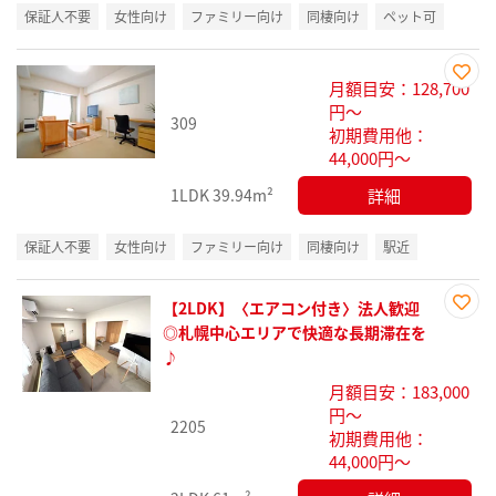
保証人不要
女性向け
ファミリー向け
同棲向け
ペット可
月額目安：128,700
お気
円～
309
に入
初期費用他：
り登
44,000円～
録
詳細
1LDK
39.94m²
保証人不要
女性向け
ファミリー向け
同棲向け
駅近
【2LDK】〈エアコン付き〉法人歓迎
お気
◎札幌中心エリアで快適な長期滞在を
に入
♪
り登
月額目安：183,000
録
円～
2205
初期費用他：
44,000円～