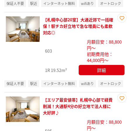
保証人不要
駅近
インターネット無料
wifiあり
オートロック
【札幌中心部20室】大通近郊で一括確
お気
保！駅チカ好立地で急な増員にも柔軟
に入
対応◎
り登
月額目安：88,800
録
円～
603
初期費用他：
44,000円～
詳細
1R
19.52m²
保証人不要
駅近
インターネット無料
wifiあり
オートロック
【エリア最安値帯】札幌中心部で経費
お気
削減！大通駅4分の好立地で法人様に
に入
大好評♪
り登
月額目安：88,800
録
円～