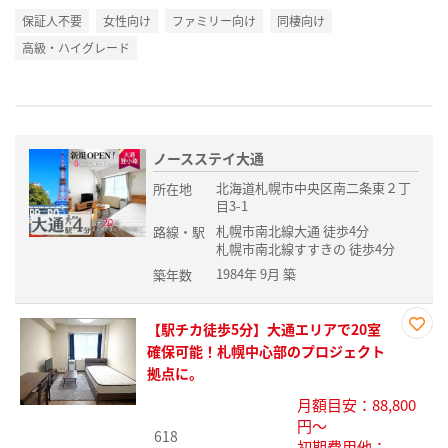
保証人不要
女性向け
ファミリー向け
同棲向け
高級・ハイグレード
ノースステイ大通
北海道札幌市中央区南二条東２丁
所在地
目3-1
札幌市南北線大通 徒歩4分
路線・駅
札幌市南北線すすきの 徒歩4分
1984年 9月 築
築年数
【駅チカ徒歩5分】大通エリアで20室
お気
確保可能！札幌中心部のプロジェクト
に入
拠点に。
り登
月額目安：88,800
録
円～
618
初期費用他：