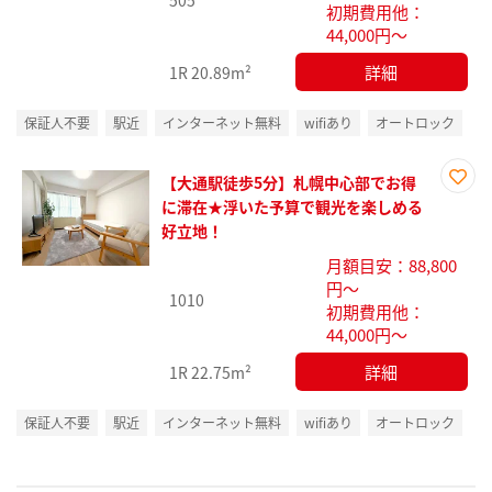
505
初期費用他：
44,000円～
詳細
1R
20.89m²
保証人不要
駅近
インターネット無料
wifiあり
オートロック
【大通駅徒歩5分】札幌中心部でお得
お気
に滞在★浮いた予算で観光を楽しめる
に入
好立地！
り登
月額目安：88,800
録
円～
1010
初期費用他：
44,000円～
詳細
1R
22.75m²
保証人不要
駅近
インターネット無料
wifiあり
オートロック