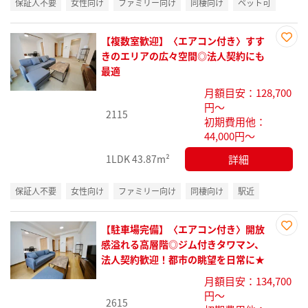
保証人不要
女性向け
ファミリー向け
同棲向け
ペット可
【複数室歓迎】〈エアコン付き〉すす
お気
きのエリアの広々空間◎法人契約にも
に入
最適
り登
月額目安：128,700
録
円～
2115
初期費用他：
44,000円～
詳細
1LDK
43.87m²
保証人不要
女性向け
ファミリー向け
同棲向け
駅近
【駐車場完備】〈エアコン付き〉開放
お気
感溢れる高層階◎ジム付きタワマン、
に入
法人契約歓迎！都市の眺望を日常に★
り登
月額目安：134,700
録
円～
2615