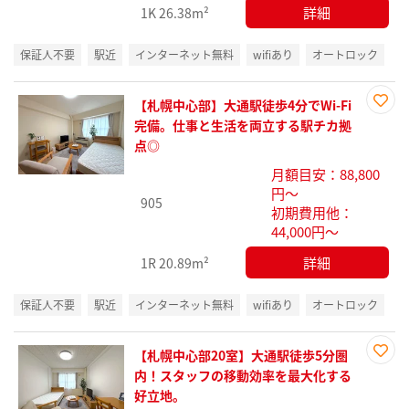
詳細
1K
26.38m²
保証人不要
駅近
インターネット無料
wifiあり
オートロック
【札幌中心部】大通駅徒歩4分でWi-Fi
お気
完備。仕事と生活を両立する駅チカ拠
に入
点◎
り登
月額目安：88,800
録
円～
905
初期費用他：
44,000円～
詳細
1R
20.89m²
保証人不要
駅近
インターネット無料
wifiあり
オートロック
【札幌中心部20室】大通駅徒歩5分圏
お気
内！スタッフの移動効率を最大化する
に入
好立地。