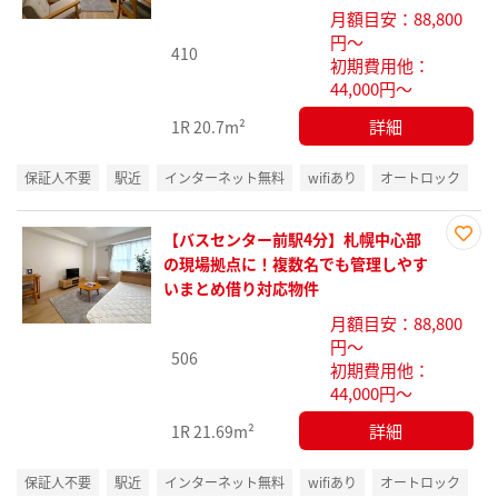
り登
月額目安：88,800
録
円～
410
初期費用他：
44,000円～
詳細
1R
20.7m²
保証人不要
駅近
インターネット無料
wifiあり
オートロック
【バスセンター前駅4分】札幌中心部
お気
の現場拠点に！複数名でも管理しやす
に入
いまとめ借り対応物件
り登
月額目安：88,800
録
円～
506
初期費用他：
44,000円～
詳細
1R
21.69m²
保証人不要
駅近
インターネット無料
wifiあり
オートロック