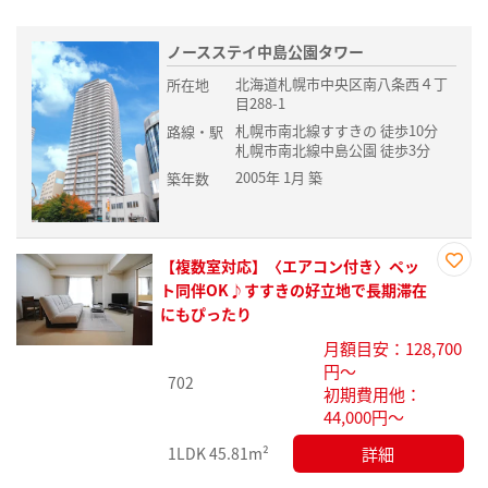
ノースステイ中島公園タワー
北海道札幌市中央区南八条西４丁
所在地
目288-1
札幌市南北線すすきの 徒歩10分
路線・駅
札幌市南北線中島公園 徒歩3分
2005年 1月 築
築年数
【複数室対応】〈エアコン付き〉ペッ
お気
ト同伴OK♪すすきの好立地で長期滞在
に入
にもぴったり
り登
月額目安：128,700
録
円～
702
初期費用他：
44,000円～
詳細
1LDK
45.81m²