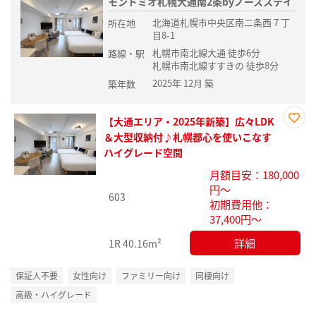
モンドミオ札幌大通南2条byノースステイ
北海道札幌市中央区南二条西７丁
所在地
目8-1
札幌市南北線大通 徒歩6分
路線・駅
札幌市南北線すすきの 徒歩8分
2025年 12月 築
築年数
【大通エリア・2025年新築】広々LDK
お気
＆大型収納付♪札幌都心を使いこなす
に入
ハイグレード空間
り登
月額目安：180,000
録
円～
603
初期費用他：
37,400円～
詳細
1R
40.16m²
保証人不要
女性向け
ファミリー向け
同棲向け
高級・ハイグレード