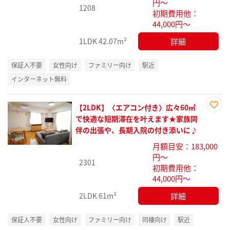
円～
1208
初期費用他：
44,000円～
詳細
1LDK
42.07m²
保証人不要
女性向け
ファミリー向け
駅近
インターネット無料
【2LDK】〈エアコン付き〉広々60㎡
お気
で快適な短期滞在を叶えます★家族同
に入
伴の出張や、長期入院の付き添いに♪
り登
月額目安：183,000
録
円～
2301
初期費用他：
44,000円～
詳細
2LDK
61m²
保証人不要
女性向け
ファミリー向け
同棲向け
駅近