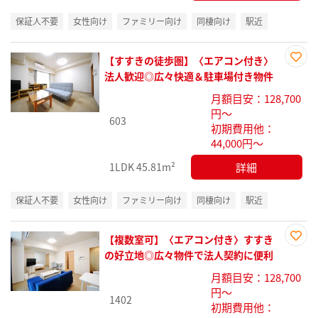
保証人不要
女性向け
ファミリー向け
同棲向け
駅近
【すすきの徒歩圏】〈エアコン付き〉
お気
法人歓迎◎広々快適＆駐車場付き物件
に入
月額目安：128,700
り登
円～
録
603
初期費用他：
44,000円～
詳細
1LDK
45.81m²
保証人不要
女性向け
ファミリー向け
同棲向け
駅近
【複数室可】〈エアコン付き〉すすき
お気
の好立地◎広々物件で法人契約に便利
に入
月額目安：128,700
り登
円～
録
1402
初期費用他：