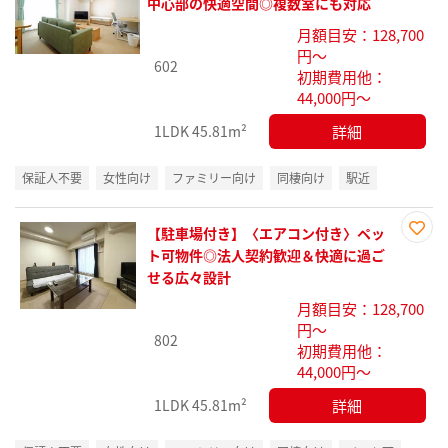
お気
中心部の快適空間◎複数室にも対応
に入
月額目安：128,700
り登
円～
録
602
初期費用他：
44,000円～
詳細
1LDK
45.81m²
保証人不要
女性向け
ファミリー向け
同棲向け
駅近
【駐車場付き】〈エアコン付き〉ペッ
お気
ト可物件◎法人契約歓迎＆快適に過ご
に入
せる広々設計
り登
月額目安：128,700
録
円～
802
初期費用他：
44,000円～
詳細
1LDK
45.81m²