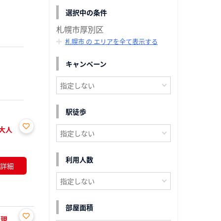
選択中の条件
札幌市厚別区
札幌市 の エリアを全て表示する
キャンペーン
駅徒歩
大人
お気
に入
り登
利用人数
詳細
録
部屋面積
の現