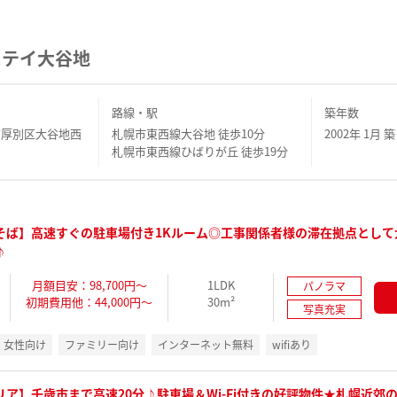
ステイ大谷地
路線・駅
築年数
市厚別区大谷地西
札幌市東西線大谷地 徒歩10分
2002年 1月 築
札幌市東西線ひばりが丘 徒歩19分
Cそば】高速すぐの駐車場付き1Kルーム◎工事関係者様の滞在拠点として
♪
月額目安：98,700円～
1LDK
パノラマ
初期費用他：44,000円～
30m²
写真充実
女性向け
ファミリー向け
インターネット無料
wifiあり
リア】千歳市まで高速20分♪駐車場＆Wi-Fi付きの好評物件★札幌近郊