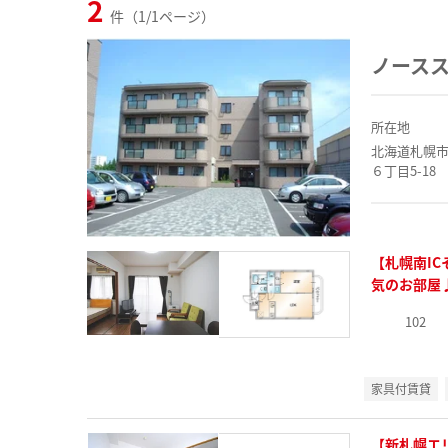
2
件（1/1ページ）
ノース
所在地
北海道札幌
６丁目5-18
【札幌南I
気のお部屋
102
家具付賃貸
【新札幌エ