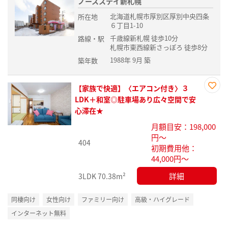
ノースステイ新札幌
北海道札幌市厚別区厚別中央四条
所在地
６丁目1-10
千歳線新札幌 徒歩10分
路線・駅
札幌市東西線新さっぽろ 徒歩8分
1988年 9月 築
築年数
【家族で快適】〈エアコン付き〉３
お気
LDK＋和室◎駐車場あり広々空間で安
に入
心滞在★
り登
月額目安：198,000
録
円～
404
初期費用他：
44,000円～
詳細
3LDK
70.38m²
同棲向け
女性向け
ファミリー向け
高級・ハイグレード
インターネット無料