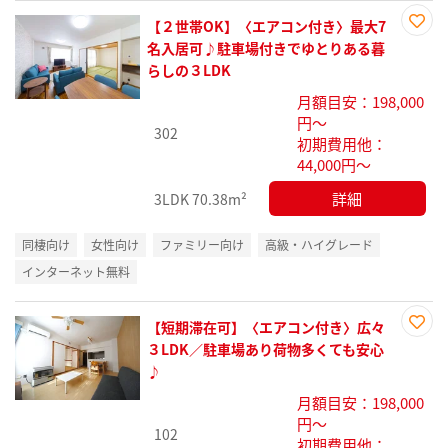
【２世帯OK】〈エアコン付き〉最大7
お気
名入居可♪駐車場付きでゆとりある暮
に入
らしの３LDK
り登
月額目安：198,000
録
円～
302
初期費用他：
44,000円～
詳細
3LDK
70.38m²
同棲向け
女性向け
ファミリー向け
高級・ハイグレード
インターネット無料
【短期滞在可】〈エアコン付き〉広々
お気
３LDK／駐車場あり荷物多くても安心
に入
♪
り登
月額目安：198,000
録
円～
102
初期費用他：