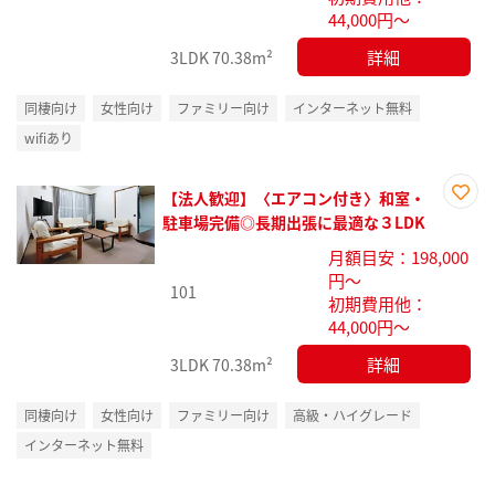
44,000円～
詳細
3LDK
70.38m²
同棲向け
女性向け
ファミリー向け
インターネット無料
wifiあり
【法人歓迎】〈エアコン付き〉和室・
お気
駐車場完備◎長期出張に最適な３LDK
に入
月額目安：198,000
り登
円～
録
101
初期費用他：
44,000円～
詳細
3LDK
70.38m²
同棲向け
女性向け
ファミリー向け
高級・ハイグレード
インターネット無料