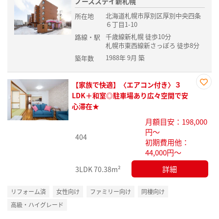
ノースステイ新札幌
北海道札幌市厚別区厚別中央四条
所在地
６丁目1-10
千歳線新札幌 徒歩10分
路線・駅
札幌市東西線新さっぽろ 徒歩8分
1988年 9月 築
築年数
【家族で快適】〈エアコン付き〉３
お気
LDK＋和室◎駐車場あり広々空間で安
に入
心滞在★
り登
月額目安：198,000
録
円～
404
初期費用他：
44,000円～
詳細
3LDK
70.38m²
リフォーム済
女性向け
ファミリー向け
同棲向け
高級・ハイグレード