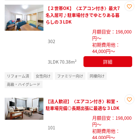
【２世帯OK】〈エアコン付き〉最大7
お気
名入居可♪駐車場付きでゆとりある暮
に入
らしの３LDK
り登
月額目安：198,000
録
円～
302
初期費用他：
44,000円～
詳細
3LDK
70.38m²
リフォーム済
女性向け
ファミリー向け
同棲向け
高級・ハイグレード
【法人歓迎】〈エアコン付き〉和室・
お気
駐車場完備◎長期出張に最適な３LDK
に入
月額目安：198,000
り登
円～
録
101
初期費用他：
44,000円～