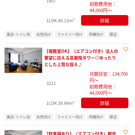
1807
初期費用他：
44,000円～
詳細
1LDK
46.13m²
風呂･トイレ別
女性向け
ファミリー向け
同棲向け
駅近
【複数室OK】〈エアコン付き〉法人の
お気
要望に応える高層階タワー◎ゆったり
に入
とした上質な設え♪
り登
月額目安：134,700
録
円～
3211
初期費用他：
44,000円～
詳細
1LDK
39.94m²
風呂･トイレ別
女性向け
ファミリー向け
同棲向け
駅近
【駐車場あり】〈エアコン付き〉都市