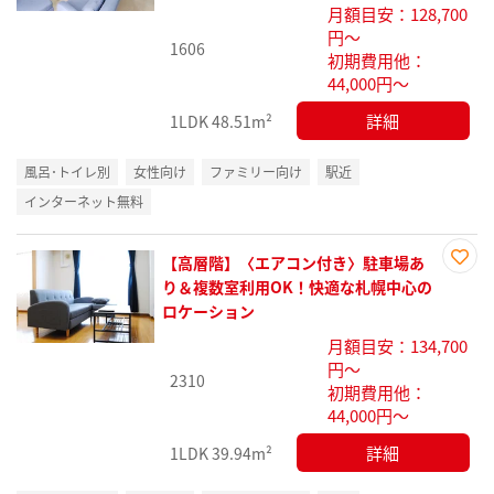
月額目安：128,700
録
円～
1606
初期費用他：
44,000円～
詳細
1LDK
48.51m²
風呂･トイレ別
女性向け
ファミリー向け
駅近
インターネット無料
【高層階】〈エアコン付き〉駐車場あ
お気
り＆複数室利用OK！快適な札幌中心の
に入
ロケーション
り登
月額目安：134,700
録
円～
2310
初期費用他：
44,000円～
詳細
1LDK
39.94m²