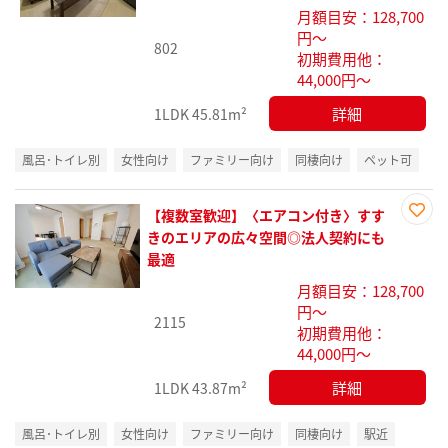
り登
月額目安：128,700
録
円～
802
初期費用他：
44,000円～
詳細
1LDK
45.81m²
風呂･トイレ別
女性向け
ファミリー向け
同棲向け
ペット可
【複数室歓迎】〈エアコン付き〉すす
お気
きのエリアの広々空間◎法人契約にも
に入
最適
り登
月額目安：128,700
録
円～
2115
初期費用他：
44,000円～
詳細
1LDK
43.87m²
風呂･トイレ別
女性向け
ファミリー向け
同棲向け
駅近