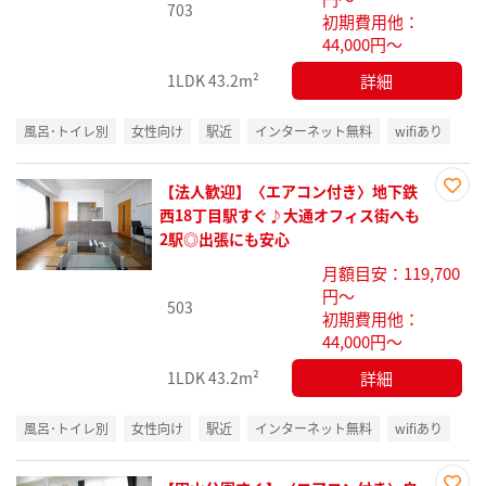
703
初期費用他：
44,000円～
詳細
1LDK
43.2m²
風呂･トイレ別
女性向け
駅近
インターネット無料
wifiあり
【法人歓迎】〈エアコン付き〉地下鉄
お気
西18丁目駅すぐ♪大通オフィス街へも
に入
2駅◎出張にも安心
り登
月額目安：119,700
録
円～
503
初期費用他：
44,000円～
詳細
1LDK
43.2m²
風呂･トイレ別
女性向け
駅近
インターネット無料
wifiあり