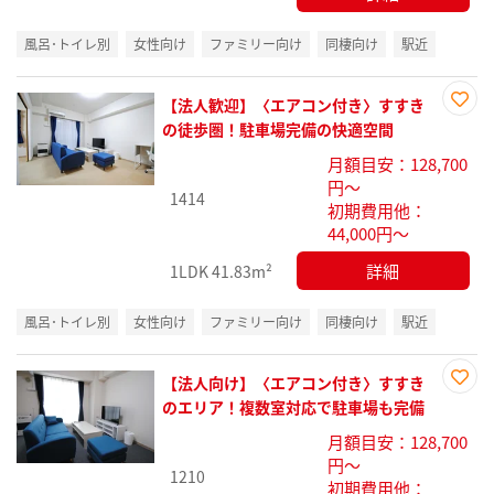
風呂･トイレ別
女性向け
ファミリー向け
同棲向け
駅近
【法人歓迎】〈エアコン付き〉すすき
お気
の徒歩圏！駐車場完備の快適空間
に入
月額目安：128,700
り登
円～
録
1414
初期費用他：
44,000円～
詳細
1LDK
41.83m²
風呂･トイレ別
女性向け
ファミリー向け
同棲向け
駅近
【法人向け】〈エアコン付き〉すすき
お気
のエリア！複数室対応で駐車場も完備
に入
月額目安：128,700
り登
円～
録
1210
初期費用他：