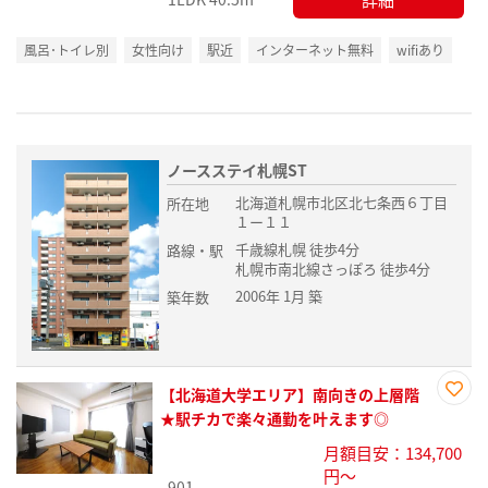
風呂･トイレ別
女性向け
駅近
インターネット無料
wifiあり
ノースステイ札幌ST
北海道札幌市北区北七条西６丁目
所在地
１ー１１
千歳線札幌 徒歩4分
路線・駅
札幌市南北線さっぽろ 徒歩4分
2006年 1月 築
築年数
【北海道大学エリア】南向きの上層階
お気
★駅チカで楽々通勤を叶えます◎
に入
月額目安：134,700
り登
円～
録
901