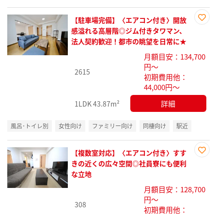
【駐車場完備】〈エアコン付き〉開放
お気
感溢れる高層階◎ジム付きタワマン、
に入
法人契約歓迎！都市の眺望を日常に★
り登
月額目安：134,700
録
円～
2615
初期費用他：
44,000円～
詳細
1LDK
43.87m²
風呂･トイレ別
女性向け
ファミリー向け
同棲向け
駅近
【複数室対応】〈エアコン付き〉すす
お気
きの近くの広々空間◎社員寮にも便利
に入
な立地
り登
月額目安：128,700
録
円～
308
初期費用他：