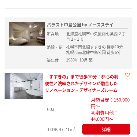
パラスト中島公園 by ノースステイ
北海道札幌市中央区南七条西２丁
所在地
目２−１０
札幌市南北線すすきの 徒歩10分
路線・駅
札幌市南北線中島公園 徒歩6分
1980年 10月 築
築年数
「すすきの」まで徒歩10分！都心の利
お気
便性と洗練されたデザインが融合した
に入
リノベーション・デザイナーズルーム
り登
月額目安：150,000
録
円～
603
初期費用他：
44,000円～
詳細
1LDK
47.71m²