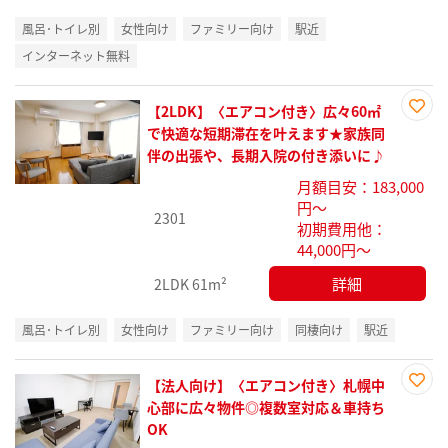
風呂･トイレ別
女性向け
ファミリー向け
駅近
インターネット無料
【2LDK】〈エアコン付き〉広々60㎡
お気
で快適な短期滞在を叶えます★家族同
に入
伴の出張や、長期入院の付き添いに♪
り登
月額目安：183,000
録
円～
2301
初期費用他：
44,000円～
詳細
2LDK
61m²
風呂･トイレ別
女性向け
ファミリー向け
同棲向け
駅近
【法人向け】〈エアコン付き〉札幌中
お気
心部に広々物件◎複数室対応＆車持ち
に入
OK
り登