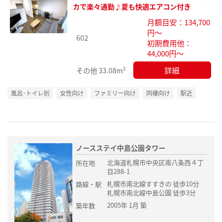
お気
カで楽々通勤♪夏も快適エアコン付き
に入
月額目安：134,700
り登
円～
録
602
初期費用他：
44,000円～
詳細
その他
33.08m²
風呂･トイレ別
女性向け
ファミリー向け
同棲向け
駅近
ノースステイ中島公園タワー
北海道札幌市中央区南八条西４丁
所在地
目288-1
札幌市南北線すすきの 徒歩10分
路線・駅
札幌市南北線中島公園 徒歩3分
2005年 1月 築
築年数