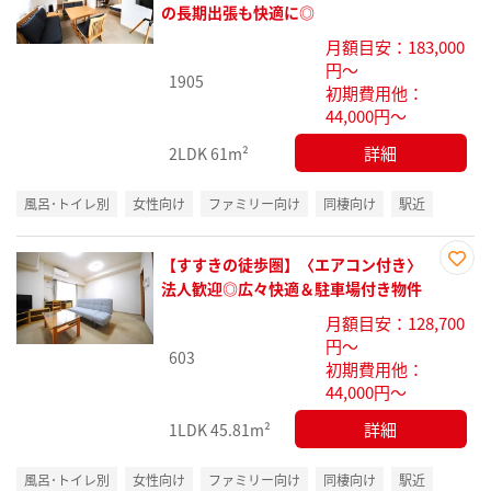
に入
の長期出張も快適に◎
り登
月額目安：183,000
録
円～
1905
初期費用他：
44,000円～
詳細
2LDK
61m²
風呂･トイレ別
女性向け
ファミリー向け
同棲向け
駅近
【すすきの徒歩圏】〈エアコン付き〉
お気
法人歓迎◎広々快適＆駐車場付き物件
に入
月額目安：128,700
り登
円～
録
603
初期費用他：
44,000円～
詳細
1LDK
45.81m²
風呂･トイレ別
女性向け
ファミリー向け
同棲向け
駅近