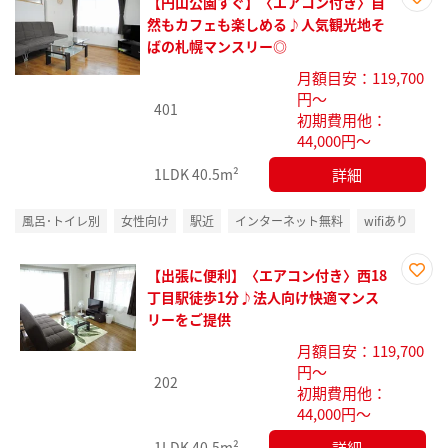
【円山公園すぐ】〈エアコン付き〉自
お気
然もカフェも楽しめる♪人気観光地そ
に入
ばの札幌マンスリー◎
り登
月額目安：119,700
録
円～
401
初期費用他：
44,000円～
詳細
1LDK
40.5m²
風呂･トイレ別
女性向け
駅近
インターネット無料
wifiあり
【出張に便利】〈エアコン付き〉西18
お気
丁目駅徒歩1分♪法人向け快適マンス
に入
リーをご提供
り登
月額目安：119,700
録
円～
202
初期費用他：
44,000円～
詳細
1LDK
40.5m²