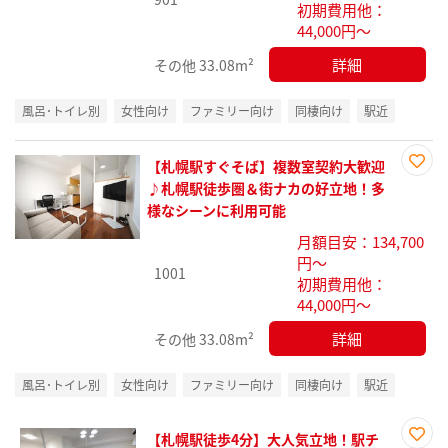
初期費用他：
44,000円～
詳細
その他
33.08m²
風呂･トイレ別
女性向け
ファミリー向け
同棲向け
駅近
【札幌駅すぐそば】複数室契約大歓迎
お気
♪札幌駅徒歩圏＆街ナカの好立地！多
に入
様なシーンに利用可能
り登
月額目安：134,700
録
円～
1001
初期費用他：
44,000円～
詳細
その他
33.08m²
風呂･トイレ別
女性向け
ファミリー向け
同棲向け
駅近
【札幌駅徒歩4分】大人気立地！駅チ