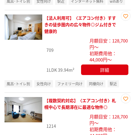
風呂･トイレ別
女性向け
駅近
インターネット無料
wifiあり
【法人利用可】〈エアコン付き〉すす
お気
きの徒歩圏内の広々物件◎ジム付きで
に入
健康的
り登
月額目安：128,700
録
円～
709
初期費用他：
44,000円～
詳細
1LDK
39.94m²
風呂･トイレ別
女性向け
ファミリー向け
同棲向け
駅近
【複数契約対応】〈エアコン付き〉札
お気
幌中心で長期滞在に最適な物件◎
に入
月額目安：128,700
り登
円～
録
1214
初期費用他：