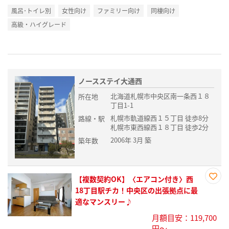
風呂･トイレ別
女性向け
ファミリー向け
同棲向け
高級・ハイグレード
ノースステイ大通西
北海道札幌市中央区南一条西１８
所在地
丁目1-1
札幌市軌道線西１５丁目 徒歩8分
路線・駅
札幌市東西線西１８丁目 徒歩2分
2006年 3月 築
築年数
【複数契約OK】〈エアコン付き〉西
お気
18丁目駅チカ！中央区の出張拠点に最
に入
適なマンスリー♪
り登
月額目安：119,700
録
円～