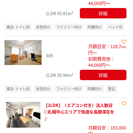
44,000円～
詳細
1LDK
45.81m²
風呂･トイレ別
女性向け
ファミリー向け
同棲向け
ペット可
月額目安：128,700
お気
円～
309
に入
初期費用他：
り登
44,000円～
録
詳細
1LDK
39.94m²
風呂･トイレ別
女性向け
ファミリー向け
同棲向け
駅近
【2LDK】〈エアコン付き〉法人歓迎
お気
◎札幌中心エリアで快適な長期滞在を
に入
♪
り登
月額目安：183,000
録