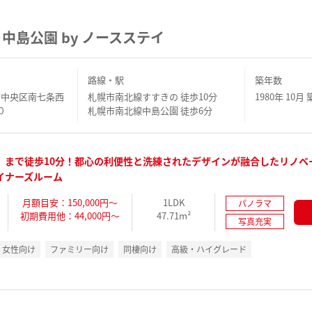
中島公園 by ノースステイ
路線・駅
築年数
市中央区南七条西
札幌市南北線すすきの 徒歩10分
1980年 10月 
０
札幌市南北線中島公園 徒歩6分
」まで徒歩10分！都心の利便性と洗練されたデザインが融合したリノベ
イナーズルーム
月額目安：150,000円～
1LDK
パノラマ
初期費用他：44,000円～
47.71m²
写真充実
女性向け
ファミリー向け
同棲向け
高級・ハイグレード