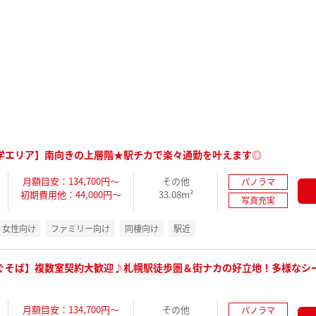
学エリア】南向きの上層階★駅チカで楽々通勤を叶えます◎
月額目安：134,700円～
その他
パノラマ
初期費用他：44,000円～
33.08m²
写真充実
女性向け
ファミリー向け
同棲向け
駅近
ぐそば】複数室契約大歓迎♪札幌駅徒歩圏＆街ナカの好立地！多様なシ
月額目安：134,700円～
その他
パノラマ