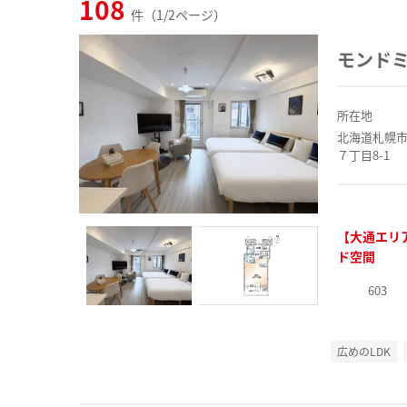
108
件（1/2ページ）
モンドミ
所在地
北海道札幌
７丁目8-1
【大通エリ
ド空間
603
広めのLDK