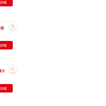
詳細
録
出張
お気
に入
り登
詳細
録
幌マ
お気
に入
り登
詳細
録