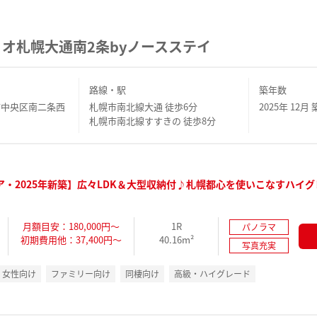
オ札幌大通南2条byノースステイ
路線・駅
築年数
市中央区南二条西
札幌市南北線大通 徒歩6分
2025年 12月 
札幌市南北線すすきの 徒歩8分
ア・2025年新築】広々LDK＆大型収納付♪札幌都心を使いこなすハイグ
月額目安：180,000円～
1R
パノラマ
初期費用他：37,400円～
40.16m²
写真充実
女性向け
ファミリー向け
同棲向け
高級・ハイグレード