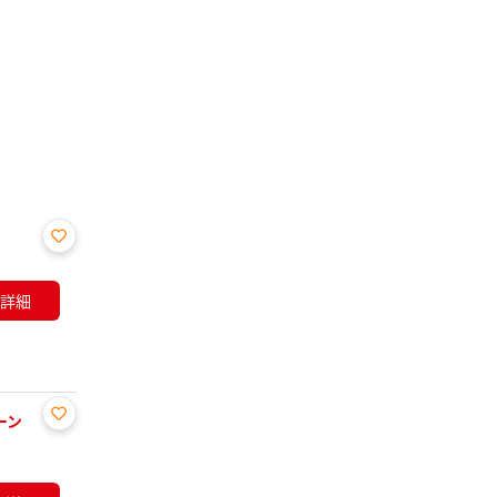
お気
に入
詳細
り登
録
ーン
お気
に入
り登