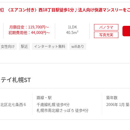
利】〈エアコン付き〉西18丁目駅徒歩1分♪法人向け快適マンスリーを
月額目安：119,700円～
1LDK
パノラマ
初期費用他：44,000円～
40.5m²
写真充実
女性向け
駅近
インターネット無料
wifiあり
テイ札幌ST
路線・駅
築年数
市北区北七条西６
千歳線札幌 徒歩4分
2006年 1月 築
１
札幌市南北線さっぽろ 徒歩4分