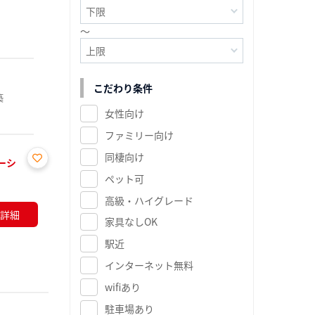
～
こだわり条件
築
女性向け
ファミリー向け
同棲向け
ーシ
お気
ペット可
に入
高級・ハイグレード
り登
詳細
録
家具なしOK
駅近
インターネット無料
wifiあり
駐車場あり