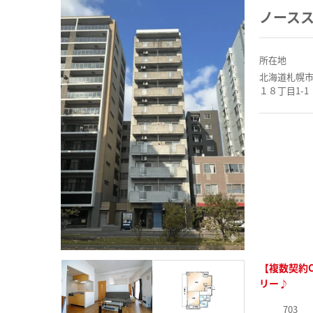
ノース
所在地
北海道札幌
１８丁目1-1
【複数契約
リー♪
703