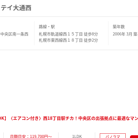
ステイ大通西
路線・駅
築年数
市中央区南一条西
札幌市軌道線西１５丁目 徒歩8分
2006年 3月 築
札幌市東西線西１８丁目 徒歩2分
OK】〈エアコン付き〉西18丁目駅チカ！中央区の出張拠点に最適なマ
月額目安：119,700円～
1LDK
パノラマ