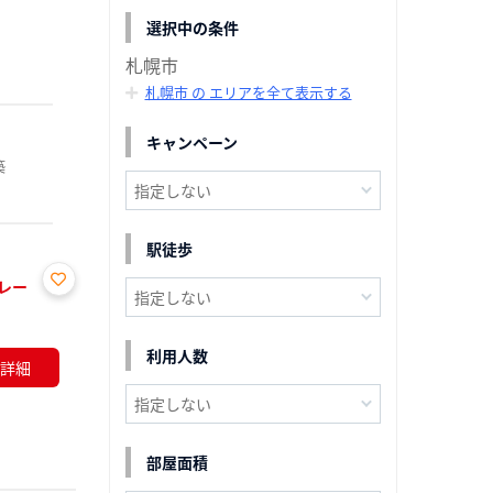
選択中の条件
札幌市
札幌市 の エリアを全て表示する
キャンペーン
築
駅徒歩
レー
お気
に入
り登
利用人数
詳細
録
部屋面積