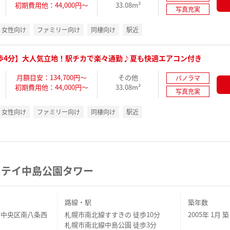
初期費用他：44,000円～
33.08m²
写真充実
女性向け
ファミリー向け
同棲向け
駅近
歩4分】大人気立地！駅チカで楽々通勤♪夏も快適エアコン付き
月額目安：134,700円～
その他
パノラマ
初期費用他：44,000円～
33.08m²
写真充実
女性向け
ファミリー向け
同棲向け
駅近
ステイ中島公園タワー
路線・駅
築年数
市中央区南八条西
札幌市南北線すすきの 徒歩10分
2005年 1月 築
札幌市南北線中島公園 徒歩3分