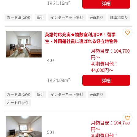
詳細
1K
21.16m²
カード決済OK
駅近
インターネット無料
wifiあり
駐車場あり
英語対応充実★複数室利用OK！留学
お気
生・外国籍社員に選ばれる好立地物件
に入
月額目安：104,700
り登
円～
録
407
初期費用他：
44,000円～
詳細
1K
24.09m²
カード決済OK
駅近
インターネット無料
wifiあり
オートロック
月額目安：104,700
お気
円～
501
に入
初期費用他：