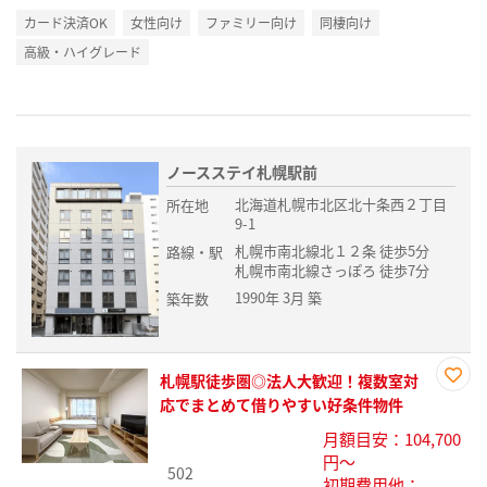
カード決済OK
女性向け
ファミリー向け
同棲向け
高級・ハイグレード
ノースステイ札幌駅前
北海道札幌市北区北十条西２丁目
所在地
9-1
札幌市南北線北１２条 徒歩5分
路線・駅
札幌市南北線さっぽろ 徒歩7分
1990年 3月 築
築年数
札幌駅徒歩圏◎法人大歓迎！複数室対
お気
応でまとめて借りやすい好条件物件
に入
月額目安：104,700
り登
円～
録
502
初期費用他：