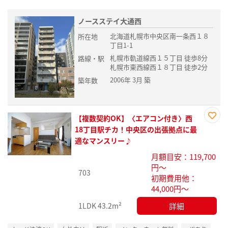
ノースステイ大通西
北海道札幌市中央区南一条西１８
所在地
丁目1-1
札幌市軌道線西１５丁目 徒歩8分
路線・駅
札幌市東西線西１８丁目 徒歩2分
2006年 3月 築
築年数
【複数契約OK】〈エアコン付き〉西
お気
18丁目駅チカ！中央区の出張拠点に最
に入
適なマンスリー♪
り登
月額目安：119,700
録
円～
703
初期費用他：
44,000円～
詳細
1LDK
43.2m²