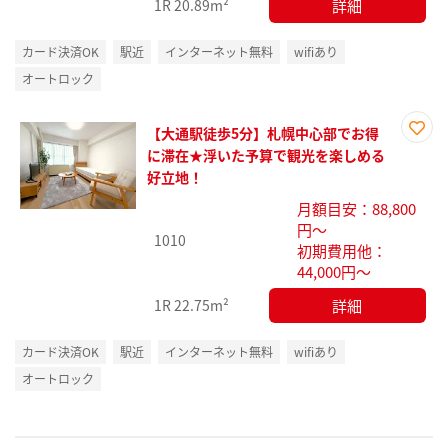
詳細
1R
20.89m²
カード決済OK
駅近
インターネット無料
wifiあり
オートロック
【大通駅徒歩5分】札幌中心部でお得
お気
に滞在★浮いた予算で観光を楽しめる
に入
好立地！
り登
月額目安：88,800
録
円～
1010
初期費用他：
44,000円～
詳細
1R
22.75m²
カード決済OK
駅近
インターネット無料
wifiあり
オートロック