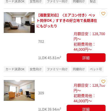
カード決済OK
女性向け
ファミリー向け
同棲向け
駅近
【複数室対応】〈エアコン付き〉ペッ
お気
ト同伴OK♪すすきの好立地で長期滞在
に入
にもぴったり
り登
月額目安：128,700
録
円～
702
初期費用他：
44,000円～
詳細
1LDK
45.81m²
カード決済OK
女性向け
ファミリー向け
同棲向け
ペット可
月額目安：128,700
お気
円～
309
に入
初期費用他：
り登
44,000円～
録
詳細
1LDK
39.94m²