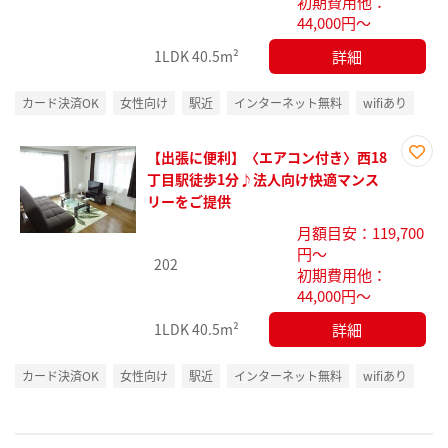
初期費用他：
44,000円～
詳細
1LDK
40.5m²
カード決済OK
女性向け
駅近
インターネット無料
wifiあり
【出張に便利】〈エアコン付き〉西18
お気
丁目駅徒歩1分♪法人向け快適マンス
に入
リーをご提供
り登
月額目安：119,700
録
円～
202
初期費用他：
44,000円～
詳細
1LDK
40.5m²
カード決済OK
女性向け
駅近
インターネット無料
wifiあり