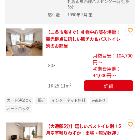
札幌市東西線バスセンター前 徒歩
5分
1990年 5月 築
築年数
【二条市場すぐ】札幌中心部を堪能！
お気
観光拠点に嬉しい駅チカ＆バストイレ
に入
別のお部屋
り登
月額目安：104,700
録
円～
803
初期費用他：
44,000円～
詳細
1K
25.11m²
カード決済OK
駅近
インターネット無料
wifiあり
オートロック
【大通駅5分】嬉しいバストイレ別！5
お気
月空室残りわずか｜出張・観光歓迎♪
に入