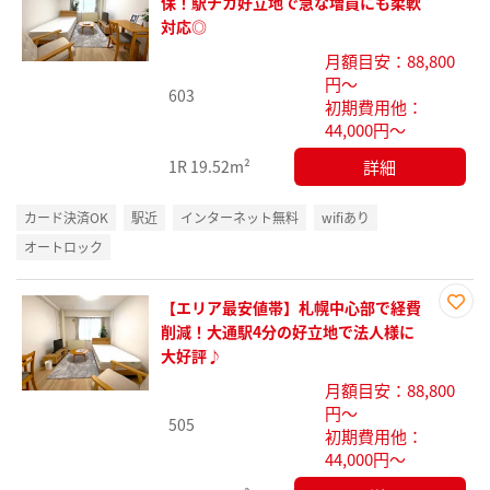
お気
保！駅チカ好立地で急な増員にも柔軟
に入
対応◎
り登
月額目安：88,800
録
円～
603
初期費用他：
44,000円～
詳細
1R
19.52m²
カード決済OK
駅近
インターネット無料
wifiあり
オートロック
【エリア最安値帯】札幌中心部で経費
お気
削減！大通駅4分の好立地で法人様に
に入
大好評♪
り登
月額目安：88,800
録
円～
505
初期費用他：
44,000円～