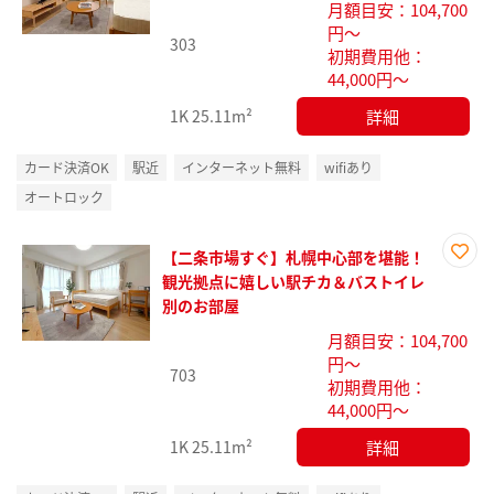
月額目安：104,700
り登
円～
録
303
初期費用他：
44,000円～
詳細
1K
25.11m²
カード決済OK
駅近
インターネット無料
wifiあり
オートロック
【二条市場すぐ】札幌中心部を堪能！
お気
観光拠点に嬉しい駅チカ＆バストイレ
に入
別のお部屋
り登
月額目安：104,700
録
円～
703
初期費用他：
44,000円～
詳細
1K
25.11m²