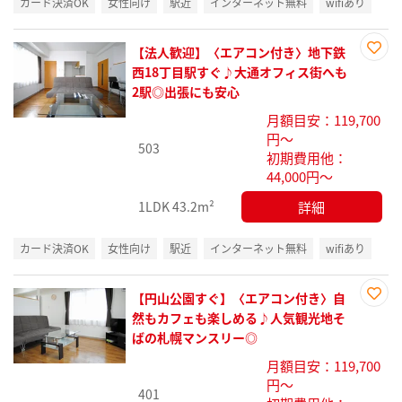
カード決済OK
女性向け
駅近
インターネット無料
wifiあり
【法人歓迎】〈エアコン付き〉地下鉄
お気
西18丁目駅すぐ♪大通オフィス街へも
に入
2駅◎出張にも安心
り登
月額目安：119,700
録
円～
503
初期費用他：
44,000円～
詳細
1LDK
43.2m²
カード決済OK
女性向け
駅近
インターネット無料
wifiあり
【円山公園すぐ】〈エアコン付き〉自
お気
然もカフェも楽しめる♪人気観光地そ
に入
ばの札幌マンスリー◎
り登
月額目安：119,700
録
円～
401