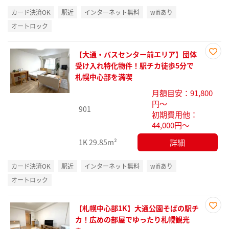
カード決済OK
駅近
インターネット無料
wifiあり
オートロック
【大通・バスセンター前エリア】団体
お気
受け入れ特化物件！駅チカ徒歩5分で
に入
札幌中心部を満喫
り登
月額目安：91,800
録
円～
901
初期費用他：
44,000円～
詳細
1K
29.85m²
カード決済OK
駅近
インターネット無料
wifiあり
オートロック
【札幌中心部1K】大通公園そばの駅チ
お気
カ！広めの部屋でゆったり札幌観光
に入