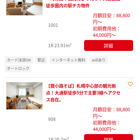
に入
徒歩圏内の駅チカ物件
り登
月額目安：88,800
録
円～
1001
初期費用他：
44,000円～
詳細
1R
23.91m²
カード決済OK
駅近
インターネット無料
wifiあり
オートロック
【狸小路そば】札幌中心部の観光拠
お気
点！大通駅徒歩5分で主要3線へアクセ
に入
ス自在。
り登
月額目安：88,800
録
円～
908
初期費用他：
44,000円～
詳細
1R
20.7m²