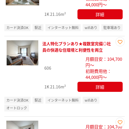
り登
44,000円～
録
詳細
1K
21.16m²
カード決済OK
駅近
インターネット無料
wifiあり
駐車場あり
法人特化プランあり★複数室完備◎社
お気
員の快適な住環境と利便性を両立
に入
月額目安：104,700
り登
円～
録
606
初期費用他：
44,000円～
詳細
1K
21.16m²
カード決済OK
駅近
インターネット無料
wifiあり
オートロック
月額目安：104,700