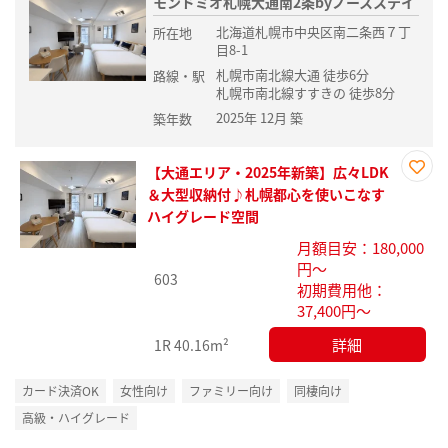
モンドミオ札幌大通南2条byノースステイ
北海道札幌市中央区南二条西７丁
所在地
目8-1
札幌市南北線大通 徒歩6分
路線・駅
札幌市南北線すすきの 徒歩8分
2025年 12月 築
築年数
【大通エリア・2025年新築】広々LDK
お気
＆大型収納付♪札幌都心を使いこなす
に入
ハイグレード空間
り登
月額目安：180,000
録
円～
603
初期費用他：
37,400円～
詳細
1R
40.16m²
カード決済OK
女性向け
ファミリー向け
同棲向け
高級・ハイグレード