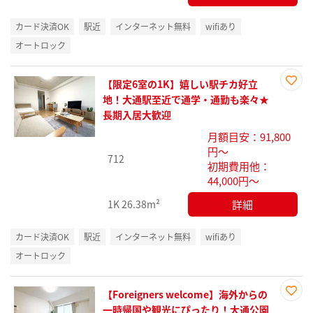
カード決済OK
駅近
インターネット無料
wifiあり
オートロック
【限定6室の1K】嬉しい駅チカ好立
お気
地！大通駅至近で通学・通勤も楽々★
に入
長期入居大歓迎
り登
月額目安：91,800
録
円～
712
初期費用他：
44,000円～
詳細
1K
26.38m²
カード決済OK
駅近
インターネット無料
wifiあり
オートロック
【Foreigners welcome】海外からの
お気
一時帰国や観光にぴったり！大通公園