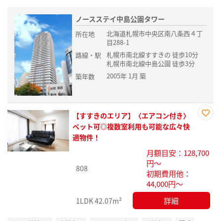
ノースステイ中島公園タワー
北海道札幌市中央区南八条西４丁
所在地
目288-1
札幌市南北線すすきの 徒歩10分
路線・駅
札幌市南北線中島公園 徒歩3分
2005年 1月 築
築年数
【すすきのエリア】〈エアコン付き〉
お気
ペット可◎複数室利用も可能な広々快
に入
適物件！
り登
月額目安：128,700
録
円～
808
初期費用他：
44,000円～
詳細
1LDK
42.07m²