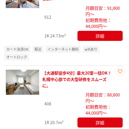
り登
月額目安：91,800
録
円～
912
初期費用他：
44,000円～
詳細
1K
24.73m²
カード決済OK
駅近
インターネット無料
wifiあり
オートロック
【大通駅徒歩4分】最大20室一括OK！
お気
札幌中心部での大型研修をスムーズ
に入
に。
り登
月額目安：88,800
録
円～
408
初期費用他：
44,000円～
詳細
1R
20.7m²