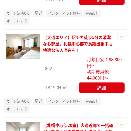
カード決済OK
駅近
インターネット無料
wifiあり
オートロック
【大通エリア】駅チカ徒歩5分の清潔
お気
なお部屋。札幌中心部で長期出張中も
に入
快適な法人滞在を！
り登
月額目安：88,800
録
円～
802
初期費用他：
44,000円～
詳細
1R
19.04m²
カード決済OK
駅近
インターネット無料
wifiあり
オートロック
【札幌中心部20室】大通近郊で一括確