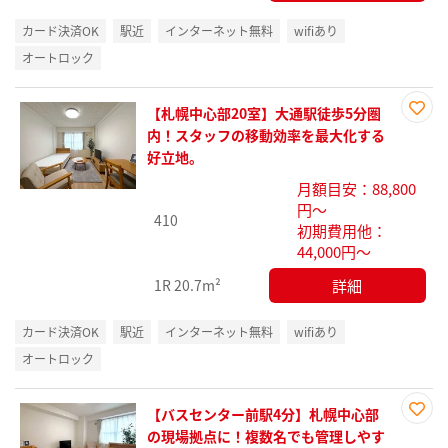
カード決済OK
駅近
インターネット無料
wifiあり
オートロック
【札幌中心部20室】大通駅徒歩5分圏
お気
内！スタッフの移動効率を最大化する
に入
好立地。
り登
月額目安：88,800
録
円～
410
初期費用他：
44,000円～
詳細
1R
20.7m²
カード決済OK
駅近
インターネット無料
wifiあり
オートロック
【バスセンター前駅4分】札幌中心部
お気
の現場拠点に！複数名でも管理しやす