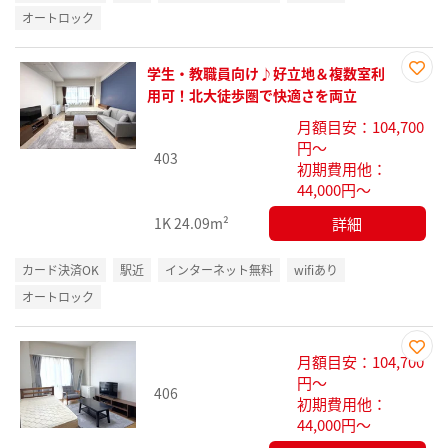
オートロック
学生・教職員向け♪好立地＆複数室利
お気
用可！北大徒歩圏で快適さを両立
に入
月額目安：104,700
り登
円～
録
403
初期費用他：
44,000円～
詳細
1K
24.09m²
カード決済OK
駅近
インターネット無料
wifiあり
オートロック
月額目安：104,700
お気
円～
406
に入
初期費用他：
り登
44,000円～
録