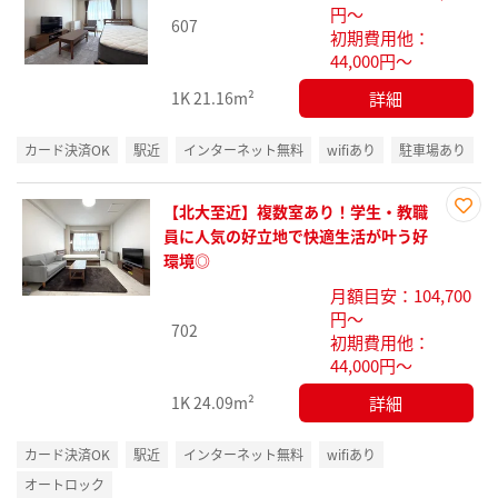
お気
円～
607
に入
初期費用他：
り登
44,000円～
録
詳細
1K
21.16m²
カード決済OK
駅近
インターネット無料
wifiあり
駐車場あり
【北大至近】複数室あり！学生・教職
お気
員に人気の好立地で快適生活が叶う好
に入
環境◎
り登
月額目安：104,700
録
円～
702
初期費用他：
44,000円～
詳細
1K
24.09m²
カード決済OK
駅近
インターネット無料
wifiあり
オートロック