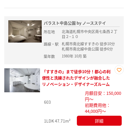
パラスト中島公園 by ノースステイ
北海道札幌市中央区南七条西２丁
所在地
目２−１０
札幌市南北線すすきの 徒歩10分
路線・駅
札幌市南北線中島公園 徒歩6分
1980年 10月 築
築年数
「すすきの」まで徒歩10分！都心の利
お気
便性と洗練されたデザインが融合した
に入
リノベーション・デザイナーズルーム
り登
月額目安：150,000
録
円～
603
初期費用他：
44,000円～
詳細
1LDK
47.71m²