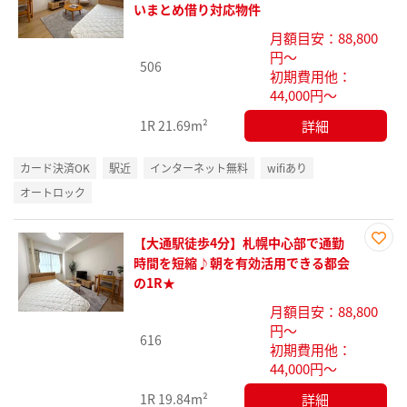
に入
いまとめ借り対応物件
り登
月額目安：88,800
録
円～
506
初期費用他：
44,000円～
詳細
1R
21.69m²
カード決済OK
駅近
インターネット無料
wifiあり
オートロック
【大通駅徒歩4分】札幌中心部で通勤
お気
時間を短縮♪朝を有効活用できる都会
に入
の1R★
り登
月額目安：88,800
録
円～
616
初期費用他：
44,000円～
詳細
1R
19.84m²