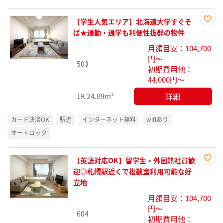
【学生人気エリア】北海道大学すぐそ
お気
ば★通勤・通学も利便性抜群の物件
に入
月額目安：104,700
り登
円～
録
503
初期費用他：
44,000円～
詳細
1K
24.09m²
カード決済OK
駅近
インターネット無料
wifiあり
オートロック
【英語対応OK】留学生・外国籍社員歓
お気
迎◎札幌駅近くで複数室利用可能な好
に入
立地
り登
月額目安：104,700
録
円～
604
初期費用他：