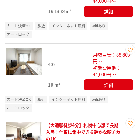
44,000円～
詳細
1R
19.84m²
カード決済OK
駅近
インターネット無料
wifiあり
オートロック
月額目安：88,800
お気
円～
402
に入
初期費用他：
り登
44,000円～
録
詳細
1R
m²
カード決済OK
駅近
インターネット無料
wifiあり
オートロック
【大通駅徒歩4分】札幌中心部で長期
お気
入居！仕事に集中できる静かな駅チカ
に入
の1K