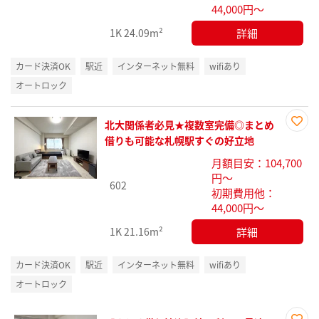
44,000円～
詳細
1K
24.09m²
カード決済OK
駅近
インターネット無料
wifiあり
オートロック
北大関係者必見★複数室完備◎まとめ
お気
借りも可能な札幌駅すぐの好立地
に入
月額目安：104,700
り登
円～
録
602
初期費用他：
44,000円～
詳細
1K
21.16m²
カード決済OK
駅近
インターネット無料
wifiあり
オートロック