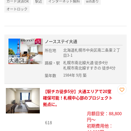
カード決済OK
駅近
インターネット無料
wifiあり
オートロック
ノースステイ大通
北海道札幌市中央区南二条東２丁
所在地
目3-1
札幌市南北線大通 徒歩4分
路線・駅
札幌市南北線すすきの 徒歩4分
1984年 9月 築
築年数
【駅チカ徒歩5分】大通エリアで20室
お気
確保可能！札幌中心部のプロジェクト
に入
拠点に。
り登
月額目安：88,800
録
円～
618
初期費用他：