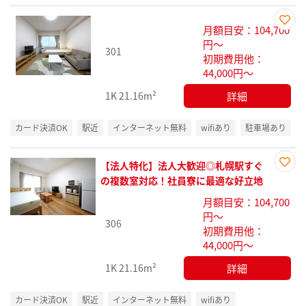
月額目安：104,700
お気
円～
301
に入
初期費用他：
り登
44,000円～
録
詳細
1K
21.16m²
カード決済OK
駅近
インターネット無料
wifiあり
駐車場あり
【法人特化】法人大歓迎◎札幌駅すぐ
お気
の複数室対応！社員寮に最適な好立地
に入
月額目安：104,700
り登
円～
録
306
初期費用他：
44,000円～
詳細
1K
21.16m²
カード決済OK
駅近
インターネット無料
wifiあり