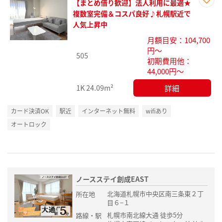
【まとめ借り歓迎】法人利用に最適★
お気
複数室完備＆コスパ良好♪札幌駅近で
に入
人気上昇中
り登
月額目安：104,700
録
円～
505
初期費用他：
44,000円～
詳細
1K
24.09m²
カード決済OK
駅近
インターネット無料
wifiあり
オートロック
ノースステイ創成EAST
北海道札幌市中央区南三条東２丁
所在地
目６−１
札幌市南北線大通 徒歩5分
路線・駅