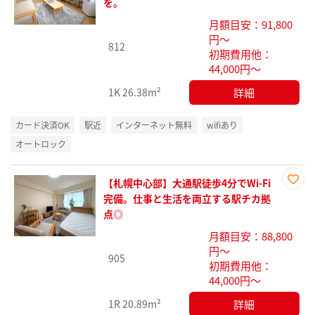
を。
り登
月額目安：91,800
録
円～
812
初期費用他：
44,000円～
詳細
1K
26.38m²
カード決済OK
駅近
インターネット無料
wifiあり
オートロック
【札幌中心部】大通駅徒歩4分でWi-Fi
お気
完備。仕事と生活を両立する駅チカ拠
に入
点◎
り登
月額目安：88,800
録
円～
905
初期費用他：
44,000円～
詳細
1R
20.89m²