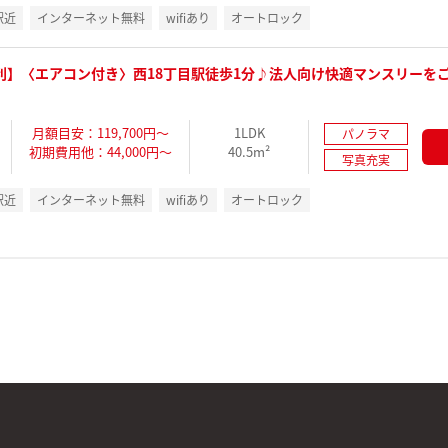
駅近
インターネット無料
wifiあり
オートロック
利】〈エアコン付き〉西18丁目駅徒歩1分♪法人向け快適マンスリーを
月額目安：119,700円～
1LDK
パノラマ
初期費用他：44,000円～
40.5m²
写真充実
駅近
インターネット無料
wifiあり
オートロック