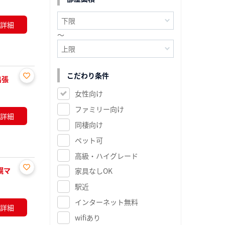
に入
り登
詳細
録
～
こだわり条件
出張
お気
女性向け
に入
ファミリー向け
り登
詳細
録
同棲向け
ペット可
高級・ハイグレード
幌マ
家具なしOK
お気
駅近
に入
り登
インターネット無料
詳細
録
wifiあり