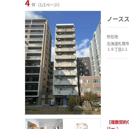
4
件（1/1ページ）
ノース
所在地
北海道札幌
１８丁目1-1
【複数契約
リー♪