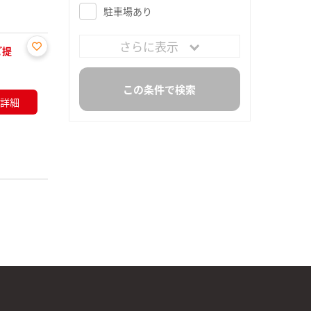
駐車場あり
さらに表示
ご提
お気
に入
り登
詳細
録