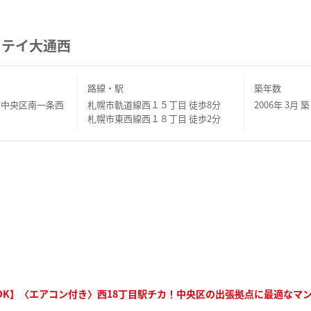
ステイ大通西
路線・駅
築年数
市中央区南一条西
札幌市軌道線西１５丁目 徒歩8分
2006年 3月 築
札幌市東西線西１８丁目 徒歩2分
OK】〈エアコン付き〉西18丁目駅チカ！中央区の出張拠点に最適なマ