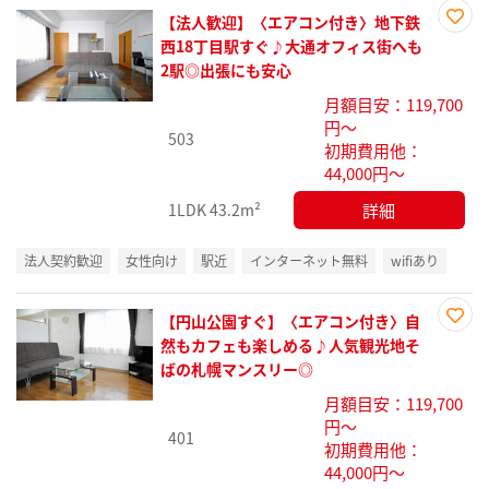
【法人歓迎】〈エアコン付き〉地下鉄
お気
西18丁目駅すぐ♪大通オフィス街へも
に入
2駅◎出張にも安心
り登
月額目安：119,700
録
円～
503
初期費用他：
44,000円～
詳細
1LDK
43.2m²
法人契約歓迎
女性向け
駅近
インターネット無料
wifiあり
【円山公園すぐ】〈エアコン付き〉自
お気
然もカフェも楽しめる♪人気観光地そ
に入
ばの札幌マンスリー◎
り登
月額目安：119,700
録
円～
401
初期費用他：
44,000円～