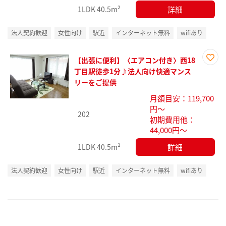
詳細
1LDK
40.5m²
法人契約歓迎
女性向け
駅近
インターネット無料
wifiあり
【出張に便利】〈エアコン付き〉西18
お気
丁目駅徒歩1分♪法人向け快適マンス
に入
リーをご提供
り登
月額目安：119,700
録
円～
202
初期費用他：
44,000円～
詳細
1LDK
40.5m²
法人契約歓迎
女性向け
駅近
インターネット無料
wifiあり