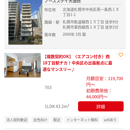
ノースステイ大通西
北海道札幌市中央区南一条西１８
所在地
丁目1-1
札幌市軌道線西１５丁目 徒歩8分
路線・駅
札幌市東西線西１８丁目 徒歩2分
2006年 3月 築
築年数
【複数契約OK】〈エアコン付き〉西
お気
18丁目駅チカ！中央区の出張拠点に最
に入
適なマンスリー♪
り登
月額目安：119,700
録
円～
703
初期費用他：
44,000円～
詳細
1LDK
43.2m²
法人契約歓迎
女性向け
駅近
インターネット無料
wifiあり